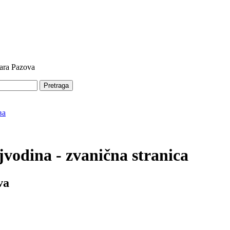
tara Pazova
Pretraga
vodina - zvanična stranica
va