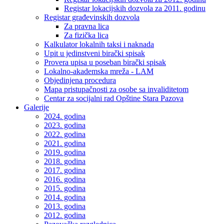
Registar lokacijskih dozvola za 2011. godinu
Registar građevinskih dozvola
Za pravna lica
Za fizička lica
Kalkulator lokalnih taksi i naknada
Upit u jedinstveni birački spisak
Provera upisa u poseban birački spisak
Lokalno-akademska mreža - LAM
Objedinjena procedura
Mapa pristupačnosti za osobe sa invaliditetom
Centar za socijalni rad Opštine Stara Pazova
Galerije
2024. godina
2023. godina
2022. godina
2021. godina
2019. godina
2018. godina
2017. godina
2016. godina
2015. godina
2014. godina
2013. godina
2012. godina