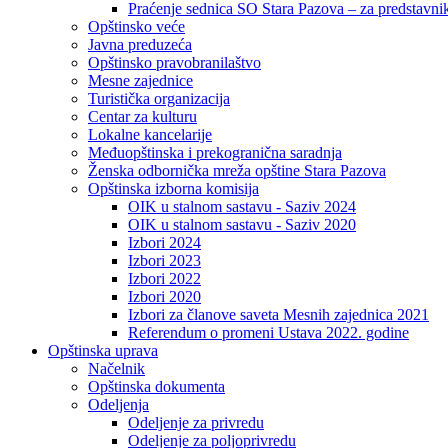
Praćenje sednica SO Stara Pazova – za predstavni
Opštinsko veće
Javna preduzeća
Opštinsko pravobranilaštvo
Mesne zajednice
Turistička organizacija
Centar za kulturu
Lokalne kancelarije
Međuopštinska i prekogranična saradnja
Ženska odbornička mreža opštine Stara Pazova
Opštinska izborna komisija
OIK u stalnom sastavu - Saziv 2024
OIK u stalnom sastavu - Saziv 2020
Izbori 2024
Izbori 2023
Izbori 2022
Izbori 2020
Izbori za članove saveta Mesnih zajednica 2021
Referendum o promeni Ustava 2022. godine
Opštinska uprava
Načelnik
Opštinska dokumenta
Odeljenja
Odeljenje za privredu
Odeljenje za poljoprivredu