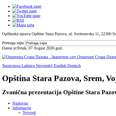
Opštinska uprava Opštine Stara Pazova, ul. Svetosavska 11, 22300 S
Pretraga sajta
Danas je:
Petak, 07 Avgust 2026
god.
Ћирилица
Latinica
Slovenský
English
Deutsch
Opština Stara Pazova, Srem, Voj
Zvanična prezentacija Opštine Stara Pazo
Naslovna
Informacije
Novosti