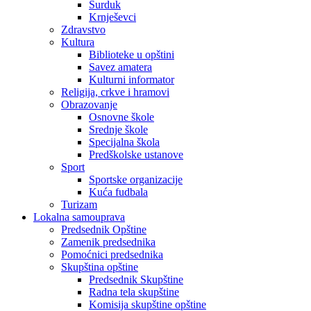
Surduk
Krnješevci
Zdravstvo
Kultura
Biblioteke u opštini
Savez amatera
Kulturni informator
Religija, crkve i hramovi
Obrazovanje
Osnovne škole
Srednje škole
Specijalna škola
Predškolske ustanove
Sport
Sportske organizacije
Kuća fudbala
Turizam
Lokalna samouprava
Predsednik Opštine
Zamenik predsednika
Pomoćnici predsednika
Skupština opštine
Predsednik Skupštine
Radna tela skupštine
Komisija skupštine opštine