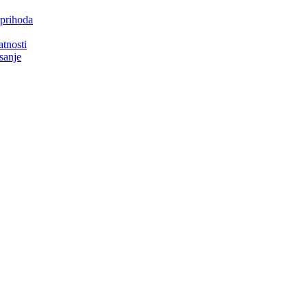
 prihoda
atnosti
isanje