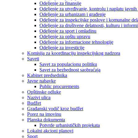
Odeljenje za finansije
Odeljenje za utvrđivanje, kontrolu i naplatu javnih
Odeljenje za urbanizam i građenje
Odeljenje za inspekcijske poslove i komunalne del
Odeljenje za društvene delatnosti, kulturu i inform
Odeljenje za sport i omladinu
Odeljenje za opštu upravu
Odeljenje za informacione tehnologije
Odeljenje za investicije
Komisija za koordinaciju inspekcijskog nadzora
Saveti
Savet za populacionu politiku
Savet za bezbednost saobraćaja
Kabinet predsednika
Javne nabavke
Public procurements
Opštinske odluke
Nazivi ulica
Budžet
Građanski vodič kroz budžet
Porez na imovinu
Planska dokumenta
Potvrde urbanističkih projekata
Lokalni akcioni planovi
Sport