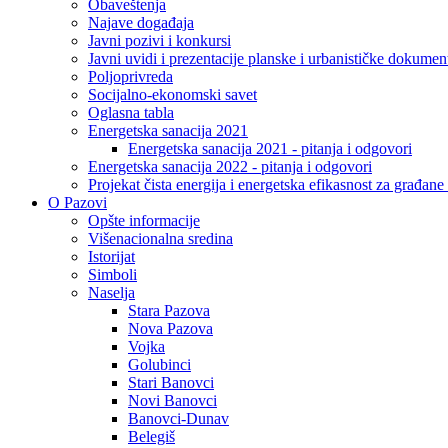
Obaveštenja
Najave događaja
Javni pozivi i konkursi
Javni uvidi i prezentacije planske i urbanističke dokumen
Poljoprivreda
Socijalno-ekonomski savet
Oglasna tabla
Energetska sanacija 2021
Energetska sanacija 2021 - pitanja i odgovori
Energetska sanacija 2022 - pitanja i odgovori
Projekat čista energija i energetska efikasnost za građan
O Pazovi
Opšte informacije
Višenacionalna sredina
Istorijat
Simboli
Naselja
Stara Pazova
Nova Pazova
Vojka
Golubinci
Stari Banovci
Novi Banovci
Banovci-Dunav
Belegiš