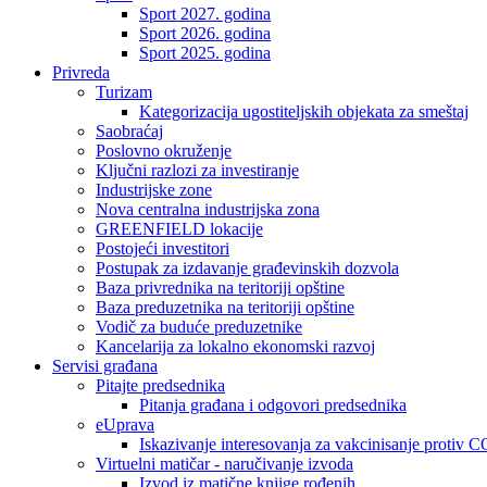
Sport 2027. godina
Sport 2026. godina
Sport 2025. godina
Privreda
Turizam
Kategorizacija ugostiteljskih objekata za smeštaj
Saobraćaj
Poslovno okruženje
Ključni razlozi za investiranje
Industrijske zone
Nova centralna industrijska zona
GREENFIELD lokacije
Postojeći investitori
Postupak za izdavanje građevinskih dozvola
Baza privrednika na teritoriji opštine
Baza preduzetnika na teritoriji opštine
Vodič za buduće preduzetnike
Kancelarija za lokalno ekonomski razvoj
Servisi građana
Pitajte predsednika
Pitanja građana i odgovori predsednika
eUprava
Iskazivanje interesovanja za vakcinisanje protiv
Virtuelni matičar - naručivanje izvoda
Izvod iz matične knjige rođenih