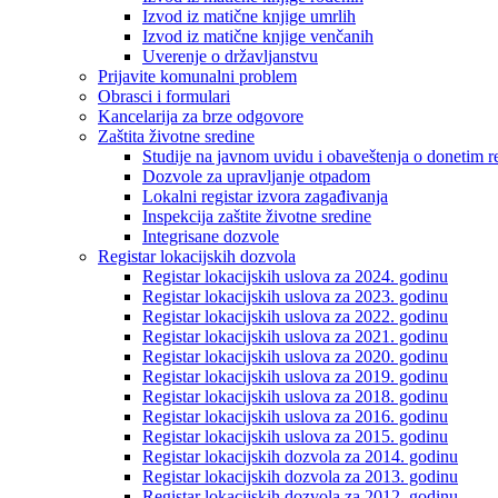
Izvod iz matične knjige umrlih
Izvod iz matične knjige venčanih
Uverenje o državljanstvu
Prijavite komunalni problem
Obrasci i formulari
Kancelarija za brze odgovore
Zaštita životne sredine
Studije na javnom uvidu i obaveštenja o donetim r
Dozvole za upravljanje otpadom
Lokalni registar izvora zagađivanja
Inspekcija zaštite životne sredine
Integrisane dozvole
Registar lokacijskih dozvola
Registar lokacijskih uslova za 2024. godinu
Registar lokacijskih uslova za 2023. godinu
Registar lokacijskih uslova za 2022. godinu
Registar lokacijskih uslova za 2021. godinu
Registar lokacijskih uslova za 2020. godinu
Registar lokacijskih uslova za 2019. godinu
Registar lokacijskih uslova za 2018. godinu
Registar lokacijskih uslova za 2016. godinu
Registar lokacijskih uslova za 2015. godinu
Registar lokacijskih dozvola za 2014. godinu
Registar lokacijskih dozvola za 2013. godinu
Registar lokacijskih dozvola za 2012. godinu