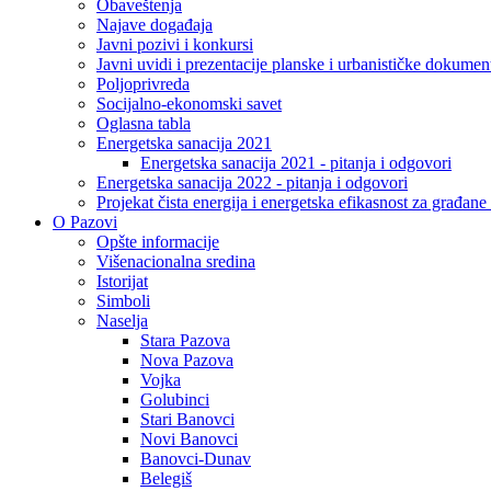
Obaveštenja
Najave događaja
Javni pozivi i konkursi
Javni uvidi i prezentacije planske i urbanističke dokumen
Poljoprivreda
Socijalno-ekonomski savet
Oglasna tabla
Energetska sanacija 2021
Energetska sanacija 2021 - pitanja i odgovori
Energetska sanacija 2022 - pitanja i odgovori
Projekat čista energija i energetska efikasnost za građan
O Pazovi
Opšte informacije
Višenacionalna sredina
Istorijat
Simboli
Naselja
Stara Pazova
Nova Pazova
Vojka
Golubinci
Stari Banovci
Novi Banovci
Banovci-Dunav
Belegiš