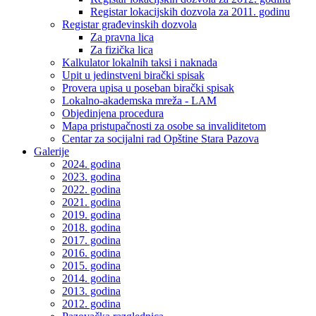
Registar lokacijskih dozvola za 2011. godinu
Registar građevinskih dozvola
Za pravna lica
Za fizička lica
Kalkulator lokalnih taksi i naknada
Upit u jedinstveni birački spisak
Provera upisa u poseban birački spisak
Lokalno-akademska mreža - LAM
Objedinjena procedura
Mapa pristupačnosti za osobe sa invaliditetom
Centar za socijalni rad Opštine Stara Pazova
Galerije
2024. godina
2023. godina
2022. godina
2021. godina
2019. godina
2018. godina
2017. godina
2016. godina
2015. godina
2014. godina
2013. godina
2012. godina