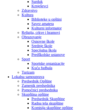
Surduk
Krnješevci
Zdravstvo
Kultura
Biblioteke u opštini
Savez amatera
Kulturni informator
Religija, crkve i hramovi
Obrazovanje
Osnovne škole
Srednje škole
Specijalna škola
Predškolske ustanove
Sport
Sportske organizacije
Kuća fudbala
Turizam
Lokalna samouprava
Predsednik Opštine
Zamenik predsednika
Pomoćnici predsednika
Skupština opštine
Predsednik Skupštine
Radna tela skupštine
Komisija skupštine opštine