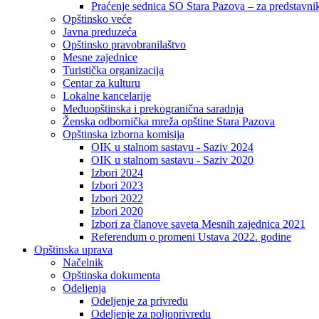
Praćenje sednica SO Stara Pazova – za predstavni
Opštinsko veće
Javna preduzeća
Opštinsko pravobranilaštvo
Mesne zajednice
Turistička organizacija
Centar za kulturu
Lokalne kancelarije
Međuopštinska i prekogranična saradnja
Ženska odbornička mreža opštine Stara Pazova
Opštinska izborna komisija
OIK u stalnom sastavu - Saziv 2024
OIK u stalnom sastavu - Saziv 2020
Izbori 2024
Izbori 2023
Izbori 2022
Izbori 2020
Izbori za članove saveta Mesnih zajednica 2021
Referendum o promeni Ustava 2022. godine
Opštinska uprava
Načelnik
Opštinska dokumenta
Odeljenja
Odeljenje za privredu
Odeljenje za poljoprivredu