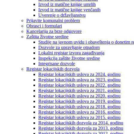
Izvod iz matične knjige umrlih
Izvod iz matične knjige venčanih
Uverenje o državljanstvu
Prijavite komunalni problem
Obrasci i formulari
Kancelarija za brze odgovore
Zaštita životne sredine
Studije na javnom uvidu i obaveštenja o donetim r
Dozvole za upravljanje otpadom
Lokalni registar izvora zagađivanja
Inspekcija zaštite životne sredine
Integrisane dozvole
Registar lokacijskih dozvola
Registar lokacijskih uslova za 2024. godinu
Registar lokacijskih uslova za 2023. godinu
Registar lokacijskih uslova za 2022. godinu
Registar lokacijskih uslova za 2021. godinu
Registar lokacijskih uslova za 2020. godinu
Registar lokacijskih uslova za 2019. godinu
Registar lokacijskih uslova za 2018. godinu
Registar lokacijskih uslova za 2016. godinu
Registar lokacijskih uslova za 2015. godinu
Registar lokacijskih dozvola za 2014. godinu
Registar lokacijskih dozvola za 2013. godinu
Registar lokacijskih dozvola za 2012. godinu