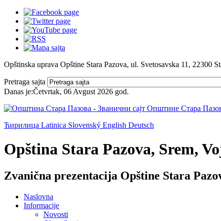
Opštinska uprava Opštine Stara Pazova, ul. Svetosavska 11, 22300 S
Pretraga sajta
Danas je:
Četvrtak, 06 Avgust 2026
god.
Ћирилица
Latinica
Slovenský
English
Deutsch
Opština Stara Pazova, Srem, Voj
Zvanična prezentacija Opštine Stara Pazo
Naslovna
Informacije
Novosti