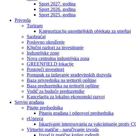
Sport 2027. godina
Sport 2026. godina
Sport 2025. godina
Privreda
Turizam
Kategorizacija ugostiteljskih objekata za smeštaj
Saobraćaj
Poslovno okruženje
Ključni razlozi za investiranje
Industrijske zone
Nova centralna industrijska zona
GREENFIELD lokacije
Postojeći investitori
Postupak za izdavanje građevinskih dozvola
Baza privrednika na teritoriji opštine
Baza preduzetnika na teritoriji opštine
Vodič za buduće preduzetnike
Kancelarija za lokalno ekonomski razvoj
Servisi građana
Pitajte predsednika
Pitanja građana i odgovori predsednika
eUprava
Iskazivanje interesovanja za vakcinisanje protiv
Virtuelni matičar - naručivanje izvoda
Izvod iz matične knjige rođenih