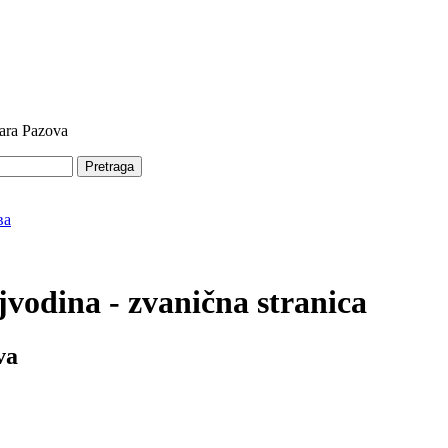
tara Pazova
Pretraga
vodina - zvanična stranica
va