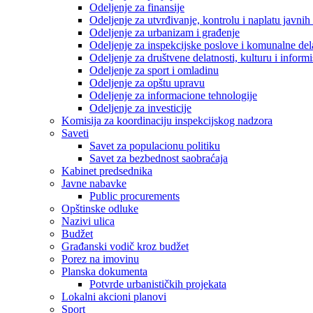
Odeljenje za finansije
Odeljenje za utvrđivanje, kontrolu i naplatu javnih
Odeljenje za urbanizam i građenje
Odeljenje za inspekcijske poslove i komunalne del
Odeljenje za društvene delatnosti, kulturu i inform
Odeljenje za sport i omladinu
Odeljenje za opštu upravu
Odeljenje za informacione tehnologije
Odeljenje za investicije
Komisija za koordinaciju inspekcijskog nadzora
Saveti
Savet za populacionu politiku
Savet za bezbednost saobraćaja
Kabinet predsednika
Javne nabavke
Public procurements
Opštinske odluke
Nazivi ulica
Budžet
Građanski vodič kroz budžet
Porez na imovinu
Planska dokumenta
Potvrde urbanističkih projekata
Lokalni akcioni planovi
Sport