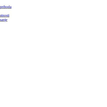
 prihoda
atnosti
isanje