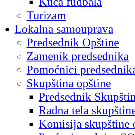
Kuća fudbala
Turizam
Lokalna samouprava
Predsednik Opštine
Zamenik predsednika
Pomoćnici predsednik
Skupština opštine
Predsednik Skupšti
Radna tela skupštin
Komisija skupštine 