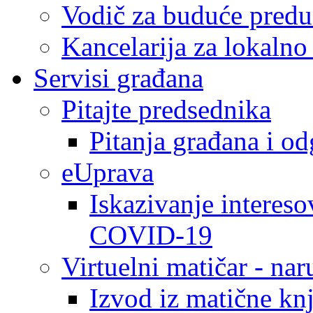
Vodič za buduće predu
Kancelarija za lokaln
Servisi građana
Pitajte predsednika
Pitanja građana i o
eUprava
Iskazivanje intereso
COVID-19
Virtuelni matičar - na
Izvod iz matične kn