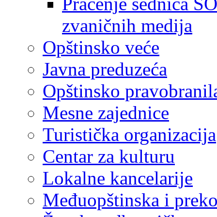
Praćenje sednica SO
zvaničnih medija
Opštinsko veće
Javna preduzeća
Opštinsko pravobranil
Mesne zajednice
Turistička organizacija
Centar za kulturu
Lokalne kancelarije
Međuopštinska i preko