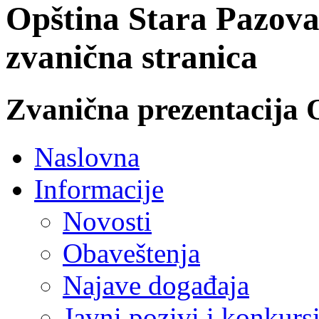
Opština Stara Pazova
zvanična stranica
Zvanična prezentacija 
Naslovna
Informacije
Novosti
Obaveštenja
Najave događaja
Javni pozivi i konkurs