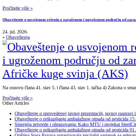
Pročitajte više »
Obaveštenje o usvojenom rešenju o zaraženom i ugroženom području od zarazn
24. jul. 2026.
»
Obaveštenja
Na osnovu člana 41. stav 5. i člana 43. stav 1. tačka 4) Zakona o sman
Pročitajte više »
Other Articles
Obaveštenje o sprovedenoj javnoj prezentaciji, javnoj raspravi i
Obaveštenje o prikupljanju ambalažnog otpada od pesticida 15
Sinergija privrede i obrazovanja: Kako MTU i projekat SteelCi
Obaveštenje o prikupljanju ambalažnog otpada od pesticida 01
Opština Stara Pazova organizovala inicijalni sastanak sa relevan