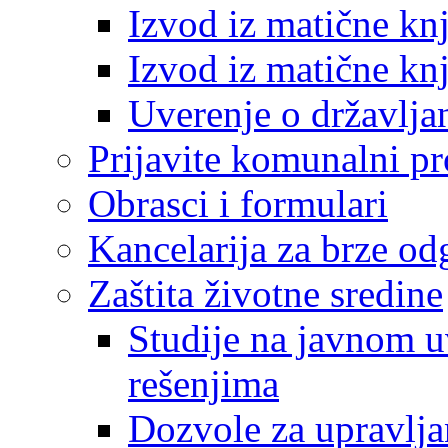
Izvod iz matične kn
Izvod iz matične kn
Uverenje o državlja
Prijavite komunalni p
Obrasci i formulari
Kancelarija za brze o
Zaštita životne sredine
Studije na javnom u
rešenjima
Dozvole za upravlj