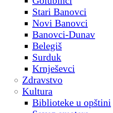
Golubinci
Stari Banovci
Novi Banovci
Banovci-Dunav
Belegiš
Surduk
Krnješevci
Zdravstvo
Kultura
Biblioteke u opštini