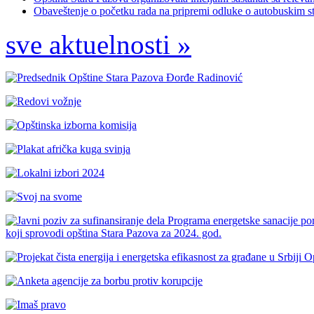
Obaveštenje o početku rada na pripremi odluke o autobuskim sta
sve aktuelnosti »