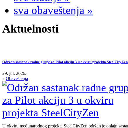
sva obaveštenja »
Aktuelnosti
Održan sastanak radne grupe za Pilot akciju 3 u okviru projekta SteelCityZen
29. jul. 2026.
»
Obaveštenja
U okviru međunarodnog projekta SteelCityZen održan je onlajn sastan