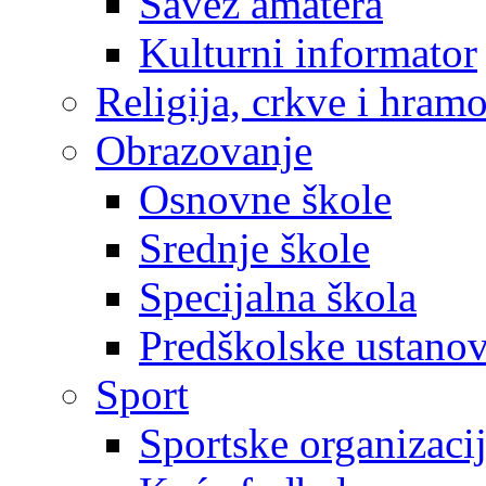
Savez amatera
Kulturni informator
Religija, crkve i hram
Obrazovanje
Osnovne škole
Srednje škole
Specijalna škola
Predškolske ustano
Sport
Sportske organizaci