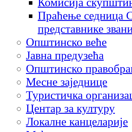
Комисија скупшти
Праћење седница С
представнике зван
Општинско веће
Јавна предузећа
Општинско правобра
Месне заједнице
Туристичка организа
Центaр за културу
Локалне канцеларије