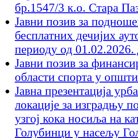
бр.1547/3 к.о. Стара Па
Јавни позив за подноше
бесплатних дечијих аут
периоду од 01.02.2026. 
Јавни позив за финанси
области спорта у општи
Јавна презентација урб
локације за изградњу п
узгој кока носиља на кат
Голубинци у насељу Го