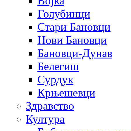
Војка
Голубинци
Стари Бановци
Нови Бановци
Бановци-Дунав
Белегиш
Сурдук
Крњешевци
Здравство
Култура