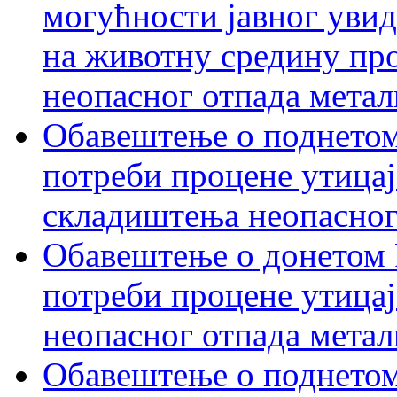
могућности јавног увид
на животну средину пр
неопасног отпада метал
Обавештење о поднетом
потреби процене утицај
складиштења неопасног
Обавештење о донетом 
потреби процене утицај
неопасног отпада метал
Обавештење о поднетом