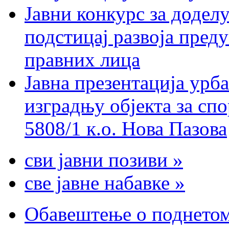
Јавни конкурс за доделу
подстицај развоја пред
правних лица
Јавна презентација урба
изградњу објекта за спо
5808/1 к.о. Нова Пазова
сви јавни позиви »
све јавне набавке »
Обавештење о поднетом 