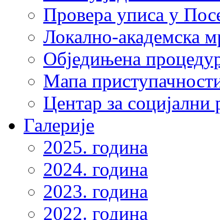
Провера уписа у Пос
Локално-академска 
Обједињена процеду
Мапа приступачности
Центар за социјални
Галерије
2025. година
2024. година
2023. година
2022. година