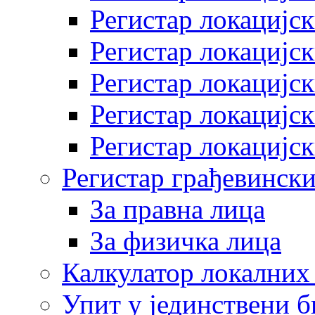
Регистар локацијск
Регистар локацијск
Регистар локацијск
Регистар локацијск
Регистар локацијск
Регистар грађевински
За правна лица
За физичка лица
Калкулатор локалних 
Упит у јединствени б