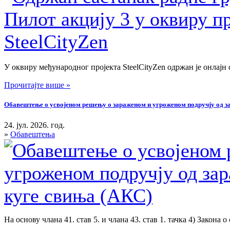
У оквиру међународног пројекта SteelCityZen одржан је онлајн 
Прочитајте више »
Обавештење о усвојеном решењу о зараженом и угроженом подручју од зар
24. јул. 2026. год.
»
Обавештења
На основу члана 41. став 5. и члана 43. став 1. тачка 4) Закона о