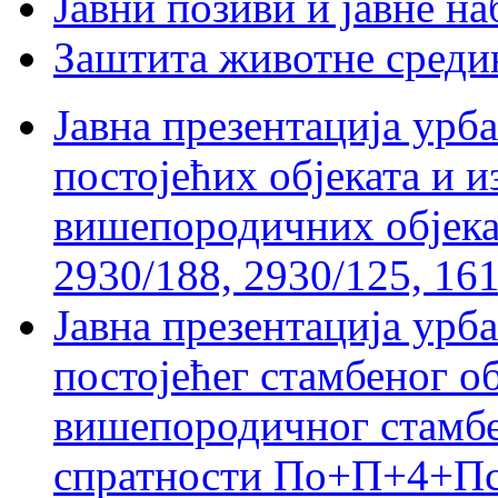
Јавни позиви и јавне на
Заштита животне среди
Јавна презентација урб
постојећих објеката и 
вишепородичних објеката
2930/188, 2930/125, 161
Јавна презентација урб
постојећег стамбеног о
вишепородичног стамбе
спратности По+П+4+Пс 