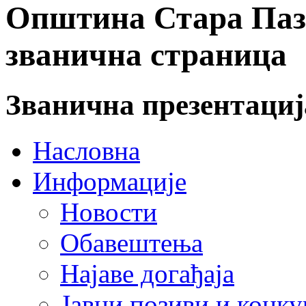
Општина Стара Пазо
званична страница
Званична презентаци
Насловна
Информације
Новости
Обавештења
Најаве догађаја
Јавни позиви и конку