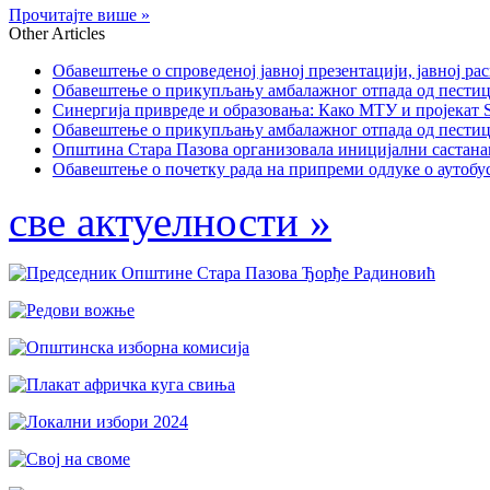
Прочитајте више »
Other Articles
Обавештење о спроведеној јавној презентацији, јавној рас
Обавештење о прикупљању амбалажног отпада од пестицида
Синергија привреде и образовања: Како МТУ и пројекат St
Обавештење о прикупљању амбалажног отпада од пестицида
Општина Стара Пазова организовала иницијални састанак
Обавештење о почетку рада на припреми одлуке о аутобус
све актуелности »