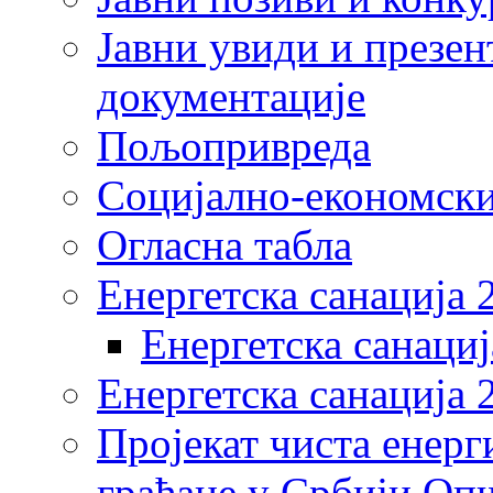
Јавни увиди и презен
документације
Пољопривреда
Социјално-економски
Огласна табла
Енергетска санација 
Енергетска санациј
Енергетска санација 
Пројекат чиста енерг
грађане у Србији Оп