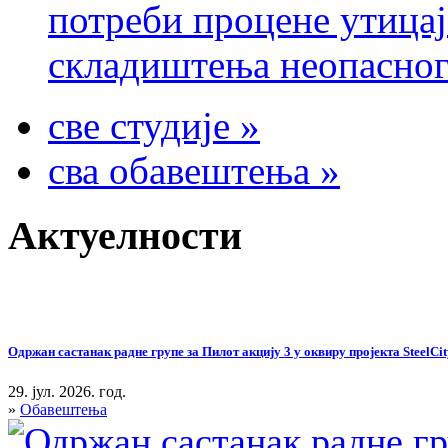
потреби процене утицај
складиштења неопасног
све студије »
сва обавештења »
Актуелности
Одржан састанак радне групе за Пилот акцију 3 у оквиру пројекта SteelCit
29. јул. 2026. год.
»
Обавештења