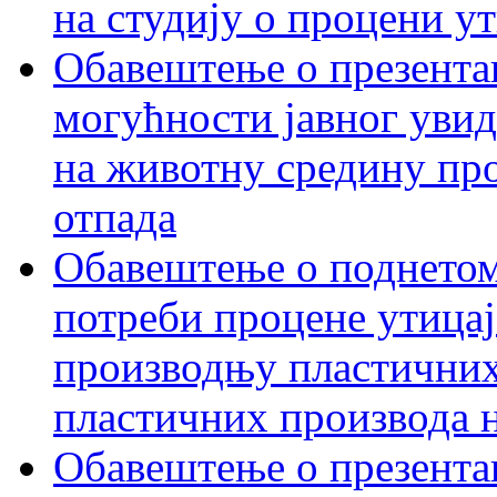
на студију о процени у
Обавештење о презентац
могућности јавног увид
на животну средину пр
отпада
Обавештење о поднетом
потреби процене утицаја
производњу пластичних
пластичних производа 
Обавештење о презентац