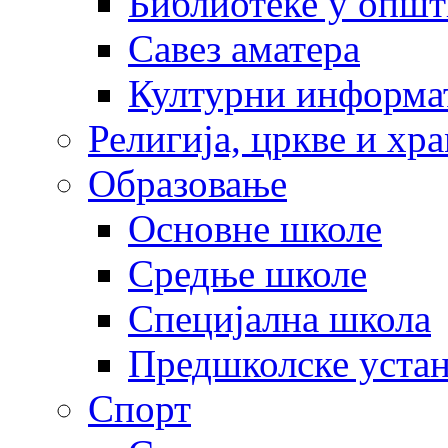
Библиотеке у опш
Савез аматера
Културни информа
Религија, цркве и хр
Образовање
Основне школе
Средње школе
Специјална школа
Предшколске уста
Спорт