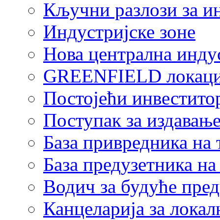
Кључни разлози за и
Индустријске зоне
Нова централна индус
GREENFIELD локаци
Постојећи инвестито
Поступак за издавање
База привредника на
База предузетника н
Водич за будуће пре
Канцеларија за локал