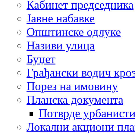
Кабинет председника
Јавне набавке
Општинске одлуке
Називи улица
Буџет
Грађански водич кроз
Порез на имовину
Планска документа
Потврде урбанисти
Локални акциони пл