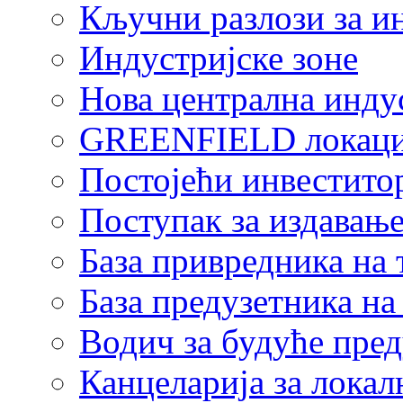
Кључни разлози за и
Индустријске зоне
Нова централна индус
GREENFIELD локаци
Постојећи инвестито
Поступак за издавање
База привредника на
База предузетника н
Водич за будуће пре
Канцеларија за локал