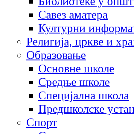
Библиотеке у опш
Савез аматера
Културни информа
Религија, цркве и хр
Образовање
Основне школе
Средње школе
Специјална школа
Предшколске уста
Спорт