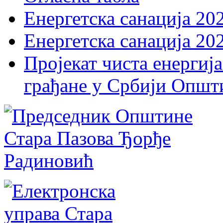
Енергетска санација 20
Енергетска санација 20
Пројекат чиста енергија
грађане у Србији Општ