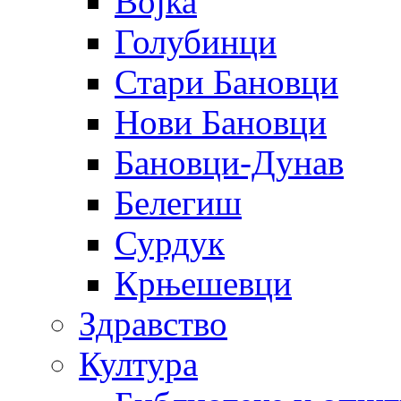
Војка
Голубинци
Стари Бановци
Нови Бановци
Бановци-Дунав
Белегиш
Сурдук
Крњешевци
Здравство
Култура