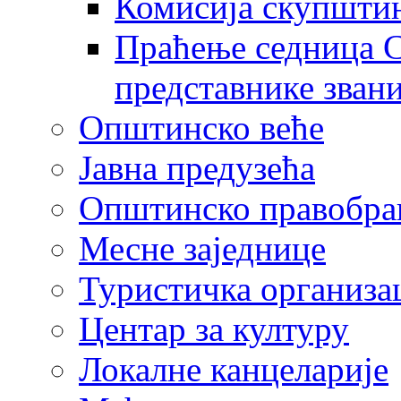
Комисија скупшти
Праћење седница С
представнике зван
Општинско веће
Јавна предузећа
Општинско правобра
Месне заједнице
Туристичка организа
Центaр за културу
Локалне канцеларије