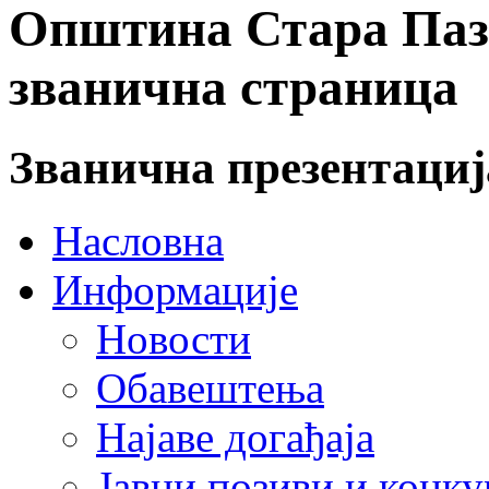
Општина Стара Пазо
званична страница
Званична презентаци
Насловна
Информације
Новости
Обавештења
Најаве догађаја
Јавни позиви и конку