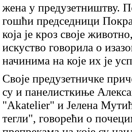
жена у предузетништву. П
гошћи председници Покрај
која је кроз своје животн
искуство говорила о изазо
начинима на које их је ус
Своје предузетничке приче
су и панелисткиње Алекса
"Akatelier" и Јелена Мути
тегли", говорећи о почеци
препрекама на које су наи