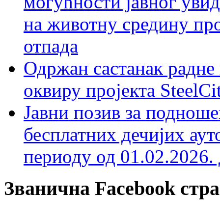
могућности јавног увид
на животну средину пр
отпада
Одржан састанак радне 
оквиру пројекта SteelCi
Јавни позив за подноше
бесплатних дечијих аут
периоду од 01.02.2026. 
Званична Facebook стр