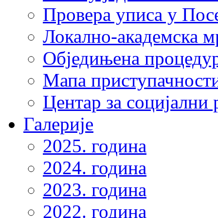
Провера уписа у Пос
Локално-академска 
Обједињена процеду
Мапа приступачности
Центар за социјални
Галерије
2025. година
2024. година
2023. година
2022. година