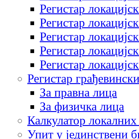
Регистар локацијск
Регистар локацијск
Регистар локацијск
Регистар локацијск
Регистар локацијск
Регистар грађевински
За правна лица
За физичка лица
Калкулатор локалних 
Упит у јединствени б