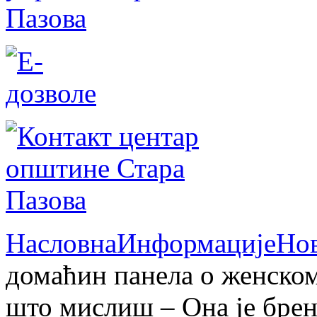
Насловна
Информације
Но
домаћин панела о женском
што мислиш – Она је бре