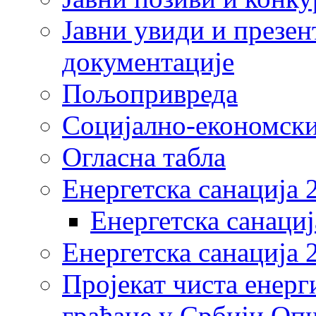
Јавни увиди и презен
документације
Пољопривреда
Социјално-економски
Огласна табла
Енергетска санација 
Енергетска санациј
Енергетска санација 
Пројекат чиста енерг
грађане у Србији Оп