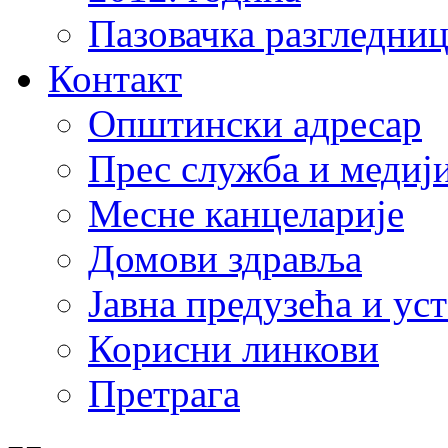
Пазовачка разгледниц
Контакт
Општински адресар
Прес служба и медиј
Месне канцеларије
Домови здравља
Јавна предузећа и ус
Корисни линкови
Претрага