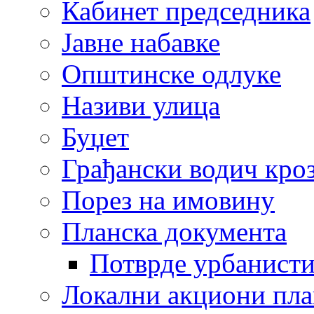
Кабинет председника
Јавне набавке
Општинске одлуке
Називи улица
Буџет
Грађански водич кроз
Порез на имовину
Планска документа
Потврде урбанисти
Локални акциони пл