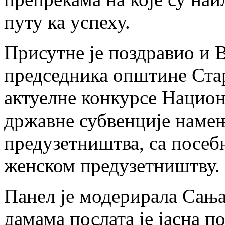
путу ка успеху.
Присутне је поздравио и 
председника општине Стар
актуелне конкурсе Национ
државне субвенције наме
предузетништва, са посе
женском предузетништву.
Панел је модерирала Сањ
дамама послата је јасна по