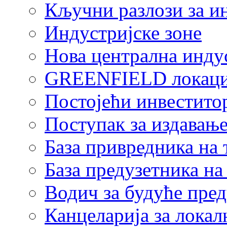
Кључни разлози за и
Индустријске зоне
Нова централна индус
GREENFIELD локаци
Постојећи инвестито
Поступак за издавање
База привредника на
База предузетника н
Водич за будуће пре
Канцеларија за локал