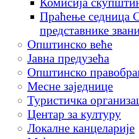
Комисија скупшти
Праћење седница С
представнике зван
Општинско веће
Јавна предузећа
Општинско правобра
Месне заједнице
Туристичка организа
Центaр за културу
Локалне канцеларије