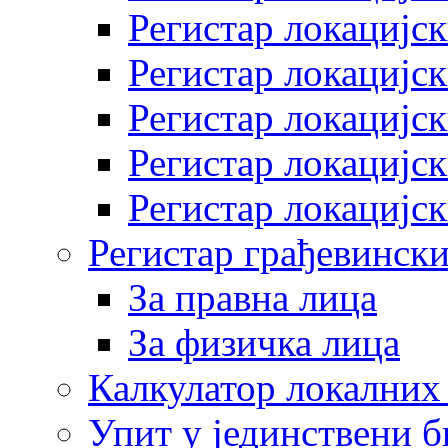
Регистар локацијск
Регистар локацијск
Регистар локацијск
Регистар локацијск
Регистар локацијск
Регистар грађевински
За правна лица
За физичка лица
Калкулатор локалних 
Упит у јединствени б