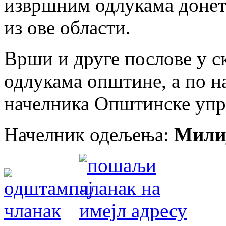
извршним одлукама донет
из ове области.
Врши и друге послове у с
одлукама општине, а по н
начелника Општинске упр
Начелник одељења:
Мили