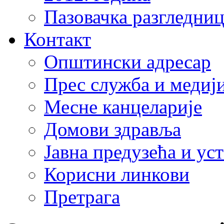
Пазовачка разгледниц
Контакт
Општински адресар
Прес служба и медиј
Месне канцеларије
Домови здравља
Јавна предузећа и ус
Корисни линкови
Претрага