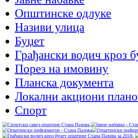
Општинске одлуке
Називи улица
Буџет
Грађански водич кроз б
Порез на имовину
Планска документа
Локални акциони плано
Спорт