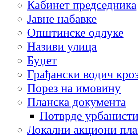
Кабинет председника
Јавне набавке
Општинске одлуке
Називи улица
Буџет
Грађански водич кроз
Порез на имовину
Планска документа
Потврде урбанисти
Локални акциони пл