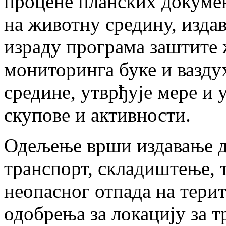
процене планских докумен
на животну средину, изда
израду програма заштите 
мониторинга буке и вазду
средине, утврђује мере и 
скупове и активности.
Одељење врши издавање д
транспорт, складиштење, 
неопасног отпада на тери
одобрења за локацију за 