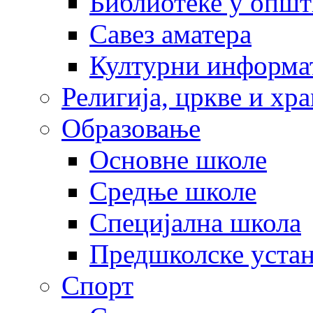
Библиотеке у опш
Савез аматера
Културни информа
Религија, цркве и хр
Образовање
Основне школе
Средње школе
Специјална школа
Предшколске уста
Спорт