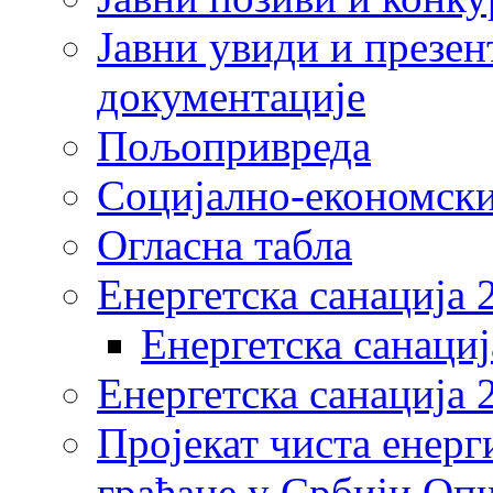
Јавни увиди и презен
документације
Пољопривреда
Социјално-економски
Огласна табла
Енергетска санација 
Енергетска санациј
Енергетска санација 
Пројекат чиста енерг
грађане у Србији Оп