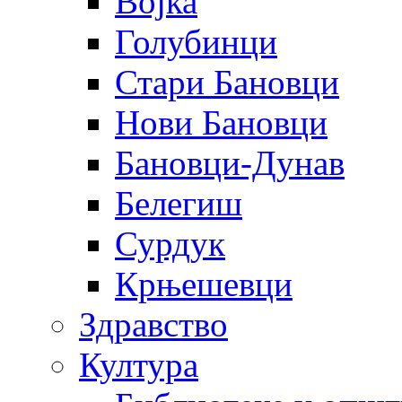
Војка
Голубинци
Стари Бановци
Нови Бановци
Бановци-Дунав
Белегиш
Сурдук
Крњешевци
Здравство
Култура