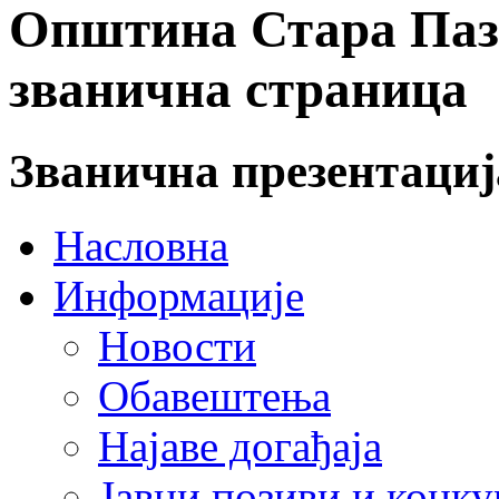
Општина Стара Пазо
званична страница
Званична презентаци
Насловна
Информације
Новости
Обавештења
Најаве догађаја
Јавни позиви и конку