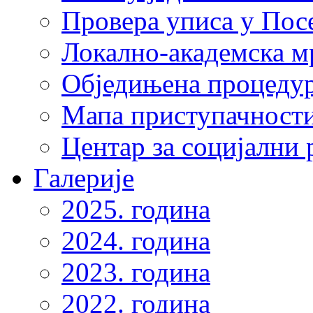
Провера уписа у Пос
Локално-академска 
Обједињена процеду
Мапа приступачности
Центар за социјални
Галерије
2025. година
2024. година
2023. година
2022. година