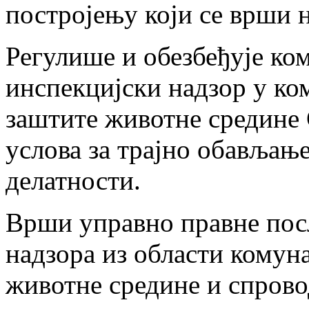
постројењу који се врши 
Регулише и обезбеђује ко
инспекцијски надзор у ко
заштите животне средине 
услова за трајно обављањ
делатности.
Врши управно правне посл
надзора из области комун
животне средине и спров