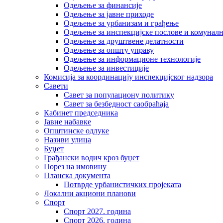
Одељење за финансије
Одељење за јавне приходе
Одељење за урбанизам и грађење
Одељење за инспекцијске послове и комуналн
Одељење за друштвене делатности
Одељење за општу управу
Одељење за информационе технологије
Одељење за инвестиције
Комисија за координацију инспекцијског надзора
Савети
Савет за популациону политику
Савет за безбедност саобраћаја
Кабинет председника
Јавне набавке
Општинске одлуке
Називи улица
Буџет
Грађански водич кроз буџет
Порез на имовину
Планска документа
Потврде урбанистичких пројеката
Локални акциони планови
Спорт
Спорт 2027. година
Спорт 2026. година