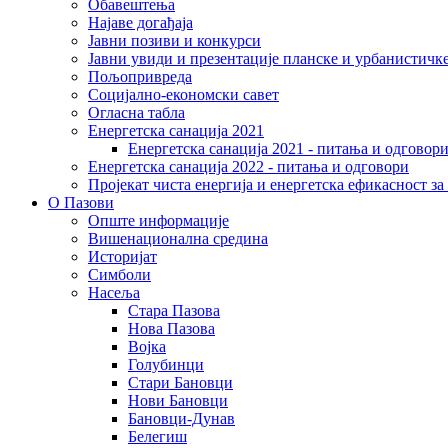
Обавештења
Најаве догађаја
Јавни позиви и конкурси
Јавни увиди и презентације планске и урбанистичк
Пољопривреда
Социјално-економски сaвет
Огласна табла
Енергетска санација 2021
Енергетска санација 2021 - питања и одговор
Енергетска санација 2022 - питања и одговори
Пројекат чиста енергија и енергетска ефикасност з
О Пазови
Опште информације
Вишенационална средина
Историјат
Симболи
Насеља
Стара Пазова
Нова Пазова
Војка
Голубинци
Стари Бановци
Нови Бановци
Бановци-Дунав
Белегиш