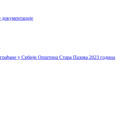
е документације
и
а грађане у Србији Општина Стара Пазова 2023 година