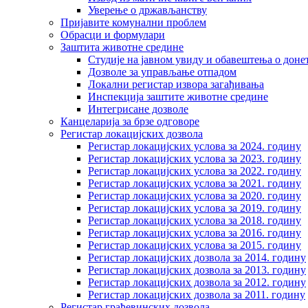
Уверење о држављанству
Пријавите комунални проблем
Обрасци и формулари
Заштита животне средине
Студије на јавном увиду и обавештења о дон
Дозволе за управљање отпадом
Локални регистар извора загађивања
Инспекција заштите животне средине
Интегрисане дозволе
Канцеларија за брзе одговоре
Регистар локацијских дозвола
Регистар локацијских услова за 2024. годину
Регистар локацијских услова за 2023. годину
Регистар локацијских услова за 2022. годину
Регистар локацијских услова за 2021. годину
Регистар локацијских услова за 2020. годину
Регистар локацијских услова за 2019. годину
Регистар локацијских услова за 2018. годину
Регистар локацијских услова за 2016. годину
Регистар локацијских услова за 2015. годину
Регистар локацијских дозвола за 2014. годину
Регистар локацијских дозвола за 2013. годину
Регистар локацијских дозвола за 2012. годину
Регистар локацијских дозвола за 2011. годину
Регистар грађевинских дозвола