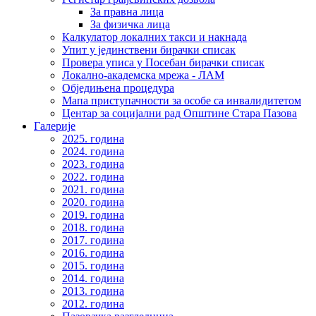
За правна лица
За физичка лица
Калкулатор локалних такси и накнада
Упит у јединствени бирачки списак
Провера уписа у Посебан бирачки списак
Локално-академска мрежа - ЛАМ
Обједињена процедура
Мапа приступачности за особе са инвалидитетом
Центар за социјални рад Општине Стара Пазова
Галерије
2025. година
2024. година
2023. година
2022. година
2021. година
2020. година
2019. година
2018. година
2017. година
2016. година
2015. година
2014. година
2013. година
2012. година