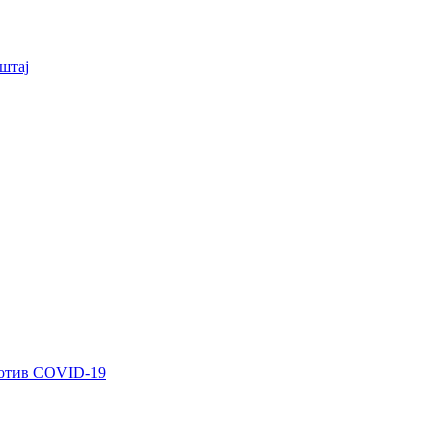
штај
ротив COVID-19