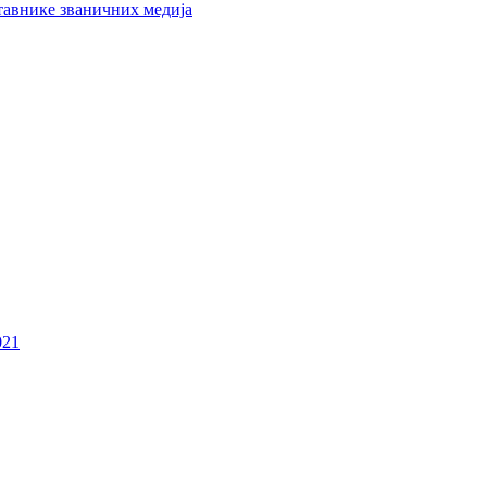
тавнике званичних медија
021