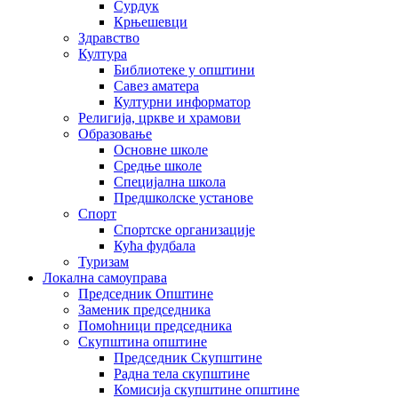
Сурдук
Крњешевци
Здравство
Култура
Библиотеке у општини
Савез аматера
Културни информатор
Религија, цркве и храмови
Образовање
Основне школе
Средње школе
Специјална школа
Предшколске установе
Спорт
Спортске организације
Кућа фудбала
Туризам
Локална самоуправа
Председник Општине
Заменик председника
Помоћници председника
Скупштина општине
Председник Скупштине
Радна тела скупштине
Комисија скупштине општине