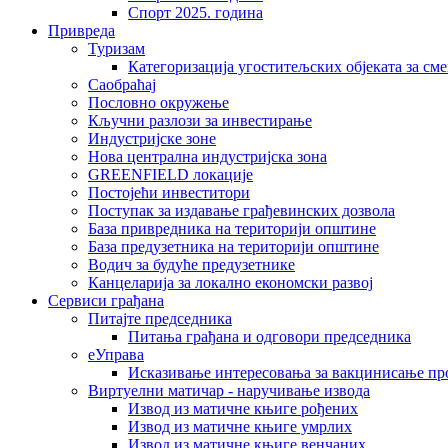
Спорт 2025. година
Привреда
Туризам
Категоризација угоститељских објеката за сме
Саобраћај
Пословно окружење
Кључни разлози за инвестирање
Индустријске зоне
Нова централна индустријска зона
GREENFIELD локације
Постојећи инвеститори
Поступак за издавање грађевинских дозвола
База привредника на територији општине
База предузетника на територији општине
Водич за будуће предузетнике
Канцеларија за локално економски развој
Сервиси грађана
Питајте председника
Питања грађана и одговори председника
еУправа
Исказивање интересовања за вакцинисање п
Виртуелни матичар - наручивање извода
Извод из матичне књиге рођених
Извод из матичне књиге умрлих
Извод из матичне књиге венчаних