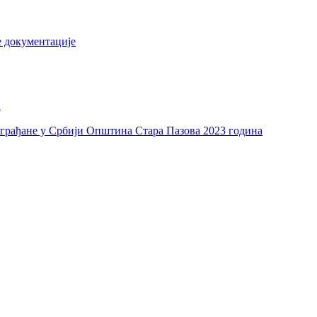
е документације
и
а грађане у Србији Општина Стара Пазова 2023 година