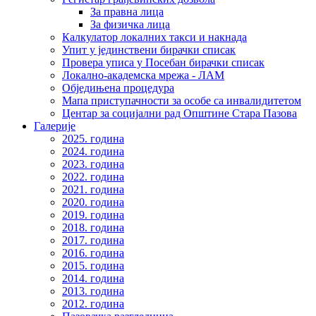
За правна лица
За физичка лица
Калкулатор локалних такси и накнада
Упит у јединствени бирачки списак
Провера уписа у Посебан бирачки списак
Локално-академска мрежа - ЛАМ
Обједињена процедура
Мапа приступачности за особе са инвалидитетом
Центар за социјални рад Општине Стара Пазова
Галерије
2025. година
2024. година
2023. година
2022. година
2021. година
2020. година
2019. година
2018. година
2017. година
2016. година
2015. година
2014. година
2013. година
2012. година