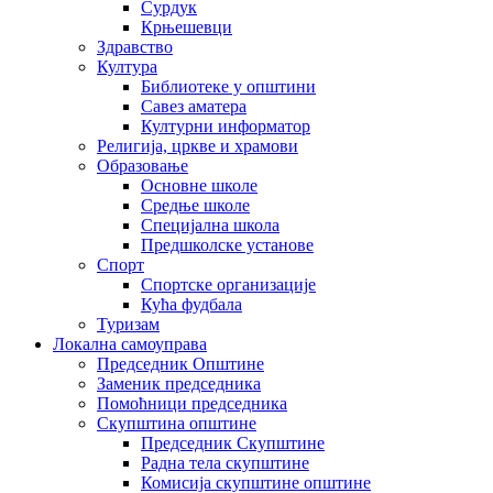
Сурдук
Крњешевци
Здравство
Култура
Библиотеке у општини
Савез аматера
Културни информатор
Религија, цркве и храмови
Образовање
Основне школе
Средње школе
Специјална школа
Предшколске установе
Спорт
Спортске организације
Кућа фудбала
Туризам
Локална самоуправа
Председник Општине
Заменик председника
Помоћници председника
Скупштина општине
Председник Скупштине
Радна тела скупштине
Комисија скупштине општине