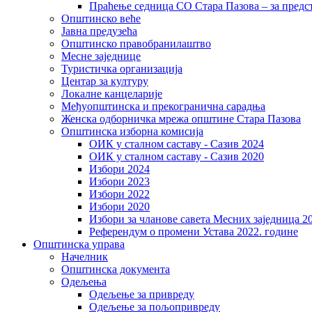
Праћење седница СО Стара Пазова – за предс
Општинско веће
Јавна предузећа
Општинско правобранилаштво
Месне заједнице
Туристичка организација
Центaр за културу
Локалне канцеларије
Међуопштинска и прекогранична сарадња
Женска одборничка мрежа општине Стара Пазова
Општинска изборна комисија
ОИК у сталном саставу - Сазив 2024
ОИК у сталном саставу - Сазив 2020
Избори 2024
Избори 2023
Избори 2022
Избори 2020
Избори за чланове савета Месних заједница 2
Референдум о промени Устава 2022. године
Општинска управа
Начелник
Општинска документа
Одељења
Одељење за привреду
Одељење за пољопривреду