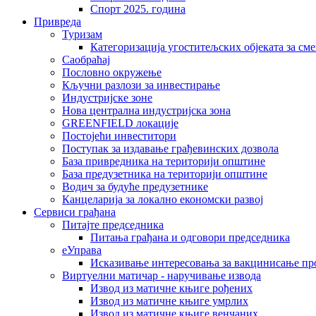
Спорт 2025. година
Привреда
Туризам
Категоризација угоститељских објеката за сме
Саобраћај
Пословно окружење
Кључни разлози за инвестирање
Индустријске зоне
Нова централна индустријска зона
GREENFIELD локације
Постојећи инвеститори
Поступак за издавање грађевинских дозвола
База привредника на територији општине
База предузетника на територији општине
Водич за будуће предузетнике
Канцеларија за локално економски развој
Сервиси грађана
Питајте председника
Питања грађана и одговори председника
еУправа
Исказивање интересовања за вакцинисање п
Виртуелни матичар - наручивање извода
Извод из матичне књиге рођених
Извод из матичне књиге умрлих
Извод из матичне књиге венчаних