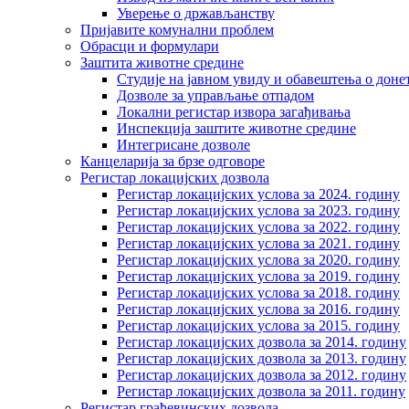
Уверење о држављанству
Пријавите комунални проблем
Обрасци и формулари
Заштита животне средине
Студије на јавном увиду и обавештења о дон
Дозволе за управљање отпадом
Локални регистар извора загађивања
Инспекција заштите животне средине
Интегрисане дозволе
Канцеларија за брзе одговоре
Регистар локацијских дозвола
Регистар локацијских услова за 2024. годину
Регистар локацијских услова за 2023. годину
Регистар локацијских услова за 2022. годину
Регистар локацијских услова за 2021. годину
Регистар локацијских услова за 2020. годину
Регистар локацијских услова за 2019. годину
Регистар локацијских услова за 2018. годину
Регистар локацијских услова за 2016. годину
Регистар локацијских услова за 2015. годину
Регистар локацијских дозвола за 2014. годину
Регистар локацијских дозвола за 2013. годину
Регистар локацијских дозвола за 2012. годину
Регистар локацијских дозвола за 2011. годину
Регистар грађевинских дозвола