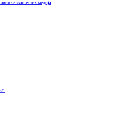
тавнике званичних медија
021