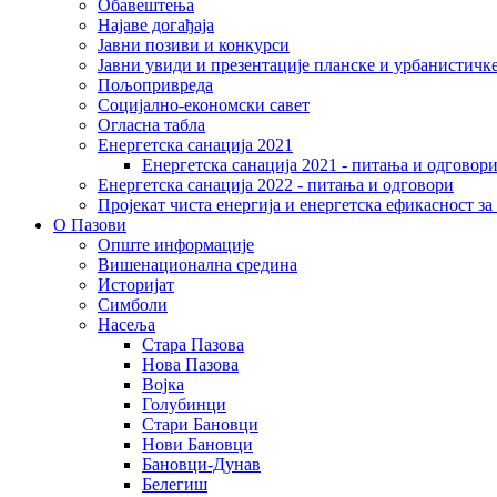
Обавештења
Најаве догађаја
Јавни позиви и конкурси
Јавни увиди и презентације планске и урбанистичк
Пољопривреда
Социјално-економски сaвет
Огласна табла
Енергетска санација 2021
Енергетска санација 2021 - питања и одговор
Енергетска санација 2022 - питања и одговори
Пројекат чиста енергија и енергетска ефикасност з
О Пазови
Опште информације
Вишенационална средина
Историјат
Симболи
Насеља
Стара Пазова
Нова Пазова
Војка
Голубинци
Стари Бановци
Нови Бановци
Бановци-Дунав
Белегиш