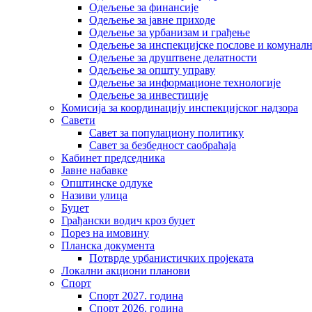
Одељење за финансије
Одељење за јавне приходе
Одељење за урбанизам и грађење
Одељење за инспекцијске послове и комуналн
Одељење за друштвене делатности
Одељење за општу управу
Одељење за информационе технологије
Одељење за инвестиције
Комисија за координацију инспекцијског надзора
Савети
Савет за популациону политику
Савет за безбедност саобраћаја
Кабинет председника
Јавне набавке
Општинске одлуке
Називи улица
Буџет
Грађански водич кроз буџет
Порез на имовину
Планска документа
Потврде урбанистичких пројеката
Локални акциони планови
Спорт
Спорт 2027. година
Спорт 2026. година