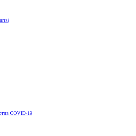
штај
ротив COVID-19