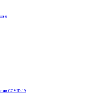
штај
ротив COVID-19