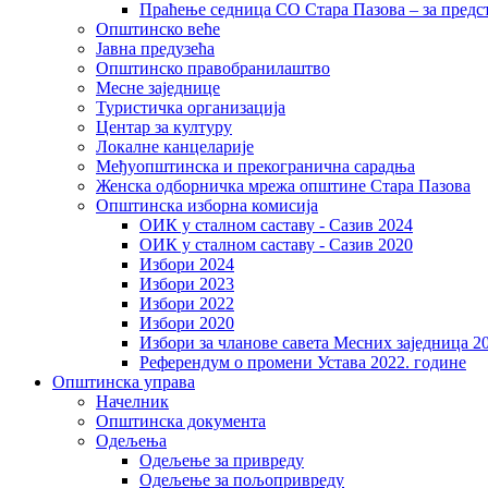
Праћење седница СО Стара Пазова – за предс
Општинско веће
Јавна предузећа
Општинско правобранилаштво
Месне заједнице
Туристичка организација
Центaр за културу
Локалне канцеларије
Међуопштинска и прекогранична сарадња
Женска одборничка мрежа општине Стара Пазова
Општинска изборна комисија
ОИК у сталном саставу - Сазив 2024
ОИК у сталном саставу - Сазив 2020
Избори 2024
Избори 2023
Избори 2022
Избори 2020
Избори за чланове савета Месних заједница 2
Референдум о промени Устава 2022. године
Општинска управа
Начелник
Општинска документа
Одељења
Одељење за привреду
Одељење за пољопривреду