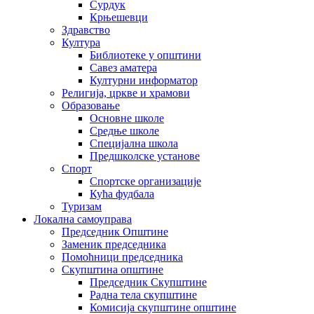
Сурдук
Крњешевци
Здравство
Култура
Библиотеке у општини
Савез аматера
Културни информатор
Религија, цркве и храмови
Образовање
Основне школе
Средње школе
Специјална школа
Предшколске установе
Спорт
Спортске организације
Кућа фудбала
Туризам
Локална самоуправа
Председник Општине
Заменик председника
Помоћници председника
Скупштина општине
Председник Скупштине
Радна тела скупштине
Комисија скупштине општине