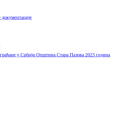
е документације
и
а грађане у Србији Општина Стара Пазова 2023 година