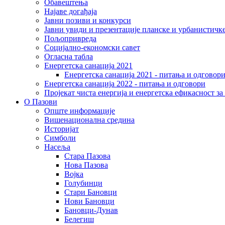
Обавештења
Најаве догађаја
Јавни позиви и конкурси
Јавни увиди и презентације планске и урбанистичк
Пољопривреда
Социјално-економски сaвет
Огласна табла
Енергетска санација 2021
Енергетска санација 2021 - питања и одговор
Енергетска санација 2022 - питања и одговори
Пројекат чиста енергија и енергетска ефикасност з
О Пазови
Опште информације
Вишенационална средина
Историјат
Симболи
Насеља
Стара Пазова
Нова Пазова
Војка
Голубинци
Стари Бановци
Нови Бановци
Бановци-Дунав
Белегиш