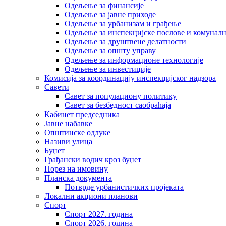
Одељење за финансије
Одељење за јавне приходе
Одељење за урбанизам и грађење
Одељење за инспекцијске послове и комуналн
Одељење за друштвене делатности
Одељење за општу управу
Одељење за информационе технологије
Одељење за инвестиције
Комисија за координацију инспекцијског надзора
Савети
Савет за популациону политику
Савет за безбедност саобраћаја
Кабинет председника
Јавне набавке
Општинске одлуке
Називи улица
Буџет
Грађански водич кроз буџет
Порез на имовину
Планска документа
Потврде урбанистичких пројеката
Локални акциони планови
Спорт
Спорт 2027. година
Спорт 2026. година