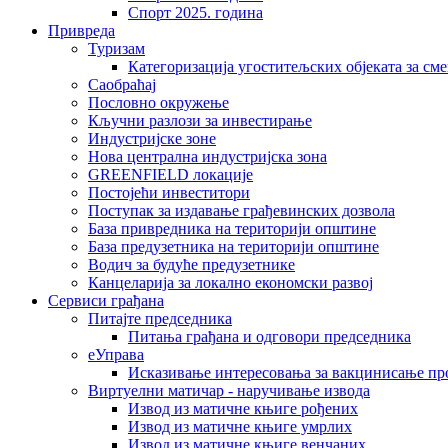
Спорт 2025. година
Привреда
Туризам
Категоризација угоститељских објеката за сме
Саобраћај
Пословно окружење
Кључни разлози за инвестирање
Индустријске зоне
Нова централна индустријска зона
GREENFIELD локације
Постојећи инвеститори
Поступак за издавање грађевинских дозвола
База привредника на територији општине
База предузетника на територији општине
Водич за будуће предузетнике
Канцеларија за локално економски развој
Сервиси грађана
Питајте председника
Питања грађана и одговори председника
еУправа
Исказивање интересовања за вакцинисање п
Виртуелни матичар - наручивање извода
Извод из матичне књиге рођених
Извод из матичне књиге умрлих
Извод из матичне књиге венчаних