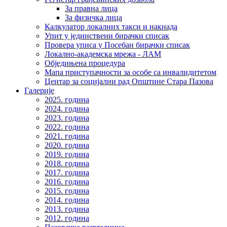
За правна лица
За физичка лица
Калкулатор локалних такси и накнада
Упит у јединствени бирачки списак
Провера уписа у Посебан бирачки списак
Локално-академска мрежа - ЛАМ
Обједињена процедура
Мапа приступачности за особе са инвалидитетом
Центар за социјални рад Општине Стара Пазова
Галерије
2025. година
2024. година
2023. година
2022. година
2021. година
2020. година
2019. година
2018. година
2017. година
2016. година
2015. година
2014. година
2013. година
2012. година