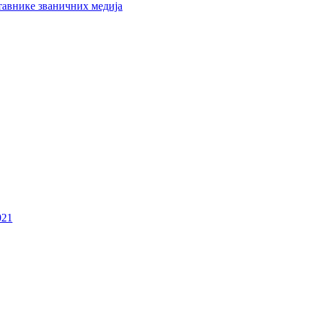
тавнике званичних медија
021