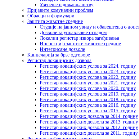
Уверење о држављанству
Пријавите комунални проблем
Обрасци и формулари
Заштита животне средине
Студије на јавном увиду и обавештења о дон
Дозволе за управљање отпадом
Локални регистар извора загађивања
Инспекција заштите животне средине
Интегрисане дозволе
Канцеларија за брзе одговоре
Регистар локацијских дозвола
Регистар локацијских услова за 2024. годину
Регистар локацијских услова за 2023. годину
Регистар локацијских услова за 2022. годину
Регистар локацијских услова за 2021. годину
Регистар локацијских услова за 2020. годину
Регистар локацијских услова за 2019. годину
Регистар локацијских услова за 2018. годину
Регистар локацијских услова за 2016. годину
Регистар локацијских услова за 2015. годину
Регистар локацијских дозвола за 2014. годину
Регистар локацијских дозвола за 2013. годину
Регистар локацијских дозвола за 2012. годину
Регистар локацијских дозвола за 2011. годину
Регистар грађевинских дозвола