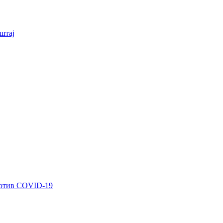
штај
ротив COVID-19