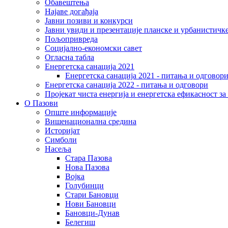
Обавештења
Најаве догађаја
Јавни позиви и конкурси
Јавни увиди и презентације планске и урбанистичк
Пољопривреда
Социјално-економски сaвет
Огласна табла
Енергетска санација 2021
Енергетска санација 2021 - питања и одговор
Енергетска санација 2022 - питања и одговори
Пројекат чиста енергија и енергетска ефикасност з
О Пазови
Опште информације
Вишенационална средина
Историјат
Симболи
Насеља
Стара Пазова
Нова Пазова
Војка
Голубинци
Стари Бановци
Нови Бановци
Бановци-Дунав
Белегиш