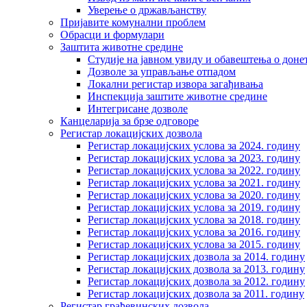
Уверење о држављанству
Пријавите комунални проблем
Обрасци и формулари
Заштита животне средине
Студије на јавном увиду и обавештења о дон
Дозволе за управљање отпадом
Локални регистар извора загађивања
Инспекција заштите животне средине
Интегрисане дозволе
Канцеларија за брзе одговоре
Регистар локацијских дозвола
Регистар локацијских услова за 2024. годину
Регистар локацијских услова за 2023. годину
Регистар локацијских услова за 2022. годину
Регистар локацијских услова за 2021. годину
Регистар локацијских услова за 2020. годину
Регистар локацијских услова за 2019. годину
Регистар локацијских услова за 2018. годину
Регистар локацијских услова за 2016. годину
Регистар локацијских услова за 2015. годину
Регистар локацијских дозвола за 2014. годину
Регистар локацијских дозвола за 2013. годину
Регистар локацијских дозвола за 2012. годину
Регистар локацијских дозвола за 2011. годину
Регистар грађевинских дозвола