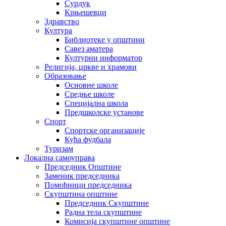
Сурдук
Крњешевци
Здравство
Култура
Библиотеке у општини
Савез аматера
Културни информатор
Религија, цркве и храмови
Образовање
Основне школе
Средње школе
Специјална школа
Предшколске установе
Спорт
Спортске организације
Кућа фудбала
Туризам
Локална самоуправа
Председник Општине
Заменик председника
Помоћници председника
Скупштина општине
Председник Скупштине
Радна тела скупштине
Комисија скупштине општине