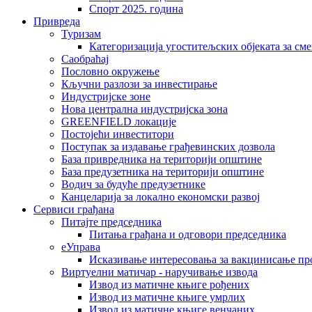
Спорт 2025. година
Привреда
Туризам
Категоризација угоститељских објеката за сме
Саобраћај
Пословно окружење
Кључни разлози за инвестирање
Индустријске зоне
Нова централна индустријска зона
GREENFIELD локације
Постојећи инвеститори
Поступак за издавање грађевинских дозвола
База привредника на територији општине
База предузетника на територији општине
Водич за будуће предузетнике
Канцеларија за локално економски развој
Сервиси грађана
Питајте председника
Питања грађана и одговори председника
еУправа
Исказивање интересовања за вакцинисање п
Виртуелни матичар - наручивање извода
Извод из матичне књиге рођених
Извод из матичне књиге умрлих
Извод из матичне књиге венчаних