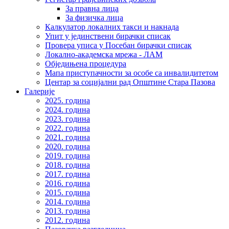
За правна лица
За физичка лица
Калкулатор локалних такси и накнада
Упит у јединствени бирачки списак
Провера уписа у Посебан бирачки списак
Локално-академска мрежа - ЛАМ
Обједињена процедура
Мапа приступачности за особе са инвалидитетом
Центар за социјални рад Општине Стара Пазова
Галерије
2025. година
2024. година
2023. година
2022. година
2021. година
2020. година
2019. година
2018. година
2017. година
2016. година
2015. година
2014. година
2013. година
2012. година