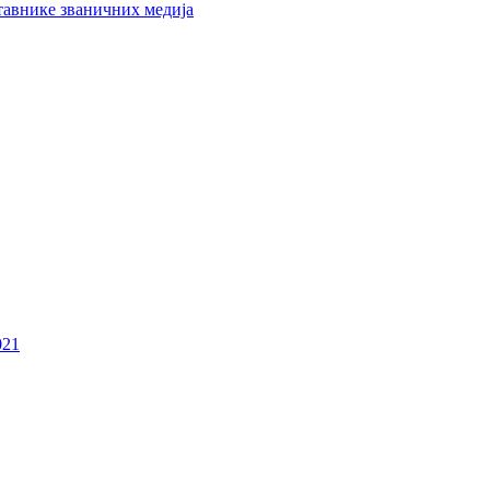
тавнике званичних медија
021