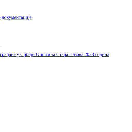
е документације
и
а грађане у Србији Општина Стара Пазова 2023 година