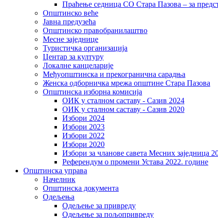
Праћење седница СО Стара Пазова – за предс
Општинско веће
Јавна предузећа
Општинско правобранилаштво
Месне заједнице
Туристичка организација
Центaр за културу
Локалне канцеларије
Међуопштинска и прекогранична сарадња
Женска одборничка мрежа општине Стара Пазова
Општинска изборна комисија
ОИК у сталном саставу - Сазив 2024
ОИК у сталном саставу - Сазив 2020
Избори 2024
Избори 2023
Избори 2022
Избори 2020
Избори за чланове савета Месних заједница 2
Референдум о промени Устава 2022. године
Општинска управа
Начелник
Општинска документа
Одељења
Одељење за привреду
Одељење за пољопривреду