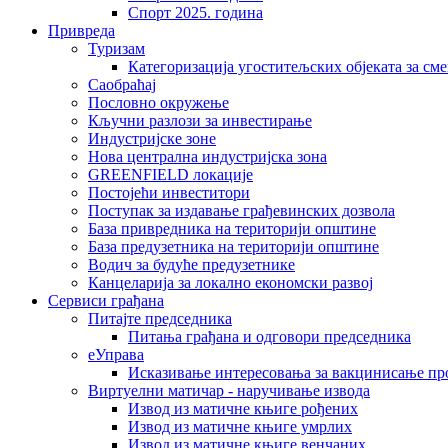
Спорт 2025. година
Привреда
Туризам
Категоризација угоститељских објеката за сме
Саобраћај
Пословно окружење
Кључни разлози за инвестирање
Индустријске зоне
Нова централна индустријска зона
GREENFIELD локације
Постојећи инвеститори
Поступак за издавање грађевинских дозвола
База привредника на територији општине
База предузетника на територији општине
Водич за будуће предузетнике
Канцеларија за локално економски развој
Сервиси грађана
Питајте председника
Питања грађана и одговори председника
еУправа
Исказивање интересовања за вакцинисање п
Виртуелни матичар - наручивање извода
Извод из матичне књиге рођених
Извод из матичне књиге умрлих
Извод из матичне књиге венчаних