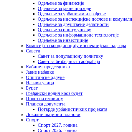
Одељење за финансије
Одељење за јавне приходе
Одељење за урбанизам и грађење
Одељење за инспекцијске послове и комуналн
Одељење за друштвене делатности
Одељење за општу управу
Одељење за информационе технологије
Одељење за инвестиције
Комисија за координацију инспекцијског надзора
Савети
Савет за популациону политику
Савет за безбедност саобраћаја
Кабинет председника
Јавне набавке
Општинске одлуке
Називи улица
Буџет
Грађански водич кроз буџет
Порез на имовину
Планска документа
Потврде урбанистичких пројеката
Локални акциони планови
Спорт
Спорт 2027. година
Спорт 2026. година