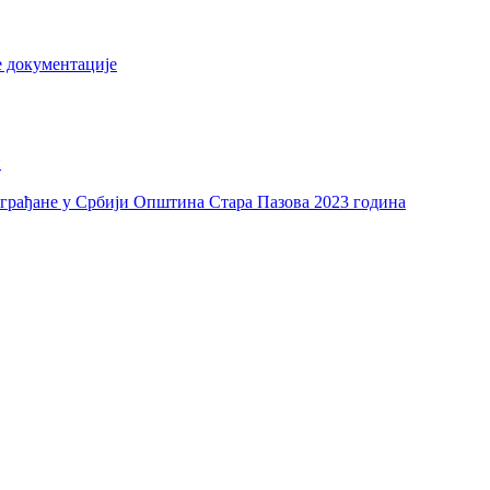
е документације
и
а грађане у Србији Општина Стара Пазова 2023 година