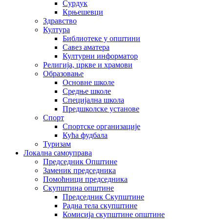
Сурдук
Крњешевци
Здравство
Култура
Библиотеке у општини
Савез аматера
Културни информатор
Религија, цркве и храмови
Образовање
Основне школе
Средње школе
Специјална школа
Предшколске установе
Спорт
Спортске организације
Кућа фудбала
Туризам
Локална самоуправа
Председник Општине
Заменик председника
Помоћници председника
Скупштина општине
Председник Скупштине
Радна тела скупштине
Комисија скупштине општине