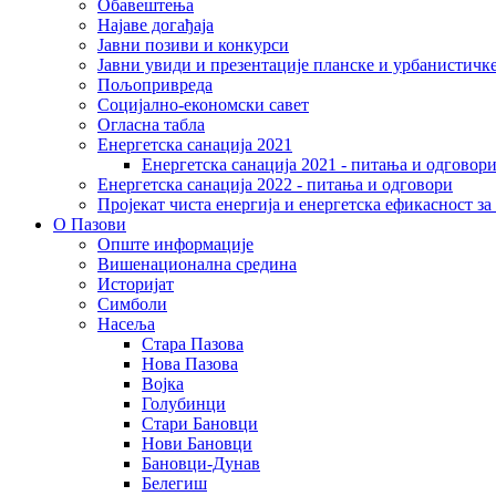
Обавештења
Најаве догађаја
Јавни позиви и конкурси
Јавни увиди и презентације планске и урбанистичк
Пољопривреда
Социјално-економски сaвет
Огласна табла
Енергетска санација 2021
Енергетска санација 2021 - питања и одговор
Енергетска санација 2022 - питања и одговори
Пројекат чиста енергија и енергетска ефикасност з
О Пазови
Опште информације
Вишенационална средина
Историјат
Симболи
Насеља
Стара Пазова
Нова Пазова
Војка
Голубинци
Стари Бановци
Нови Бановци
Бановци-Дунав
Белегиш