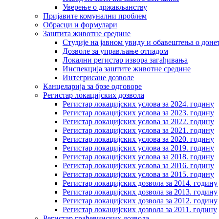
Уверење о држављанству
Пријавите комунални проблем
Обрасци и формулари
Заштита животне средине
Студије на јавном увиду и обавештења о дон
Дозволе за управљање отпадом
Локални регистар извора загађивања
Инспекција заштите животне средине
Интегрисане дозволе
Канцеларија за брзе одговоре
Регистар локацијских дозвола
Регистар локацијских услова за 2024. годину
Регистар локацијских услова за 2023. годину
Регистар локацијских услова за 2022. годину
Регистар локацијских услова за 2021. годину
Регистар локацијских услова за 2020. годину
Регистар локацијских услова за 2019. годину
Регистар локацијских услова за 2018. годину
Регистар локацијских услова за 2016. годину
Регистар локацијских услова за 2015. годину
Регистар локацијских дозвола за 2014. годину
Регистар локацијских дозвола за 2013. годину
Регистар локацијских дозвола за 2012. годину
Регистар локацијских дозвола за 2011. годину
Регистар грађевинских дозвола