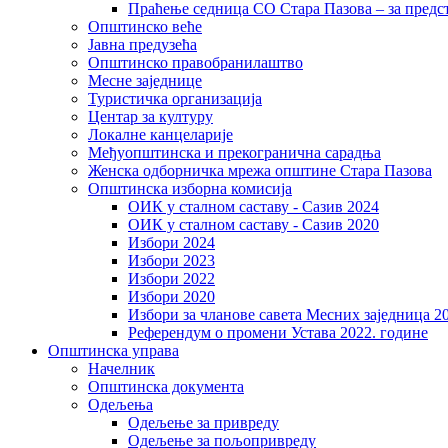
Праћење седница СО Стара Пазова – за предс
Општинско веће
Јавна предузећа
Општинско правобранилаштво
Месне заједнице
Туристичка организација
Центaр за културу
Локалне канцеларије
Међуопштинска и прекогранична сарадња
Женска одборничка мрежа општине Стара Пазова
Општинска изборна комисија
ОИК у сталном саставу - Сазив 2024
ОИК у сталном саставу - Сазив 2020
Избори 2024
Избори 2023
Избори 2022
Избори 2020
Избори за чланове савета Месних заједница 2
Референдум о промени Устава 2022. године
Општинска управа
Начелник
Општинска документа
Одељења
Одељење за привреду
Одељење за пољопривреду