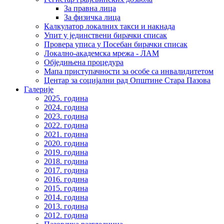
За правна лица
За физичка лица
Калкулатор локалних такси и накнада
Упит у јединствени бирачки списак
Провера уписа у Посебан бирачки списак
Локално-академска мрежа - ЛАМ
Обједињена процедура
Мапа приступачности за особе са инвалидитетом
Центар за социјални рад Општине Стара Пазова
Галерије
2025. година
2024. година
2023. година
2022. година
2021. година
2020. година
2019. година
2018. година
2017. година
2016. година
2015. година
2014. година
2013. година
2012. година