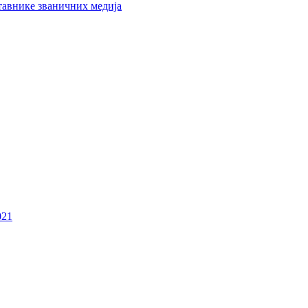
тавнике званичних медија
021