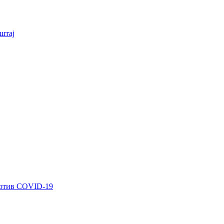
штај
ротив COVID-19