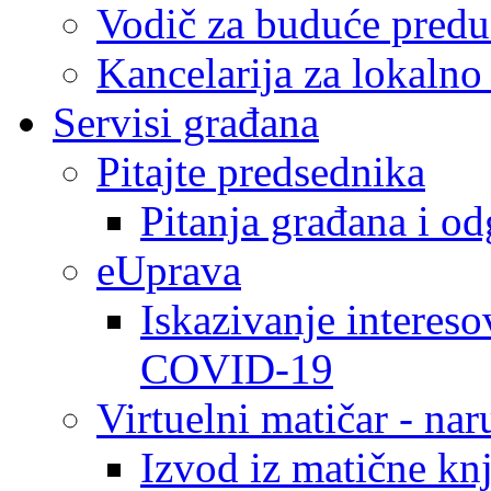
Vodič za buduće predu
Kancelarija za lokaln
Servisi građana
Pitajte predsednika
Pitanja građana i o
eUprava
Iskazivanje intereso
COVID-19
Virtuelni matičar - na
Izvod iz matične kn