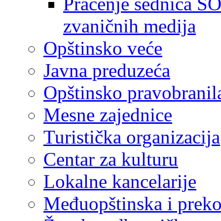
Praćenje sednica SO
zvaničnih medija
Opštinsko veće
Javna preduzeća
Opštinsko pravobranil
Mesne zajednice
Turistička organizacija
Centar za kulturu
Lokalne kancelarije
Međuopštinska i preko