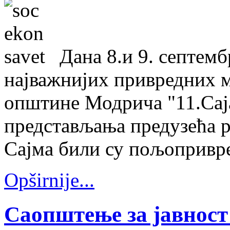
Дана 8.и 9. септемб
најважнијих привредних м
општине Модрича "11.Сај
представљања предузећа р
Сајма били су пољопривре
Opširnije...
Саопштење за јавност