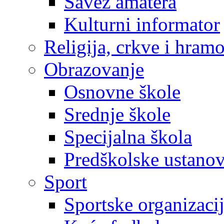
Savez amatera
Kulturni informator
Religija, crkve i hram
Obrazovanje
Osnovne škole
Srednje škole
Specijalna škola
Predškolske ustano
Sport
Sportske organizaci