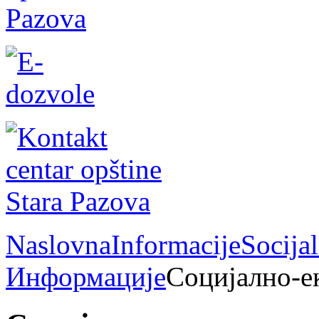
Naslovna
Informacije
Socija
Информације
Социјално-е