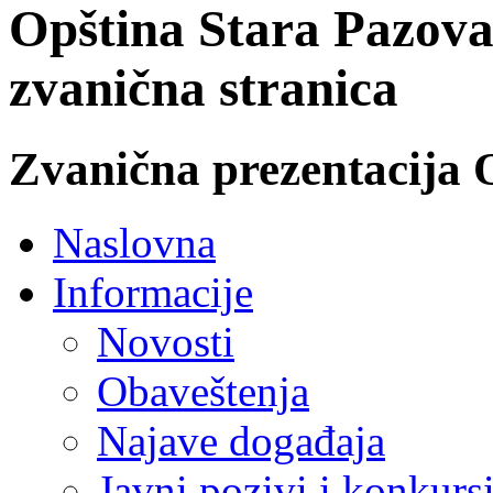
Opština Stara Pazova
zvanična stranica
Zvanična prezentacija 
Naslovna
Informacije
Novosti
Obaveštenja
Najave događaja
Javni pozivi i konkurs