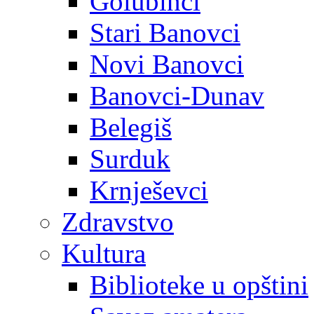
Golubinci
Stari Banovci
Novi Banovci
Banovci-Dunav
Belegiš
Surduk
Krnješevci
Zdravstvo
Kultura
Biblioteke u opštini