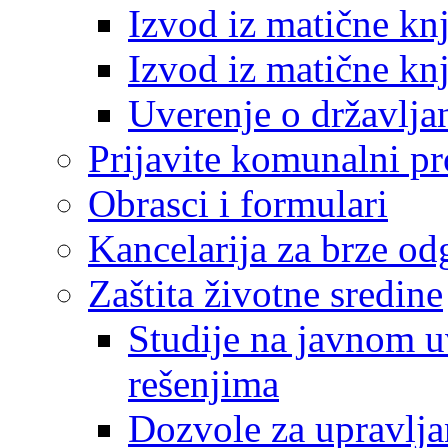
Izvod iz matične kn
Izvod iz matične kn
Uverenje o državlja
Prijavite komunalni p
Obrasci i formulari
Kancelarija za brze o
Zaštita životne sredine
Studije na javnom u
rešenjima
Dozvole za upravlj