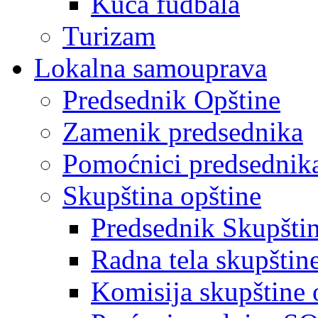
Kuća fudbala
Turizam
Lokalna samouprava
Predsednik Opštine
Zamenik predsednika
Pomoćnici predsednik
Skupština opštine
Predsednik Skupšti
Radna tela skupštin
Komisija skupštine 