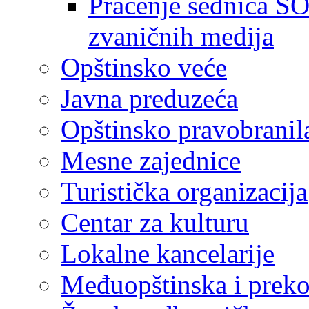
Praćenje sednica SO
zvaničnih medija
Opštinsko veće
Javna preduzeća
Opštinsko pravobranil
Mesne zajednice
Turistička organizacija
Centar za kulturu
Lokalne kancelarije
Međuopštinska i preko