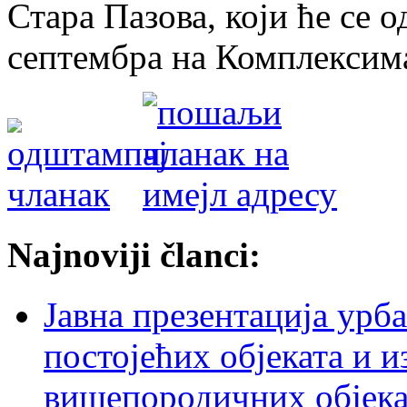
Стара Пазова, који ће се о
септембра на Комплексима
Najnoviji članci:
Јавна презентација урб
постојећих објеката и 
вишепородичних објеката