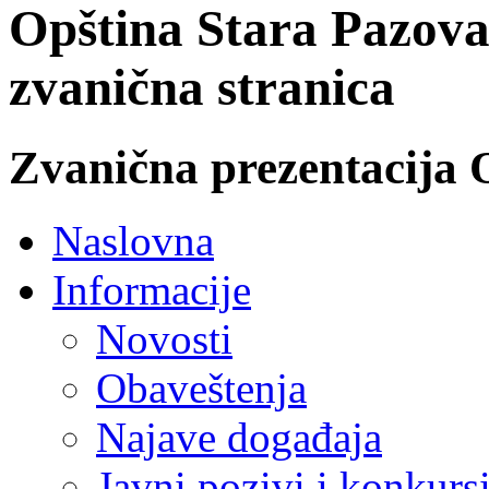
Opština Stara Pazova
zvanična stranica
Zvanična prezentacija 
Naslovna
Informacije
Novosti
Obaveštenja
Najave događaja
Javni pozivi i konkurs