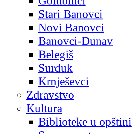
Golubinci
Stari Banovci
Novi Banovci
Banovci-Dunav
Belegiš
Surduk
Krnješevci
Zdravstvo
Kultura
Biblioteke u opštini