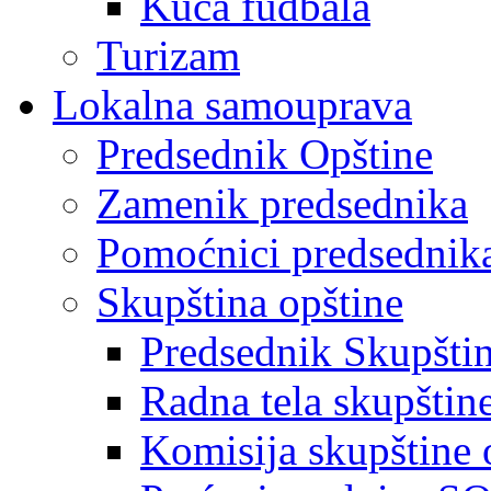
Kuća fudbala
Turizam
Lokalna samouprava
Predsednik Opštine
Zamenik predsednika
Pomoćnici predsednik
Skupština opštine
Predsednik Skupšti
Radna tela skupštin
Komisija skupštine 