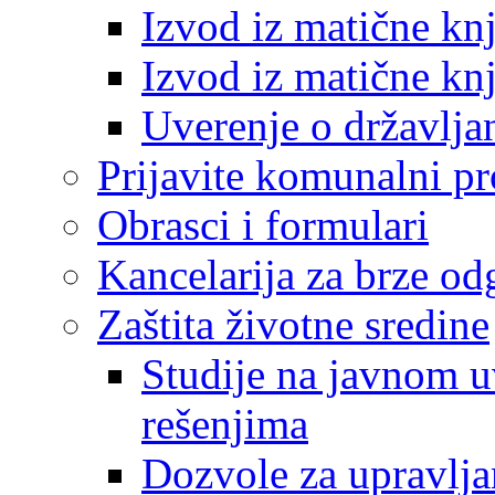
Izvod iz matične kn
Izvod iz matične kn
Uverenje o državlja
Prijavite komunalni p
Obrasci i formulari
Kancelarija za brze o
Zaštita životne sredine
Studije na javnom u
rešenjima
Dozvole za upravlj