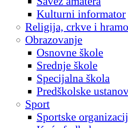
Savez amatera
Kulturni informator
Religija, crkve i hram
Obrazovanje
Osnovne škole
Srednje škole
Specijalna škola
Predškolske ustano
Sport
Sportske organizaci