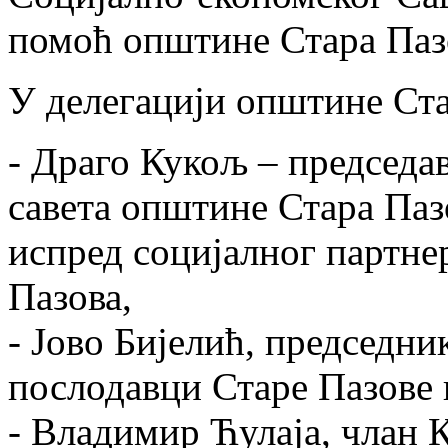
помоћ општине Стара Паз
У делегацији општине Ста
- Драго Кукољ – председа
савета општине Стара Паз
испред социјалног партн
Пазова,
- Јово Бијелић, председни
послодавци Старе Пазове 
- Владимир Ћулаја, члан 