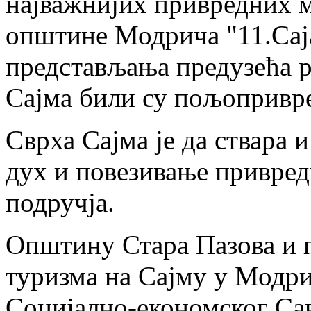
најважнијих привредних м
општине Модрича "11.Сај
представљања предузећа р
Сајма били су пољопривре
Сврха Сајма је да ствара
дух и повезивање привред
подручја.
Општину Стара Пазова и п
туризма на Сајму у Модри
Социјално-економског Сав