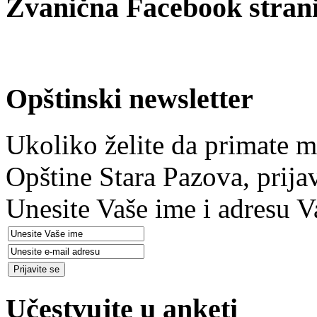
Zvanična Facebook strani
Opštinski newsletter
Ukoliko želite da primate m
Opštine Stara Pazova, prija
Unesite Vaše ime i adresu V
Učestvujte u anketi