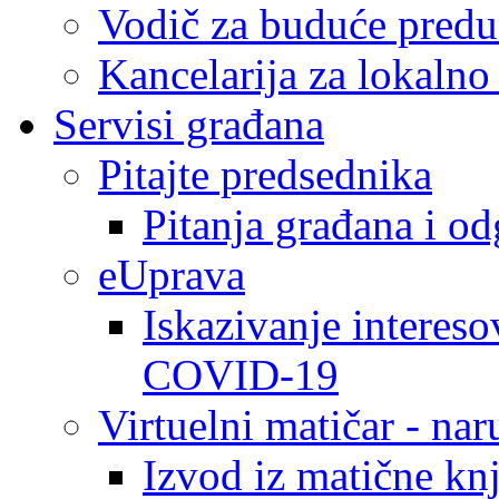
Vodič za buduće predu
Kancelarija za lokaln
Servisi građana
Pitajte predsednika
Pitanja građana i o
eUprava
Iskazivanje intereso
COVID-19
Virtuelni matičar - na
Izvod iz matične kn