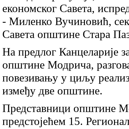
економског Савета, испред
- Миленко Вучиновић, се
Савета општине Стара Паз
На предлог Канцеларије з
општине Модрича, разгова
повезивању у циљу реализ
између две општине.
Представници општине Мо
предстојећем 15. Региона