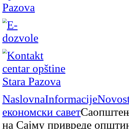
Naslovna
Informacije
Novost
економски савет
Саопштење
на Сајму привреде општи