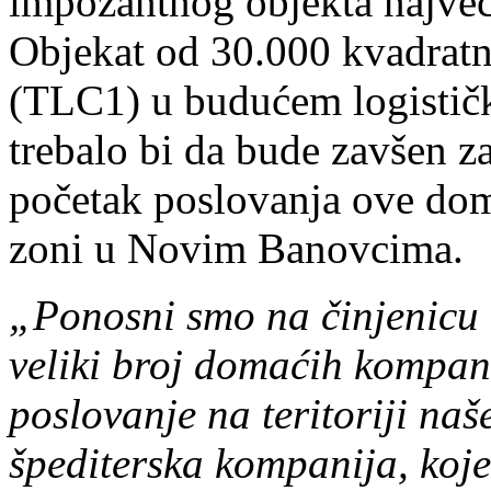
impozantnog objekta najveć
Objekat od 30.000 kvadratni
(TLC1) u budućem logistič
trebalo bi da bude zavšen z
početak poslovanja ove dom
zoni u Novim Banovcima.
„Ponosni smo na činjenicu d
veliki broj domaćih kompan
poslovanje na teritoriji naš
špediterska kompanija, koje