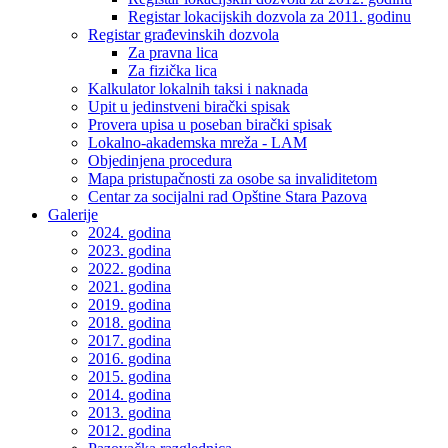
Registar lokacijskih dozvola za 2011. godinu
Registar građevinskih dozvola
Za pravna lica
Za fizička lica
Kalkulator lokalnih taksi i naknada
Upit u jedinstveni birački spisak
Provera upisa u poseban birački spisak
Lokalno-akademska mreža - LAM
Objedinjena procedura
Mapa pristupačnosti za osobe sa invaliditetom
Centar za socijalni rad Opštine Stara Pazova
Galerije
2024. godina
2023. godina
2022. godina
2021. godina
2019. godina
2018. godina
2017. godina
2016. godina
2015. godina
2014. godina
2013. godina
2012. godina