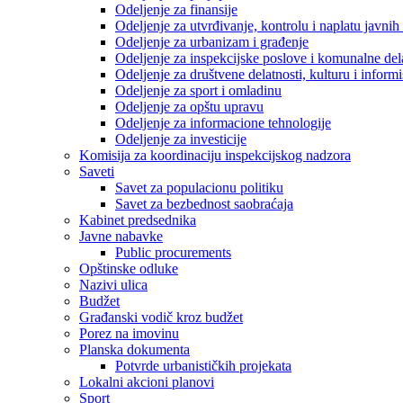
Odeljenje za finansije
Odeljenje za utvrđivanje, kontrolu i naplatu javnih
Odeljenje za urbanizam i građenje
Odeljenje za inspekcijske poslove i komunalne del
Odeljenje za društvene delatnosti, kulturu i inform
Odeljenje za sport i omladinu
Odeljenje za opštu upravu
Odeljenje za informacione tehnologije
Odeljenje za investicije
Komisija za koordinaciju inspekcijskog nadzora
Saveti
Savet za populacionu politiku
Savet za bezbednost saobraćaja
Kabinet predsednika
Javne nabavke
Public procurements
Opštinske odluke
Nazivi ulica
Budžet
Građanski vodič kroz budžet
Porez na imovinu
Planska dokumenta
Potvrde urbanističkih projekata
Lokalni akcioni planovi
Sport