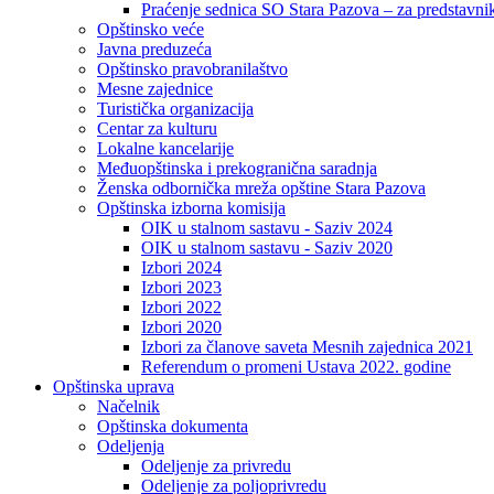
Praćenje sednica SO Stara Pazova – za predstavni
Opštinsko veće
Javna preduzeća
Opštinsko pravobranilaštvo
Mesne zajednice
Turistička organizacija
Centar za kulturu
Lokalne kancelarije
Međuopštinska i prekogranična saradnja
Ženska odbornička mreža opštine Stara Pazova
Opštinska izborna komisija
OIK u stalnom sastavu - Saziv 2024
OIK u stalnom sastavu - Saziv 2020
Izbori 2024
Izbori 2023
Izbori 2022
Izbori 2020
Izbori za članove saveta Mesnih zajednica 2021
Referendum o promeni Ustava 2022. godine
Opštinska uprava
Načelnik
Opštinska dokumenta
Odeljenja
Odeljenje za privredu
Odeljenje za poljoprivredu