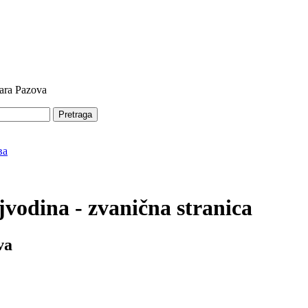
tara Pazova
Pretraga
vodina - zvanična stranica
va