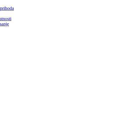
 prihoda
atnosti
isanje