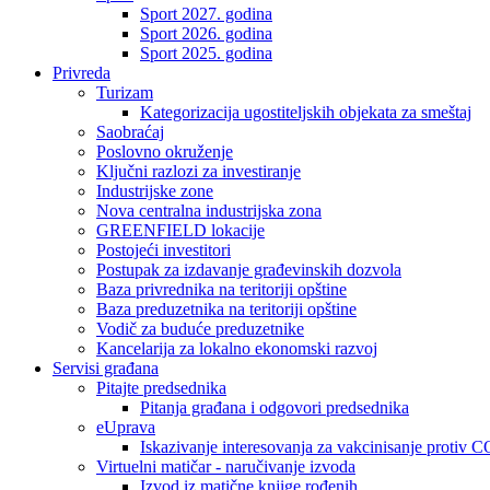
Sport 2027. godina
Sport 2026. godina
Sport 2025. godina
Privreda
Turizam
Kategorizacija ugostiteljskih objekata za smeštaj
Saobraćaj
Poslovno okruženje
Ključni razlozi za investiranje
Industrijske zone
Nova centralna industrijska zona
GREENFIELD lokacije
Postojeći investitori
Postupak za izdavanje građevinskih dozvola
Baza privrednika na teritoriji opštine
Baza preduzetnika na teritoriji opštine
Vodič za buduće preduzetnike
Kancelarija za lokalno ekonomski razvoj
Servisi građana
Pitajte predsednika
Pitanja građana i odgovori predsednika
eUprava
Iskazivanje interesovanja za vakcinisanje protiv
Virtuelni matičar - naručivanje izvoda
Izvod iz matične knjige rođenih