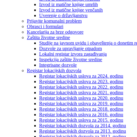
Izvod iz matične knjige umrlih
Izvod iz matične knjige venčanih
Uverenje o državljanstvu
Prijavite komunalni problem
Obrasci i formulari
Kancelarija za brze odgovore
Zaštita životne sredine
Studije na javnom uvidu i obaveštenja o donetim r
Dozvole za upravljanje otpadom
Lokalni registar izvora zagađivanja
Inspekcija zaštite životne sredine
Integrisane dozvole
Registar lokacijskih dozvola
Registar lokacijskih uslova za 2024. godinu
Registar lokacijskih uslova za 2023. godinu
Registar lokacijskih uslova za 2022. godinu
Registar lokacijskih uslova za 2021. godinu
Registar lokacijskih uslova za 2020. godinu
Registar lokacijskih uslova za 2019. godinu
Registar lokacijskih uslova za 2018. godinu
Registar lokacijskih uslova za 2016. godinu
Registar lokacijskih uslova za 2015. godinu
Registar lokacijskih dozvola za 2014. godinu
Registar lokacijskih dozvola za 2013. godinu
Registar lokacijskih dozvola za 2012. godinu