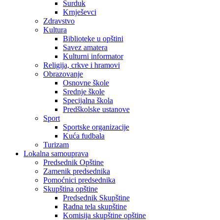
Surduk
Krnješevci
Zdravstvo
Kultura
Biblioteke u opštini
Savez amatera
Kulturni informator
Religija, crkve i hramovi
Obrazovanje
Osnovne škole
Srednje škole
Specijalna škola
Predškolske ustanove
Sport
Sportske organizacije
Kuća fudbala
Turizam
Lokalna samouprava
Predsednik Opštine
Zamenik predsednika
Pomoćnici predsednika
Skupština opštine
Predsednik Skupštine
Radna tela skupštine
Komisija skupštine opštine