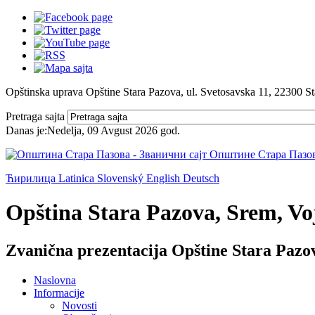
Opštinska uprava Opštine Stara Pazova, ul. Svetosavska 11, 22300 S
Pretraga sajta
Danas je:
Nedelja, 09 Avgust 2026
god.
Ћирилица
Latinica
Slovenský
English
Deutsch
Opština Stara Pazova, Srem, Voj
Zvanična prezentacija Opštine Stara Pazo
Naslovna
Informacije
Novosti