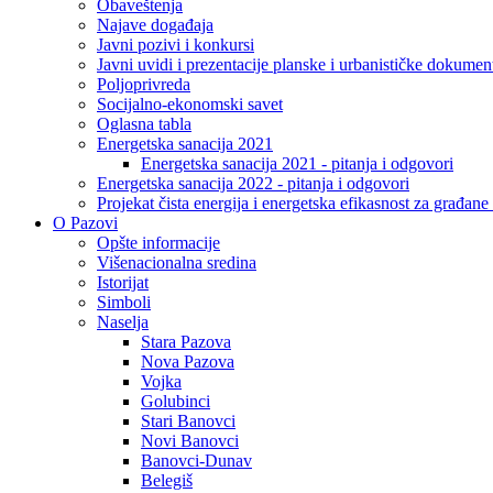
Obaveštenja
Najave događaja
Javni pozivi i konkursi
Javni uvidi i prezentacije planske i urbanističke dokumen
Poljoprivreda
Socijalno-ekonomski savet
Oglasna tabla
Energetska sanacija 2021
Energetska sanacija 2021 - pitanja i odgovori
Energetska sanacija 2022 - pitanja i odgovori
Projekat čista energija i energetska efikasnost za građan
O Pazovi
Opšte informacije
Višenacionalna sredina
Istorijat
Simboli
Naselja
Stara Pazova
Nova Pazova
Vojka
Golubinci
Stari Banovci
Novi Banovci
Banovci-Dunav
Belegiš