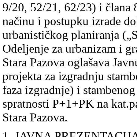
9/20, 52/21, 62/23) i člana 8
načinu i postupku izrade d
urbanističkog planiranja („S
Odeljenje za urbanizam i gr
Stara Pazova oglašava Javnu
projekta za izgradnju stam
faza izgradnje) i stambenog 
spratnosti P+1+PK na kat.pa
Stara Pazova.
1. JAVNA PREZENTACIJA ob