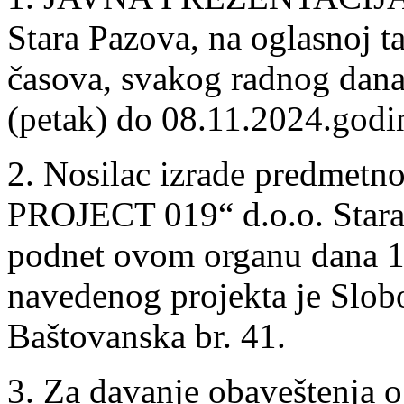
Stara Pazova, na oglasnoj t
časova, svakog radnog dana
(petak) do 08.11.2024.godin
2. Nosilac izrade predmetno
PROJECT 019“ d.o.o. Stara 
podnet ovom organu dana 18
navedenog projekta je Slob
Baštovanska br. 41.
3. Za davanje obaveštenja o