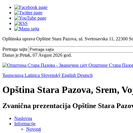
Opštinska uprava Opštine Stara Pazova, ul. Svetosavska 11, 22300 S
Pretraga sajta
Danas je:
Petak, 07 Avgust 2026
god.
Ћирилица
Latinica
Slovenský
English
Deutsch
Opština Stara Pazova, Srem, Voj
Zvanična prezentacija Opštine Stara Pazo
Naslovna
Informacije
Novosti