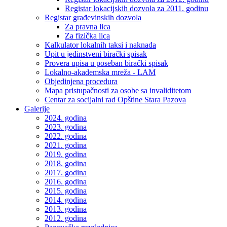
Registar lokacijskih dozvola za 2011. godinu
Registar građevinskih dozvola
Za pravna lica
Za fizička lica
Kalkulator lokalnih taksi i naknada
Upit u jedinstveni birački spisak
Provera upisa u poseban birački spisak
Lokalno-akademska mreža - LAM
Objedinjena procedura
Mapa pristupačnosti za osobe sa invaliditetom
Centar za socijalni rad Opštine Stara Pazova
Galerije
2024. godina
2023. godina
2022. godina
2021. godina
2019. godina
2018. godina
2017. godina
2016. godina
2015. godina
2014. godina
2013. godina
2012. godina