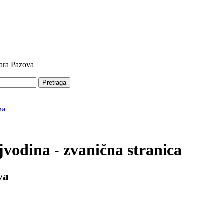
tara Pazova
Pretraga
vodina - zvanična stranica
va