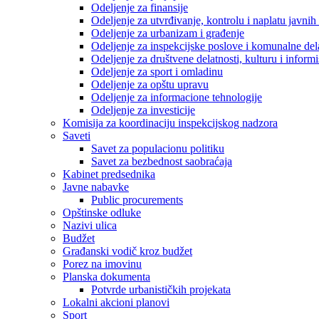
Odeljenje za finansije
Odeljenje za utvrđivanje, kontrolu i naplatu javnih
Odeljenje za urbanizam i građenje
Odeljenje za inspekcijske poslove i komunalne del
Odeljenje za društvene delatnosti, kulturu i inform
Odeljenje za sport i omladinu
Odeljenje za opštu upravu
Odeljenje za informacione tehnologije
Odeljenje za investicije
Komisija za koordinaciju inspekcijskog nadzora
Saveti
Savet za populacionu politiku
Savet za bezbednost saobraćaja
Kabinet predsednika
Javne nabavke
Public procurements
Opštinske odluke
Nazivi ulica
Budžet
Građanski vodič kroz budžet
Porez na imovinu
Planska dokumenta
Potvrde urbanističkih projekata
Lokalni akcioni planovi
Sport