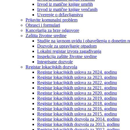
Izvod iz matične knjige umrlih
Izvod iz matične knjige venčanih
Uverenje o državljanstvu
Prijavite komunalni problem
Obrasci i formulari
Kancelarija za brze odgovore
Zaštita životne sredine
Studije na javnom uvidu i obaveštenja o donetim r
Dozvole za upravljanje otpadom
Lokalni registar izvora zagađivanja
Inspekcija zaštite životne sredine
Integrisane dozvole
Registar lokacijskih dozvola
Registar lokacijskih uslova za 2024. godinu
Registar lokacijskih uslova za 2023. godinu
Registar lokacijskih uslova za 2022. godinu
Registar lokacijskih uslova za 2021. godinu
Registar lokacijskih uslova za 2020. godinu
Registar lokacijskih uslova za 2019. godinu
Registar lokacijskih uslova za 2018. godinu
Registar lokacijskih uslova za 2016. godinu
Registar lokacijskih uslova za 2015. godinu
Registar lokacijskih dozvola za 2014. godinu
Registar lokacijskih dozvola za 2013. godinu
Registar lokacijskih dozvola za 2012. godinu