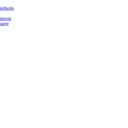
 prihoda
atnosti
isanje