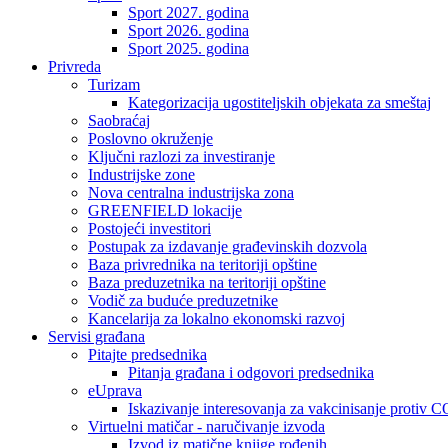
Sport 2027. godina
Sport 2026. godina
Sport 2025. godina
Privreda
Turizam
Kategorizacija ugostiteljskih objekata za smeštaj
Saobraćaj
Poslovno okruženje
Ključni razlozi za investiranje
Industrijske zone
Nova centralna industrijska zona
GREENFIELD lokacije
Postojeći investitori
Postupak za izdavanje građevinskih dozvola
Baza privrednika na teritoriji opštine
Baza preduzetnika na teritoriji opštine
Vodič za buduće preduzetnike
Kancelarija za lokalno ekonomski razvoj
Servisi građana
Pitajte predsednika
Pitanja građana i odgovori predsednika
eUprava
Iskazivanje interesovanja za vakcinisanje protiv
Virtuelni matičar - naručivanje izvoda
Izvod iz matične knjige rođenih