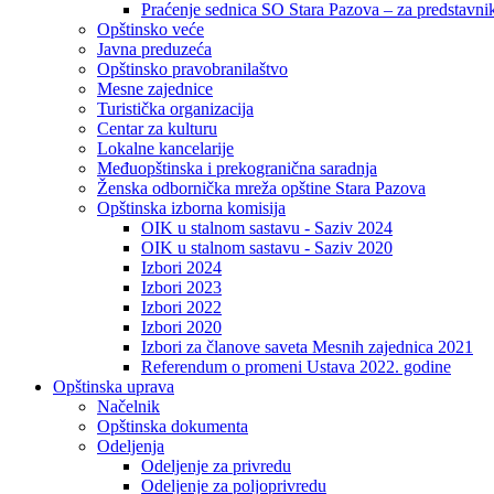
Praćenje sednica SO Stara Pazova – za predstavni
Opštinsko veće
Javna preduzeća
Opštinsko pravobranilaštvo
Mesne zajednice
Turistička organizacija
Centar za kulturu
Lokalne kancelarije
Međuopštinska i prekogranična saradnja
Ženska odbornička mreža opštine Stara Pazova
Opštinska izborna komisija
OIK u stalnom sastavu - Saziv 2024
OIK u stalnom sastavu - Saziv 2020
Izbori 2024
Izbori 2023
Izbori 2022
Izbori 2020
Izbori za članove saveta Mesnih zajednica 2021
Referendum o promeni Ustava 2022. godine
Opštinska uprava
Načelnik
Opštinska dokumenta
Odeljenja
Odeljenje za privredu
Odeljenje za poljoprivredu