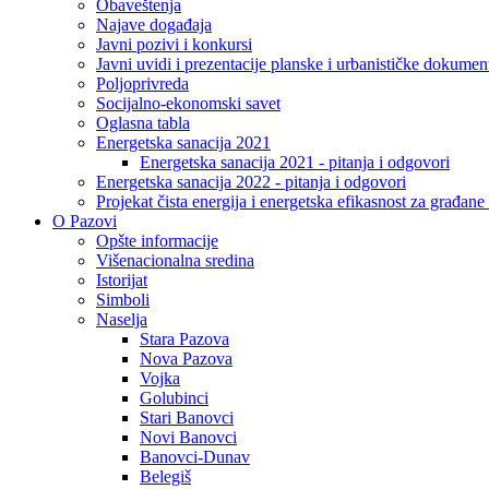
Obaveštenja
Najave događaja
Javni pozivi i konkursi
Javni uvidi i prezentacije planske i urbanističke dokumen
Poljoprivreda
Socijalno-ekonomski savet
Oglasna tabla
Energetska sanacija 2021
Energetska sanacija 2021 - pitanja i odgovori
Energetska sanacija 2022 - pitanja i odgovori
Projekat čista energija i energetska efikasnost za građan
O Pazovi
Opšte informacije
Višenacionalna sredina
Istorijat
Simboli
Naselja
Stara Pazova
Nova Pazova
Vojka
Golubinci
Stari Banovci
Novi Banovci
Banovci-Dunav
Belegiš