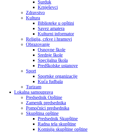
Surduk
Krnješevci
Zdravstvo
Kultura
Biblioteke u opštini
Savez amatera
Kulturni informator
Religija, crkve i hramovi
Obrazovanje
Osnovne škole
Srednje škole
Specijalna škola
Predškolske ustanove
Sport
Sportske organizacije
Kuća fudbala
Turizam
Lokalna samouprava
Predsednik Opštine
Zamenik predsednika
Pomoćnici predsednika
Skupština opštine
Predsednik Skupštine
Radna tela skupštine
Komisija skupštine opštine