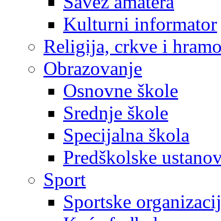
Savez amatera
Kulturni informator
Religija, crkve i hram
Obrazovanje
Osnovne škole
Srednje škole
Specijalna škola
Predškolske ustano
Sport
Sportske organizaci