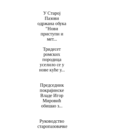
У Старој
Пазови
одржана обука
"Нови
приступи и
мет...
Тридесет
ромских
породица
уселило се у
нове куће у...
Председник
покрајинске
Владе Игор
Мировић
обишао з...
Руководство
старопазовачке