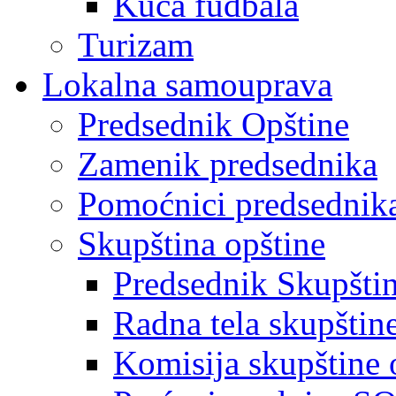
Kuća fudbala
Turizam
Lokalna samouprava
Predsednik Opštine
Zamenik predsednika
Pomoćnici predsednik
Skupština opštine
Predsednik Skupšti
Radna tela skupštin
Komisija skupštine 