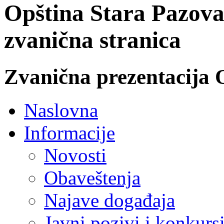
Opština Stara Pazova
zvanična stranica
Zvanična prezentacija 
Naslovna
Informacije
Novosti
Obaveštenja
Najave događaja
Javni pozivi i konkurs