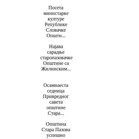
Посета
министарке
културе
Републике
Словачке
Општи...
Најава
сарадње
старопазовачке
Општине са
Жилинским...
Oсамнаеста
седница
Привредног
савета
општине
Стара...
Општина
Стара Пазова
успешно