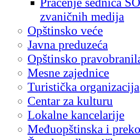
Praćenje sednica SO
zvaničnih medija
Opštinsko veće
Javna preduzeća
Opštinsko pravobranil
Mesne zajednice
Turistička organizacija
Centar za kulturu
Lokalne kancelarije
Međuopštinska i preko