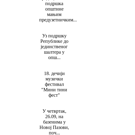
подршка
општине
мањим
предузетничким...
Уз подршку
Републике до
јединственог
шалтера у
опш...
18. дечији
музички
фестивал
"Мини тини
фест"
У четвртак,
26.09, на
базенима у
Новој Пазови,
поч...