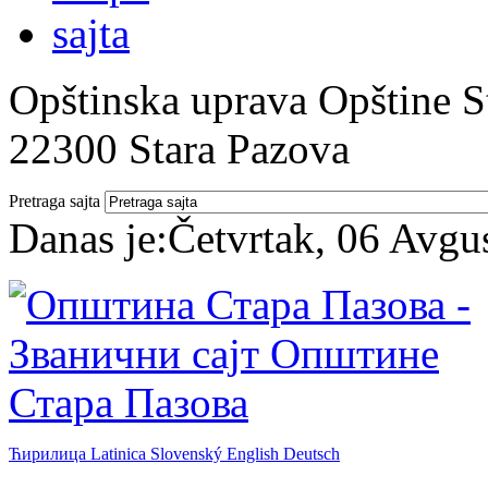
Opštinska uprava Opštine St
22300 Stara Pazova
Pretraga sajta
Danas je:
Četvrtak, 06 Avgu
Ћирилица
Latinica
Slovenský
English
Deutsch