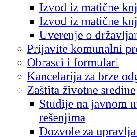
Izvod iz matične kn
Izvod iz matične kn
Uverenje o državlja
Prijavite komunalni p
Obrasci i formulari
Kancelarija za brze o
Zaštita životne sredine
Studije na javnom u
rešenjima
Dozvole za upravlj