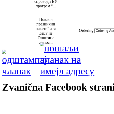
спроводи ЕУ
програм "...
Поклон
празнични
пакетићи за
Ordering
децу из
Општине
Лепос...
Zvanična Facebook strani