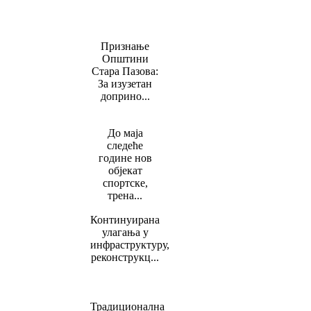
Признање
Општини
Стара Пазова:
За изузетан
доприно...
До маја
следеће
године нов
објекат
спортске,
трена...
Континуирана
улагања у
инфраструктуру,
реконструкц...
Традиционална