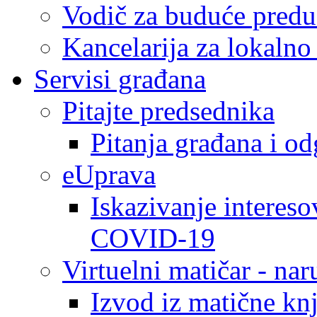
Vodič za buduće predu
Kancelarija za lokaln
Servisi građana
Pitajte predsednika
Pitanja građana i o
eUprava
Iskazivanje intereso
COVID-19
Virtuelni matičar - na
Izvod iz matične kn