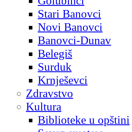
Golubinci
Stari Banovci
Novi Banovci
Banovci-Dunav
Belegiš
Surduk
Krnješevci
Zdravstvo
Kultura
Biblioteke u opštini