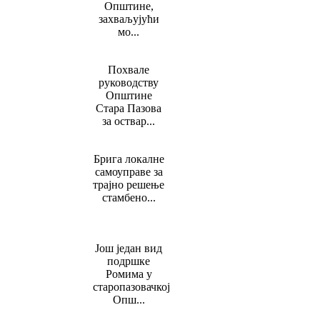
Општине,
захваљујући
мо...
Похвале
руководству
Општине
Стара Пазова
за оствар...
Брига локалне
самоуправе за
трајно решење
стамбено...
Још један вид
подршке
Ромима у
старопазовачкој
Опш...