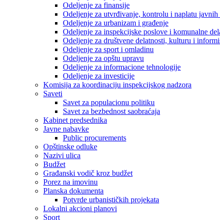
Odeljenje za finansije
Odeljenje za utvrđivanje, kontrolu i naplatu javnih
Odeljenje za urbanizam i građenje
Odeljenje za inspekcijske poslove i komunalne del
Odeljenje za društvene delatnosti, kulturu i inform
Odeljenje za sport i omladinu
Odeljenje za opštu upravu
Odeljenje za informacione tehnologije
Odeljenje za investicije
Komisija za koordinaciju inspekcijskog nadzora
Saveti
Savet za populacionu politiku
Savet za bezbednost saobraćaja
Kabinet predsednika
Javne nabavke
Public procurements
Opštinske odluke
Nazivi ulica
Budžet
Građanski vodič kroz budžet
Porez na imovinu
Planska dokumenta
Potvrde urbanističkih projekata
Lokalni akcioni planovi
Sport