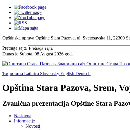
Opštinska uprava Opštine Stara Pazova, ul. Svetosavska 11, 22300 S
Pretraga sajta
Danas je:
Subota, 08 Avgust 2026
god.
Ћирилица
Latinica
Slovenský
English
Deutsch
Opština Stara Pazova, Srem, Voj
Zvanična prezentacija Opštine Stara Pazo
Naslovna
Informacije
Novosti