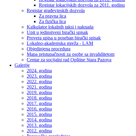
Registar lokacijskih dozvola za 2011. godinu
Registar građevinskih dozvola
Za pravna lica
Za fizička lica
Kalkulator lokalnih taksi i naknada
Upit u jedinstveni birački spisak
Provera upisa u poseban birački spisak
Lokalno-akademska mreža - LAM
Objedinjena procedura
Mapa pristupačnosti za osobe sa invaliditetom
Centar za socijalni rad Opštine Stara Pazova
Galerije
2024. godina
2023. godina
2022. godina
2021. godina
2019. godina
2018. godina
2017. godina
2016. godina
2015. godina
2014. godina
2013. godina
2012. godina