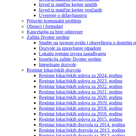
Izvod iz matične knjige umrlih
Izvod iz matične knjige venčanih
Uverenje o državljanstvu
Prijavite komunalni problem
Obrasci i formulari
Kancelarija za brze odgovore
Zaštita životne sredine
Studije na javnom uvidu i obaveštenja o donetim r
Dozvole za upravljanje otpadom
Lokalni registar izvora zagađivanja
Inspekcija zaštite životne sredine
Integrisane dozvole
Registar lokacijskih dozvola
Registar lokacijskih uslova za 2024. godinu
Registar lokacijskih uslova za 2023. godinu
Registar lokacijskih uslova za 2022. godinu
Registar lokacijskih uslova za 2021. godinu
Registar lokacijskih uslova za 2020. godinu
Registar lokacijskih uslova za 2019. godinu
Registar lokacijskih uslova za 2018. godinu
Registar lokacijskih uslova za 2016. godinu
Registar lokacijskih uslova za 2015. godinu
Registar lokacijskih dozvola za 2014. godinu
Registar lokacijskih dozvola za 2013. godinu
Registar lokacijskih dozvola za 2012. godinu