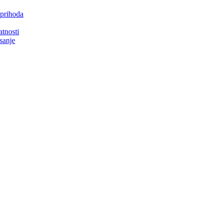
 prihoda
atnosti
isanje