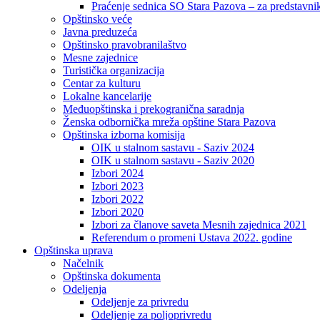
Praćenje sednica SO Stara Pazova – za predstavni
Opštinsko veće
Javna preduzeća
Opštinsko pravobranilaštvo
Mesne zajednice
Turistička organizacija
Centar za kulturu
Lokalne kancelarije
Međuopštinska i prekogranična saradnja
Ženska odbornička mreža opštine Stara Pazova
Opštinska izborna komisija
OIK u stalnom sastavu - Saziv 2024
OIK u stalnom sastavu - Saziv 2020
Izbori 2024
Izbori 2023
Izbori 2022
Izbori 2020
Izbori za članove saveta Mesnih zajednica 2021
Referendum o promeni Ustava 2022. godine
Opštinska uprava
Načelnik
Opštinska dokumenta
Odeljenja
Odeljenje za privredu
Odeljenje za poljoprivredu