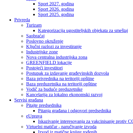
Sport 2027. godina
Sport 2026. godina
Sport 2025. godina
Privreda
Turizam
Kategorizacija ugostiteljskih objekata za smeštaj
Saobraćaj
Poslovno okruženje
Ključni razlozi za investiranje
Industrijske zone
Nova centralna industrijska zona
GREENFIELD lokacije
Postojeći investitori
Postupak za izdavanje građevinskih dozvola
Baza privrednika na teritoriji opštine
Baza preduzetnika na teritoriji opštine
Vodič za buduće preduzetnike
Kancelarija za lokalno ekonomski razvoj
Servisi građana
Pitajte predsednika
Pitanja građana i odgovori predsednika
eUprava
Iskazivanje interesovanja za vakcinisanje protiv
Virtuelni matičar - naručivanje izvoda
Izvod iz matične knjige rođenih