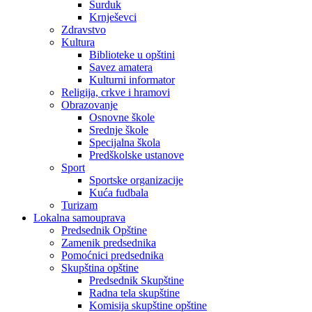
Surduk
Krnješevci
Zdravstvo
Kultura
Biblioteke u opštini
Savez amatera
Kulturni informator
Religija, crkve i hramovi
Obrazovanje
Osnovne škole
Srednje škole
Specijalna škola
Predškolske ustanove
Sport
Sportske organizacije
Kuća fudbala
Turizam
Lokalna samouprava
Predsednik Opštine
Zamenik predsednika
Pomoćnici predsednika
Skupština opštine
Predsednik Skupštine
Radna tela skupštine
Komisija skupštine opštine