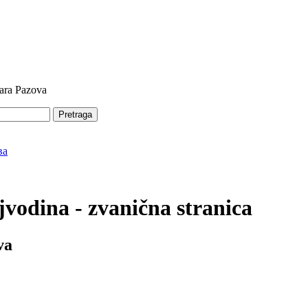
tara Pazova
Pretraga
vodina - zvanična stranica
va