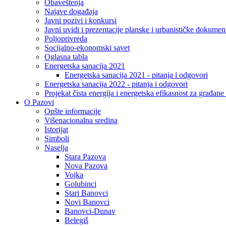
Obaveštenja
Najave događaja
Javni pozivi i konkursi
Javni uvidi i prezentacije planske i urbanističke dokumen
Poljoprivreda
Socijalno-ekonomski savet
Oglasna tabla
Energetska sanacija 2021
Energetska sanacija 2021 - pitanja i odgovori
Energetska sanacija 2022 - pitanja i odgovori
Projekat čista energija i energetska efikasnost za građan
O Pazovi
Opšte informacije
Višenacionalna sredina
Istorijat
Simboli
Naselja
Stara Pazova
Nova Pazova
Vojka
Golubinci
Stari Banovci
Novi Banovci
Banovci-Dunav
Belegiš