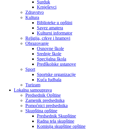
Surduk
Krnješevci
Zdravstvo
Kultura
Biblioteke u opštini
Savez amatera
Kulturni informator
Religija, crkve i hramovi
Obrazovanje
Osnovne škole
Srednje škole
Specijalna škola
Predškolske ustanove
Sport
Sportske organizacije
Kuća fudbala
Turizam
Lokalna samouprava
Predsednik Opštine
Zamenik predsednika
Pomoćnici predsednika
Skupština opštine
Predsednik Skupštine
Radna tela skupštine
Komisija skupštine opštine