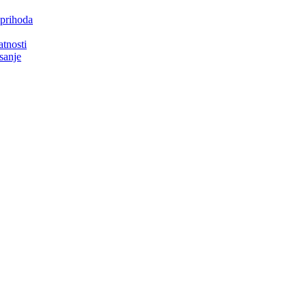
 prihoda
atnosti
isanje