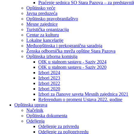
Praćenje sednica SO Stara Pazova – za predstavni
Opštinsko veće
Javna preduzeća
Opštinsko pravobranilaštvo
Mesne zajednice
Turistička organizacija
Centar za kulturu
Lokalne kancelarije
Međuopštinska i prekogranična saradnja
Ženska odbornička mreža opštine Stara Pazova
Opštinska izborna komisija
OIK u stalnom sastavu - Saziv 2024
OIK u stalnom sastavu - Saziv 2020
Izbori 2024
Izbori 2023
Izbori 2022
Izbori 2020
Izbori za članove saveta Mesnih zajednica 2021
Referendum o promeni Ustava 2022. godine
Opštinska uprava
Načelnik
Opštinska dokumenta
Odeljenja
Odeljenje za privredu
Odeljenje za poljoprivredu