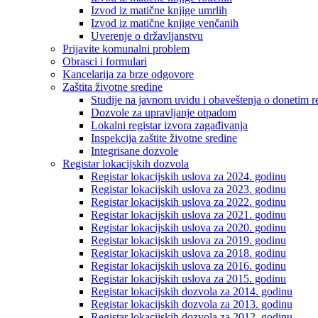
Izvod iz matične knjige umrlih
Izvod iz matične knjige venčanih
Uverenje o državljanstvu
Prijavite komunalni problem
Obrasci i formulari
Kancelarija za brze odgovore
Zaštita životne sredine
Studije na javnom uvidu i obaveštenja o donetim r
Dozvole za upravljanje otpadom
Lokalni registar izvora zagađivanja
Inspekcija zaštite životne sredine
Integrisane dozvole
Registar lokacijskih dozvola
Registar lokacijskih uslova za 2024. godinu
Registar lokacijskih uslova za 2023. godinu
Registar lokacijskih uslova za 2022. godinu
Registar lokacijskih uslova za 2021. godinu
Registar lokacijskih uslova za 2020. godinu
Registar lokacijskih uslova za 2019. godinu
Registar lokacijskih uslova za 2018. godinu
Registar lokacijskih uslova za 2016. godinu
Registar lokacijskih uslova za 2015. godinu
Registar lokacijskih dozvola za 2014. godinu
Registar lokacijskih dozvola za 2013. godinu
Registar lokacijskih dozvola za 2012. godinu