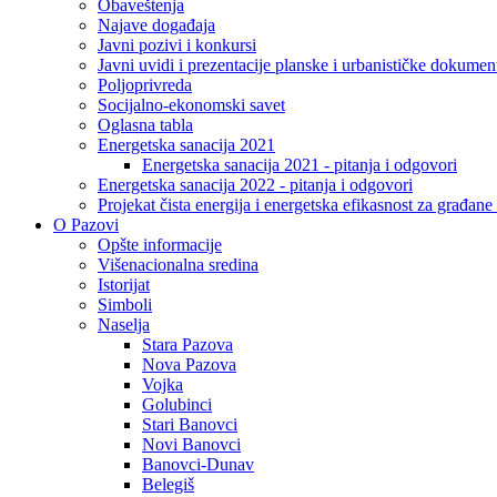
Obaveštenja
Najave događaja
Javni pozivi i konkursi
Javni uvidi i prezentacije planske i urbanističke dokumen
Poljoprivreda
Socijalno-ekonomski savet
Oglasna tabla
Energetska sanacija 2021
Energetska sanacija 2021 - pitanja i odgovori
Energetska sanacija 2022 - pitanja i odgovori
Projekat čista energija i energetska efikasnost za građan
O Pazovi
Opšte informacije
Višenacionalna sredina
Istorijat
Simboli
Naselja
Stara Pazova
Nova Pazova
Vojka
Golubinci
Stari Banovci
Novi Banovci
Banovci-Dunav
Belegiš