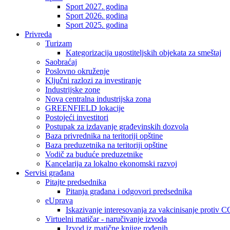
Sport 2027. godina
Sport 2026. godina
Sport 2025. godina
Privreda
Turizam
Kategorizacija ugostiteljskih objekata za smeštaj
Saobraćaj
Poslovno okruženje
Ključni razlozi za investiranje
Industrijske zone
Nova centralna industrijska zona
GREENFIELD lokacije
Postojeći investitori
Postupak za izdavanje građevinskih dozvola
Baza privrednika na teritoriji opštine
Baza preduzetnika na teritoriji opštine
Vodič za buduće preduzetnike
Kancelarija za lokalno ekonomski razvoj
Servisi građana
Pitajte predsednika
Pitanja građana i odgovori predsednika
eUprava
Iskazivanje interesovanja za vakcinisanje protiv
Virtuelni matičar - naručivanje izvoda
Izvod iz matične knjige rođenih