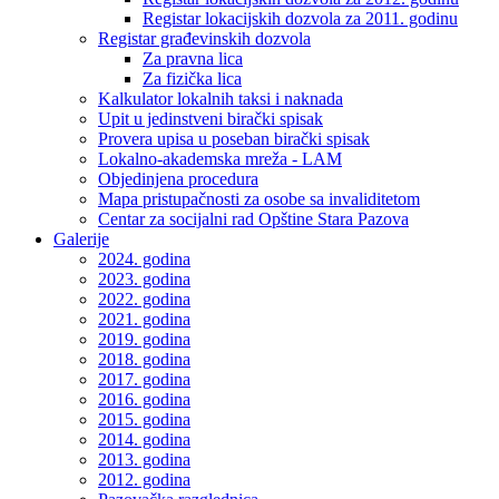
Registar lokacijskih dozvola za 2011. godinu
Registar građevinskih dozvola
Za pravna lica
Za fizička lica
Kalkulator lokalnih taksi i naknada
Upit u jedinstveni birački spisak
Provera upisa u poseban birački spisak
Lokalno-akademska mreža - LAM
Objedinjena procedura
Mapa pristupačnosti za osobe sa invaliditetom
Centar za socijalni rad Opštine Stara Pazova
Galerije
2024. godina
2023. godina
2022. godina
2021. godina
2019. godina
2018. godina
2017. godina
2016. godina
2015. godina
2014. godina
2013. godina
2012. godina