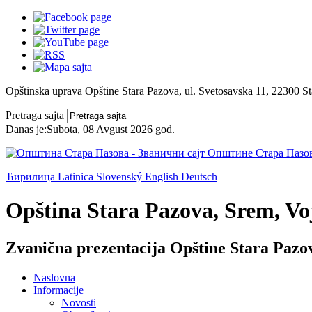
Opštinska uprava Opštine Stara Pazova, ul. Svetosavska 11, 22300 S
Pretraga sajta
Danas je:
Subota, 08 Avgust 2026
god.
Ћирилица
Latinica
Slovenský
English
Deutsch
Opština Stara Pazova, Srem, Voj
Zvanična prezentacija Opštine Stara Pazo
Naslovna
Informacije
Novosti