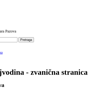
tara Pazova
Pretraga
vodina - zvanična stranica
va