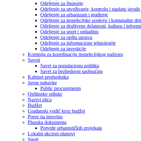
Odeljenje za finansije
Odeljenje za utvrđivanje, kontrolu i naplatu javnih
Odeljenje za urbanizam i građenje
Odeljenje za inspekcijske poslove i komunalne del
Odeljenje za društvene delatnosti, kulturu i inform
Odeljenje za sport i omladinu
Odeljenje za opštu upravu
Odeljenje za informacione tehnologije
Odeljenje za investicije
Komisija za koordinaciju inspekcijskog nadzora
Saveti
Savet za populacionu politiku
Savet za bezbednost saobraćaja
Kabinet predsednika
Javne nabavke
Public procurements
Opštinske odluke
Nazivi ulica
Budžet
Građanski vodič kroz budžet
Porez na imovinu
Planska dokumenta
Potvrde urbanističkih projekata
Lokalni akcioni planovi
Sport