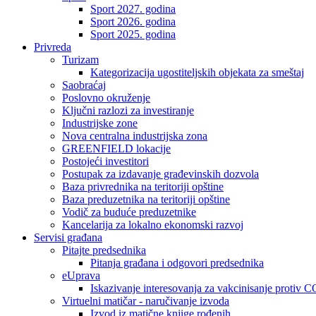
Sport 2027. godina
Sport 2026. godina
Sport 2025. godina
Privreda
Turizam
Kategorizacija ugostiteljskih objekata za smeštaj
Saobraćaj
Poslovno okruženje
Ključni razlozi za investiranje
Industrijske zone
Nova centralna industrijska zona
GREENFIELD lokacije
Postojeći investitori
Postupak za izdavanje građevinskih dozvola
Baza privrednika na teritoriji opštine
Baza preduzetnika na teritoriji opštine
Vodič za buduće preduzetnike
Kancelarija za lokalno ekonomski razvoj
Servisi građana
Pitajte predsednika
Pitanja građana i odgovori predsednika
eUprava
Iskazivanje interesovanja za vakcinisanje protiv
Virtuelni matičar - naručivanje izvoda
Izvod iz matične knjige rođenih