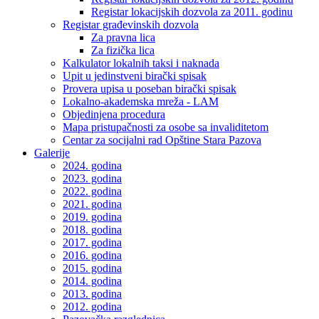
Registar lokacijskih dozvola za 2011. godinu
Registar građevinskih dozvola
Za pravna lica
Za fizička lica
Kalkulator lokalnih taksi i naknada
Upit u jedinstveni birački spisak
Provera upisa u poseban birački spisak
Lokalno-akademska mreža - LAM
Objedinjena procedura
Mapa pristupačnosti za osobe sa invaliditetom
Centar za socijalni rad Opštine Stara Pazova
Galerije
2024. godina
2023. godina
2022. godina
2021. godina
2019. godina
2018. godina
2017. godina
2016. godina
2015. godina
2014. godina
2013. godina
2012. godina