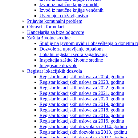
Izvod iz matične knjige umrlih
Izvod iz matične knjige venčanih
Uverenje o državljanstvu
Prijavite komunalni problem
Obrasci i formulari
Kancelarija za brze odgovore
Zaštita životne sredine
Studije na javnom uvidu i obaveštenja o donetim r
Dozvole za upravljanje otpadom
Lokalni registar izvora zagađivanja
Inspekcija zaštite životne sredine
Integrisane dozvole
Registar lokacijskih dozvola
Registar lokacijskih uslova za 2024. godinu
Registar lokacijskih uslova za 2023. godinu
Registar lokacijskih uslova za 2022. godinu
Registar lokacijskih uslova za 2021. godinu
Registar lokacijskih uslova za 2020. godinu
Registar lokacijskih uslova za 2019. godinu
Registar lokacijskih uslova za 2018. godinu
Registar lokacijskih uslova za 2016. godinu
Registar lokacijskih uslova za 2015. godinu
Registar lokacijskih dozvola za 2014. godinu
Registar lokacijskih dozvola za 2013. godinu
Registar lokacijskih dozvola za 2012. godinu