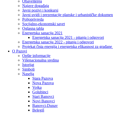
Obaveštenja
Najave događaja
Javni pozivi i konkursi
Javni uvidi i prezentacije planske i urbanističke dokumen
Poljoprivreda
Socijalno-ekonomski savet
Oglasna tabla
Energetska sanacija 2021
Energetska sanacija 2021 - pitanja i odgovori
Energetska sanacija 2022 - pitanja i odgovori
Projekat čista energija i energetska efikasnost za građan
O Pazovi
Opšte informacije
Višenacionalna sredina
Istorijat
Simboli
Naselja
Stara Pazova
Nova Pazova
Vojka
Golubinci
Stari Banovci
Novi Banovci
Banovci-Dunav
Belegiš