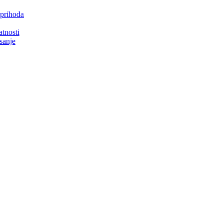
 prihoda
atnosti
isanje