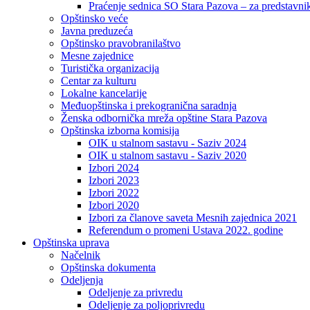
Praćenje sednica SO Stara Pazova – za predstavni
Opštinsko veće
Javna preduzeća
Opštinsko pravobranilaštvo
Mesne zajednice
Turistička organizacija
Centar za kulturu
Lokalne kancelarije
Međuopštinska i prekogranična saradnja
Ženska odbornička mreža opštine Stara Pazova
Opštinska izborna komisija
OIK u stalnom sastavu - Saziv 2024
OIK u stalnom sastavu - Saziv 2020
Izbori 2024
Izbori 2023
Izbori 2022
Izbori 2020
Izbori za članove saveta Mesnih zajednica 2021
Referendum o promeni Ustava 2022. godine
Opštinska uprava
Načelnik
Opštinska dokumenta
Odeljenja
Odeljenje za privredu
Odeljenje za poljoprivredu