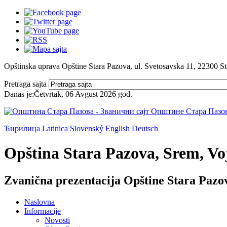
Opštinska uprava Opštine Stara Pazova, ul. Svetosavska 11, 22300 S
Pretraga sajta
Danas je:
Četvrtak, 06 Avgust 2026
god.
Ћирилица
Latinica
Slovenský
English
Deutsch
Opština Stara Pazova, Srem, Voj
Zvanična prezentacija Opštine Stara Pazo
Naslovna
Informacije
Novosti