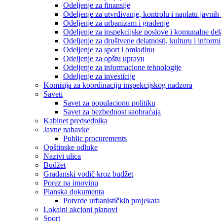
Odeljenje za finansije
Odeljenje za utvrđivanje, kontrolu i naplatu javnih
Odeljenje za urbanizam i građenje
Odeljenje za inspekcijske poslove i komunalne del
Odeljenje za društvene delatnosti, kulturu i inform
Odeljenje za sport i omladinu
Odeljenje za opštu upravu
Odeljenje za informacione tehnologije
Odeljenje za investicije
Komisija za koordinaciju inspekcijskog nadzora
Saveti
Savet za populacionu politiku
Savet za bezbednost saobraćaja
Kabinet predsednika
Javne nabavke
Public procurements
Opštinske odluke
Nazivi ulica
Budžet
Građanski vodič kroz budžet
Porez na imovinu
Planska dokumenta
Potvrde urbanističkih projekata
Lokalni akcioni planovi
Sport