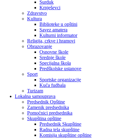
Surduk
Krnješevci
Zdravstvo
Kultura
Biblioteke u opštini
Savez amatera
Kulturni informator
Religija, crkve i hramovi
Obrazovanje
Osnovne škole
Srednje škole
Specijalna škola
Predškolske ustanove
Sport
Sportske organizacije
Kuća fudbala
Turizam
Lokalna samouprava
Predsednik Opštine
Zamenik predsednika
Pomoćnici predsednika
Skupština opštine
Predsednik Skupštine
Radna tela skupštine
Komisija skupštine opštine