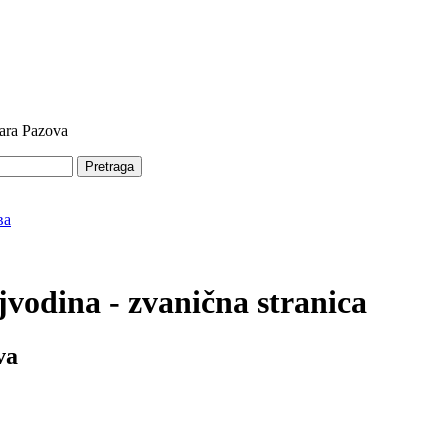
tara Pazova
Pretraga
vodina - zvanična stranica
va