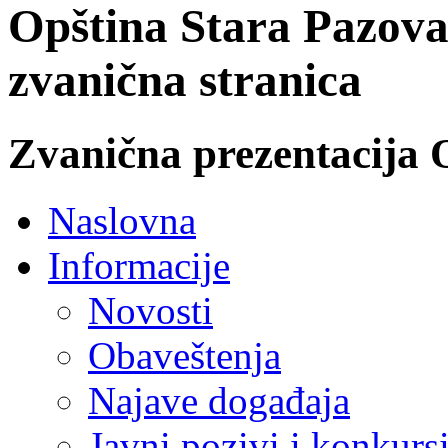
Opština Stara Pazova
zvanična stranica
Zvanična prezentacija 
Naslovna
Informacije
Novosti
Obaveštenja
Najave događaja
Javni pozivi i konkurs