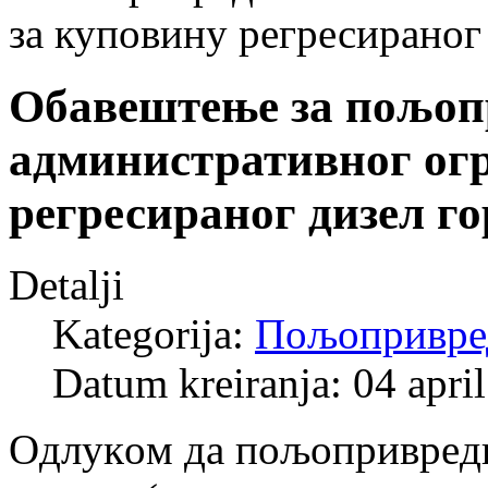
за куповину регресираног
Обавештење за пољоп
административног ог
регресираног дизел г
Detalji
Kategorija:
Пољопривре
Datum kreiranja: 04 apri
Oдлукoм дa пoљoприврeдн