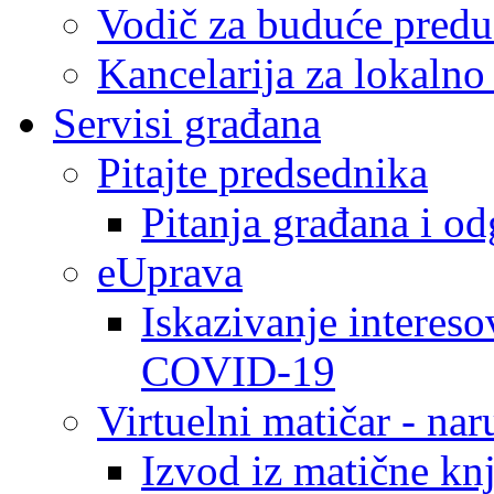
Vodič za buduće predu
Kancelarija za lokaln
Servisi građana
Pitajte predsednika
Pitanja građana i o
eUprava
Iskazivanje intereso
COVID-19
Virtuelni matičar - na
Izvod iz matične kn