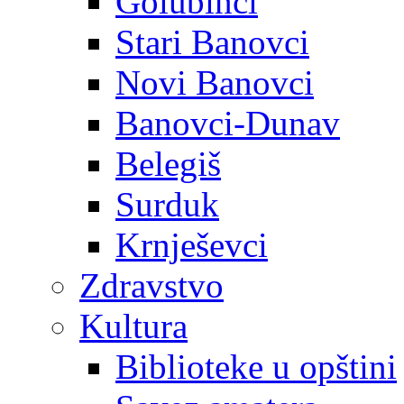
Golubinci
Stari Banovci
Novi Banovci
Banovci-Dunav
Belegiš
Surduk
Krnješevci
Zdravstvo
Kultura
Biblioteke u opštini