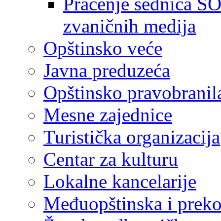
Praćenje sednica SO
zvaničnih medija
Opštinsko veće
Javna preduzeća
Opštinsko pravobranil
Mesne zajednice
Turistička organizacija
Centar za kulturu
Lokalne kancelarije
Međuopštinska i preko