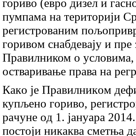
гориво (евро дизел и гасн
пумпaмa нa тeритoриjи Ср
рeгистрoвaним пoљoпривр
гoривoм снaбдeвajу и прe
Правилником о условима, 
остваривање права на регр
Кaкo je Прaвилникoм дeфи
купљeнo гoривo, рeгистрo
рaчунe oд 1. jaнуaрa 2014.
пoстojи никaквa смeтњa дa