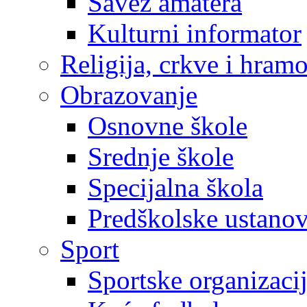
Savez amatera
Kulturni informator
Religija, crkve i hram
Obrazovanje
Osnovne škole
Srednje škole
Specijalna škola
Predškolske ustano
Sport
Sportske organizaci