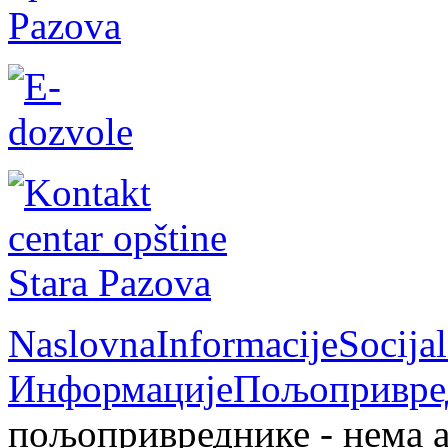
Naslovna
Informacije
Socija
Информације
Пољопривре
пољопривреднике - нема 