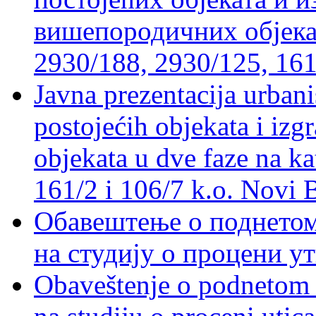
вишепородичних објеката
2930/188, 2930/125, 161
Javna prezentacija urbani
postojećih objekata i izg
objekata u dve faze na ka
161/2 i 106/7 k.o. Novi 
Обавештење о поднетом 
на студију о процени у
Obaveštenje o podnetom z