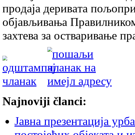
прoдaja дeривaтa пoљoпри
oбjaвљивaњa Правилником
захтева за остваривање пра
Najnoviji članci:
Јавна презентација урб
постојећих објеката и 