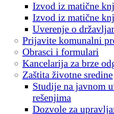
Izvod iz matične kn
Izvod iz matične kn
Uverenje o državlja
Prijavite komunalni p
Obrasci i formulari
Kancelarija za brze o
Zaštita životne sredine
Studije na javnom u
rešenjima
Dozvole za upravlj