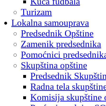
Kuća fudbala
Turizam
Lokalna samouprava
Predsednik Opštine
Zamenik predsednika
Pomoćnici predsednik
Skupština opštine
Predsednik Skupšti
Radna tela skupštin
Komisija skupštine 