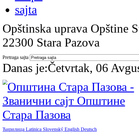
Opštinska uprava Opštine St
22300 Stara Pazova
Pretraga sajta
Danas je:
Četvrtak, 06 Avgu
Ћирилица
Latinica
Slovenský
English
Deutsch