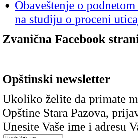
Obaveštenje o podnetom z
na studiju o proceni utic
Zvanična Facebook strani
Opštinski newsletter
Ukoliko želite da primate m
Opštine Stara Pazova, prija
Unesite Vaše ime i adresu V