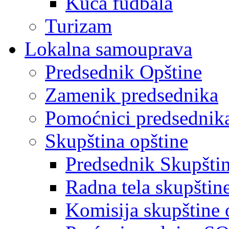
Kuća fudbala
Turizam
Lokalna samouprava
Predsednik Opštine
Zamenik predsednika
Pomoćnici predsednik
Skupština opštine
Predsednik Skupšti
Radna tela skupštin
Komisija skupštine 