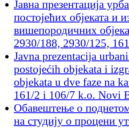
Јавна презентација урб
постојећих објеката и 
вишепородичних објеката
2930/188, 2930/125, 161
Javna prezentacija urbani
postojećih objekata i izg
objekata u dve faze na ka
161/2 i 106/7 k.o. Novi 
Обавештење о поднетом 
на студију о процени у