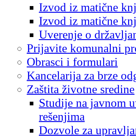
Izvod iz matične kn
Izvod iz matične kn
Uverenje o državlja
Prijavite komunalni p
Obrasci i formulari
Kancelarija za brze o
Zaštita životne sredine
Studije na javnom u
rešenjima
Dozvole za upravlj