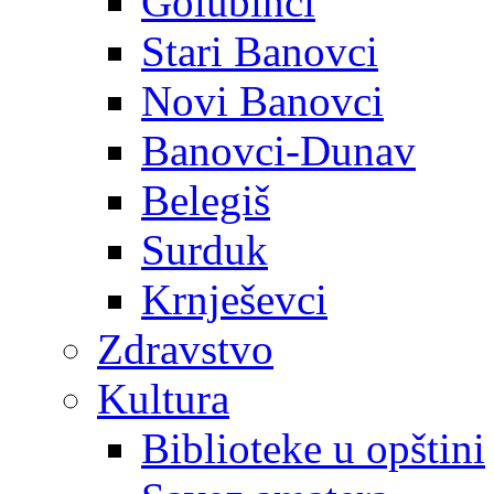
Golubinci
Stari Banovci
Novi Banovci
Banovci-Dunav
Belegiš
Surduk
Krnješevci
Zdravstvo
Kultura
Biblioteke u opštini