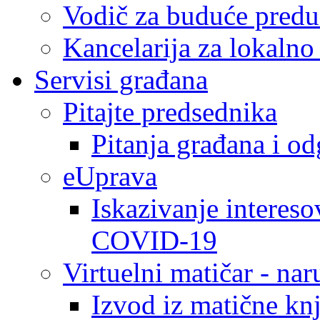
Vodič za buduće predu
Kancelarija za lokaln
Servisi građana
Pitajte predsednika
Pitanja građana i o
eUprava
Iskazivanje intereso
COVID-19
Virtuelni matičar - na
Izvod iz matične kn