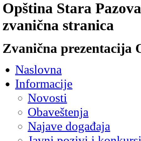
Opština Stara Pazova
zvanična stranica
Zvanična prezentacija 
Naslovna
Informacije
Novosti
Obaveštenja
Najave događaja
Javni pozivi i konkurs