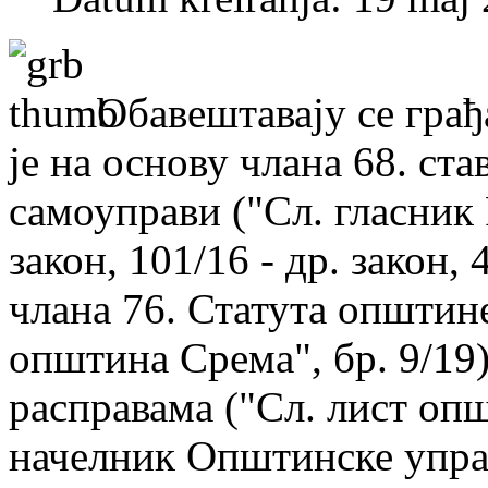
Обавештавају се гра
је на основу члана 68. ста
самоуправи ("Сл. гласник Р
закон, 101/16 - др. закон, 
члана 76. Статута општине
општина Срема", бр. 9/19)
расправама ("Сл. лист опш
начелник Општинске упра