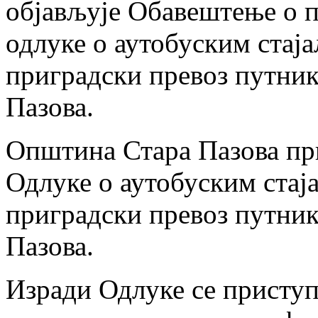
објављује Обавештење о п
одлуке о аутобуским стај
приградски превоз путник
Пазова.
Општина Стара Пазова при
Одлуке о аутобуским стај
приградски превоз путник
Пазова.
Изради Одлуке се приступ