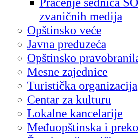
Praćenje sednica SO
zvaničnih medija
Opštinsko veće
Javna preduzeća
Opštinsko pravobranil
Mesne zajednice
Turistička organizacija
Centar za kulturu
Lokalne kancelarije
Međuopštinska i preko