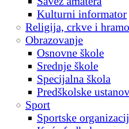
Savez amatera
Kulturni informator
Religija, crkve i hram
Obrazovanje
Osnovne škole
Srednje škole
Specijalna škola
Predškolske ustano
Sport
Sportske organizaci