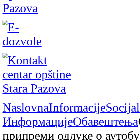
Naslovna
Informacije
Socija
Информације
Обавештења
припреми одлуке о аутобу