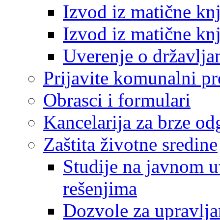
Izvod iz matične kn
Izvod iz matične kn
Uverenje o državlja
Prijavite komunalni p
Obrasci i formulari
Kancelarija za brze o
Zaštita životne sredine
Studije na javnom u
rešenjima
Dozvole za upravlj