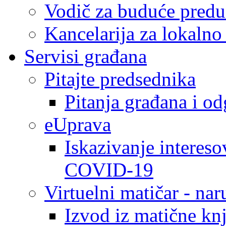
Vodič za buduće predu
Kancelarija za lokaln
Servisi građana
Pitajte predsednika
Pitanja građana i o
eUprava
Iskazivanje intereso
COVID-19
Virtuelni matičar - na
Izvod iz matične kn