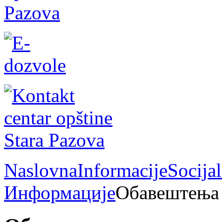
Naslovna
Informacije
Socija
Информације
Обавештења