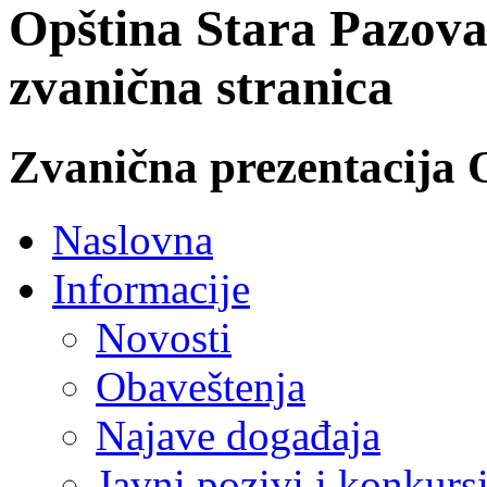
Opština Stara Pazova
zvanična stranica
Zvanična prezentacija 
Naslovna
Informacije
Novosti
Obaveštenja
Najave događaja
Javni pozivi i konkurs