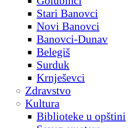
Golubinci
Stari Banovci
Novi Banovci
Banovci-Dunav
Belegiš
Surduk
Krnješevci
Zdravstvo
Kultura
Biblioteke u opštini