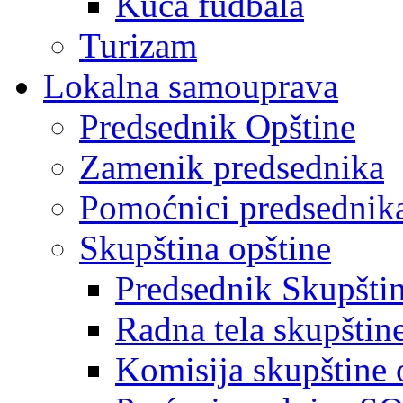
Kuća fudbala
Turizam
Lokalna samouprava
Predsednik Opštine
Zamenik predsednika
Pomoćnici predsednik
Skupština opštine
Predsednik Skupšti
Radna tela skupštin
Komisija skupštine 