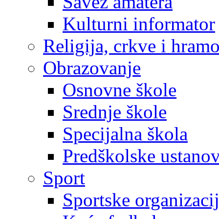
Savez amatera
Kulturni informator
Religija, crkve i hram
Obrazovanje
Osnovne škole
Srednje škole
Specijalna škola
Predškolske ustano
Sport
Sportske organizaci