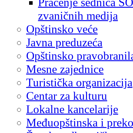
Praćenje sednica SO
zvaničnih medija
Opštinsko veće
Javna preduzeća
Opštinsko pravobranil
Mesne zajednice
Turistička organizacija
Centar za kulturu
Lokalne kancelarije
Međuopštinska i preko