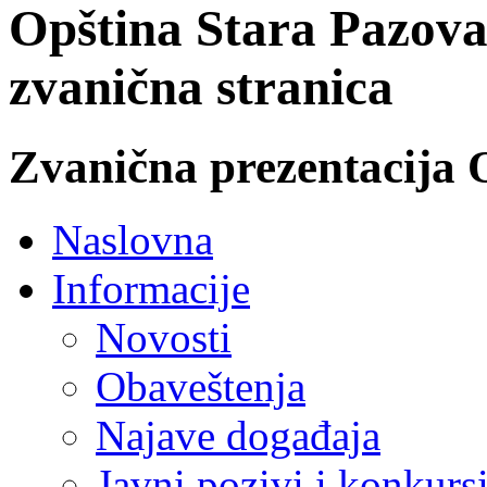
Opština Stara Pazova
zvanična stranica
Zvanična prezentacija 
Naslovna
Informacije
Novosti
Obaveštenja
Najave događaja
Javni pozivi i konkurs