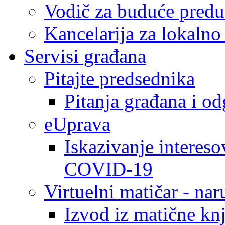
Vodič za buduće predu
Kancelarija za lokaln
Servisi građana
Pitajte predsednika
Pitanja građana i o
eUprava
Iskazivanje intereso
COVID-19
Virtuelni matičar - na
Izvod iz matične kn