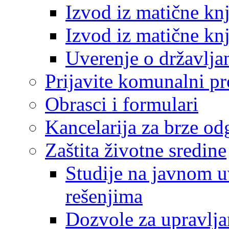
Izvod iz matične kn
Izvod iz matične kn
Uverenje o državlja
Prijavite komunalni p
Obrasci i formulari
Kancelarija za brze o
Zaštita životne sredine
Studije na javnom u
rešenjima
Dozvole za upravlj