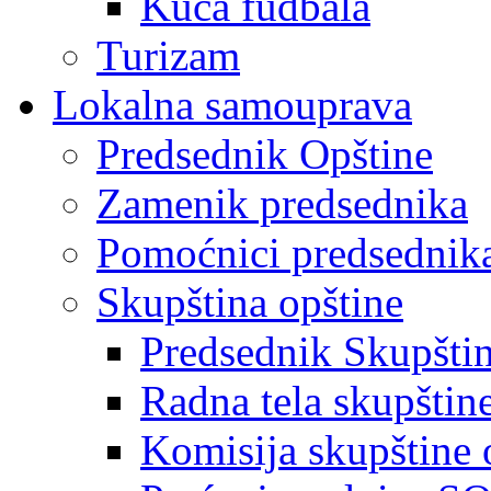
Kuća fudbala
Turizam
Lokalna samouprava
Predsednik Opštine
Zamenik predsednika
Pomoćnici predsednik
Skupština opštine
Predsednik Skupšti
Radna tela skupštin
Komisija skupštine 