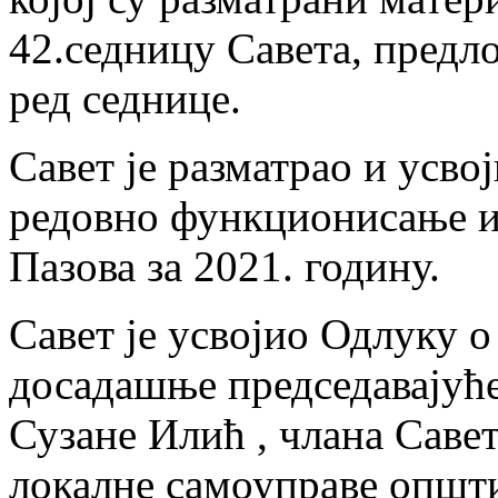
42.седницу Савета, предл
ред седнице.
Савет је разматрао и усво
редовно функционисање и
Пазова за 2021. годину.
Савет је усвојио Одлуку 
досадашње председавајуће
Сузане Илић , члана Саве
локалне самоуправе општ