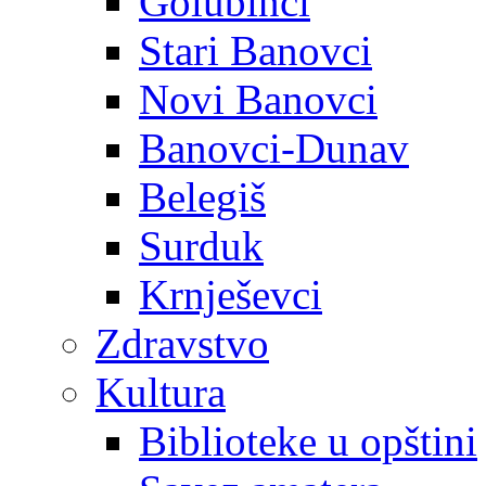
Golubinci
Stari Banovci
Novi Banovci
Banovci-Dunav
Belegiš
Surduk
Krnješevci
Zdravstvo
Kultura
Biblioteke u opštini