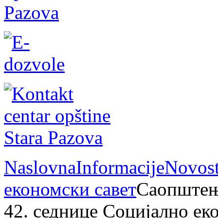
Naslovna
Informacije
Novost
економски савет
Саопштење
42. седнице Социјално ек