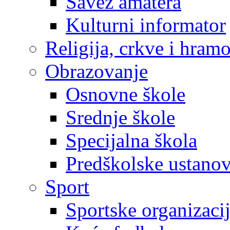
Savez amatera
Kulturni informator
Religija, crkve i hram
Obrazovanje
Osnovne škole
Srednje škole
Specijalna škola
Predškolske ustano
Sport
Sportske organizaci