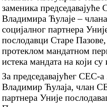
заменика председавајуће 
Владимира Ћулаје – члана
социјалног партнера Униј
послодавци Старе Пазове,
протеклом мандатном пери
истека мандата на који су
За председавајућег СЕС-а 
Владимир Ћулаја, члан СЕ
партнера Уније послодава