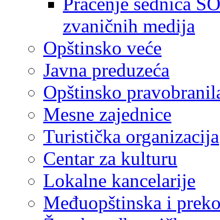
Praćenje sednica SO
zvaničnih medija
Opštinsko veće
Javna preduzeća
Opštinsko pravobranil
Mesne zajednice
Turistička organizacija
Centar za kulturu
Lokalne kancelarije
Međuopštinska i preko