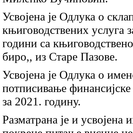
Усвојена је Одлука о скл
књиговодствених услуга з
години са књиговодствен
биро,, из Старе Пазове.
Усвојена је Одлука о име
потписивање финансијске 
за 2021. годину.
Разматрана је и усвојена и
покрене питање висине це