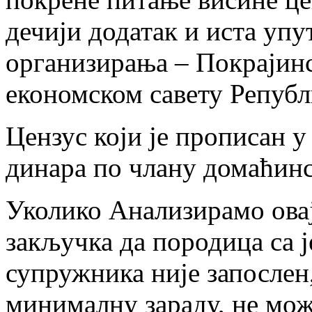
дечији додатак и иста уп
организирања – Покрајин
економском савету Републ
Цензус који је прописан у
динара по члану домаћинс
Уколико Анализирамо овај
закључка да породица са ј
супружника није запослен
минималну зараду, не мож