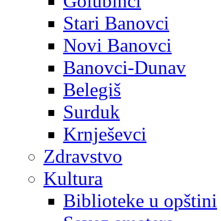
Golubinci
Stari Banovci
Novi Banovci
Banovci-Dunav
Belegiš
Surduk
Krnješevci
Zdravstvo
Kultura
Biblioteke u opštini