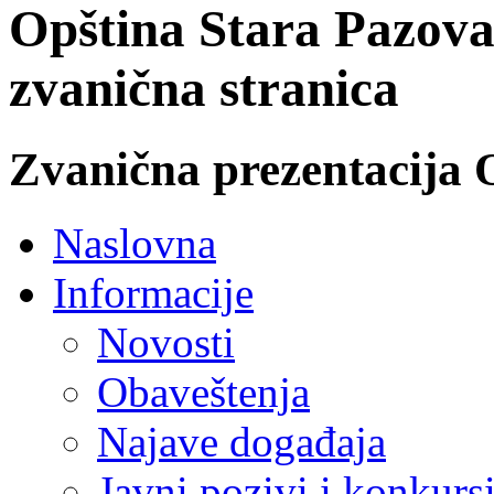
Opština Stara Pazova
zvanična stranica
Zvanična prezentacija 
Naslovna
Informacije
Novosti
Obaveštenja
Najave događaja
Javni pozivi i konkurs