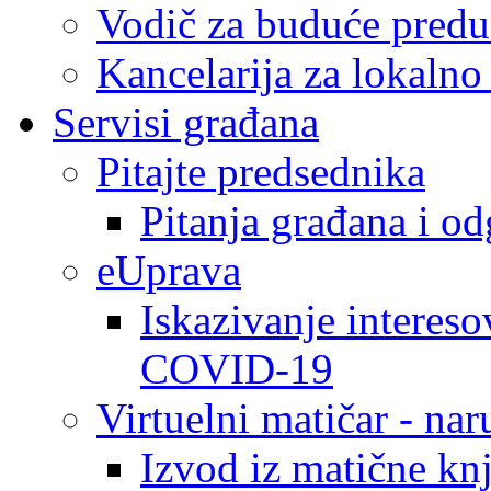
Vodič za buduće predu
Kancelarija za lokaln
Servisi građana
Pitajte predsednika
Pitanja građana i o
eUprava
Iskazivanje intereso
COVID-19
Virtuelni matičar - na
Izvod iz matične kn