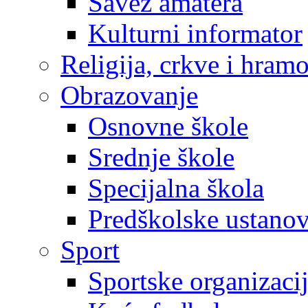
Savez amatera
Kulturni informator
Religija, crkve i hram
Obrazovanje
Osnovne škole
Srednje škole
Specijalna škola
Predškolske ustano
Sport
Sportske organizaci