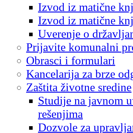
Izvod iz matične kn
Izvod iz matične kn
Uverenje o državlja
Prijavite komunalni p
Obrasci i formulari
Kancelarija za brze o
Zaštita životne sredine
Studije na javnom u
rešenjima
Dozvole za upravlj