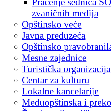
Praćenje sednica SO
zvaničnih medija
Opštinsko veće
Javna preduzeća
Opštinsko pravobranil
Mesne zajednice
Turistička organizacija
Centar za kulturu
Lokalne kancelarije
Međuopštinska i preko