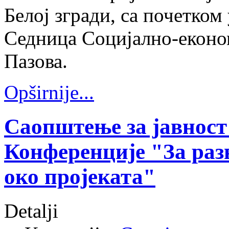
Белој згради, са почетком
Седница Социјално-еконо
Пазова.
Opširnije...
Саопштење за јавност
Конференције "За раз
око пројеката"
Detalji