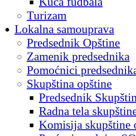
Kuća fudbala
Turizam
Lokalna samouprava
Predsednik Opštine
Zamenik predsednika
Pomoćnici predsednik
Skupština opštine
Predsednik Skupšti
Radna tela skupštin
Komisija skupštine 