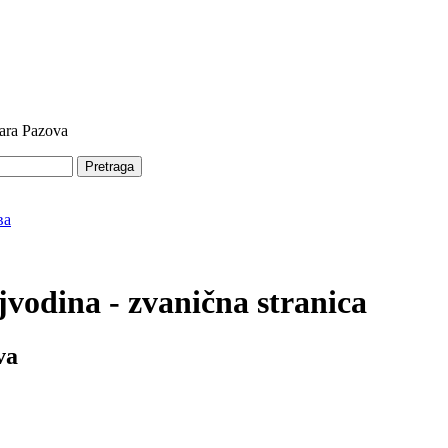
tara Pazova
Pretraga
vodina - zvanična stranica
va