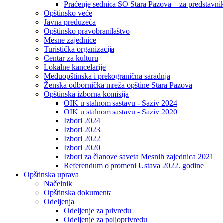
Praćenje sednica SO Stara Pazova – za predstavni
Opštinsko veće
Javna preduzeća
Opštinsko pravobranilaštvo
Mesne zajednice
Turistička organizacija
Centar za kulturu
Lokalne kancelarije
Međuopštinska i prekogranična saradnja
Ženska odbornička mreža opštine Stara Pazova
Opštinska izborna komisija
OIK u stalnom sastavu - Saziv 2024
OIK u stalnom sastavu - Saziv 2020
Izbori 2024
Izbori 2023
Izbori 2022
Izbori 2020
Izbori za članove saveta Mesnih zajednica 2021
Referendum o promeni Ustava 2022. godine
Opštinska uprava
Načelnik
Opštinska dokumenta
Odeljenja
Odeljenje za privredu
Odeljenje za poljoprivredu