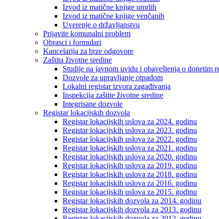
Izvod iz matične knjige umrlih
Izvod iz matične knjige venčanih
Uverenje o državljanstvu
Prijavite komunalni problem
Obrasci i formulari
Kancelarija za brze odgovore
Zaštita životne sredine
Studije na javnom uvidu i obaveštenja o donetim r
Dozvole za upravljanje otpadom
Lokalni registar izvora zagađivanja
Inspekcija zaštite životne sredine
Integrisane dozvole
Registar lokacijskih dozvola
Registar lokacijskih uslova za 2024. godinu
Registar lokacijskih uslova za 2023. godinu
Registar lokacijskih uslova za 2022. godinu
Registar lokacijskih uslova za 2021. godinu
Registar lokacijskih uslova za 2020. godinu
Registar lokacijskih uslova za 2019. godinu
Registar lokacijskih uslova za 2018. godinu
Registar lokacijskih uslova za 2016. godinu
Registar lokacijskih uslova za 2015. godinu
Registar lokacijskih dozvola za 2014. godinu
Registar lokacijskih dozvola za 2013. godinu
Registar lokacijskih dozvola za 2012. godinu