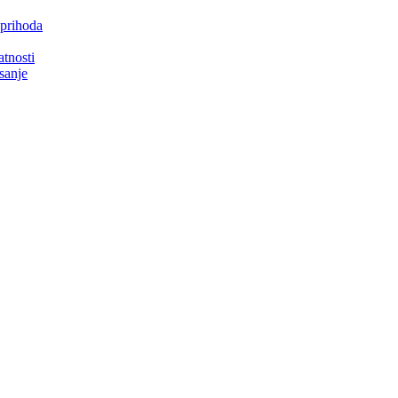
 prihoda
atnosti
isanje