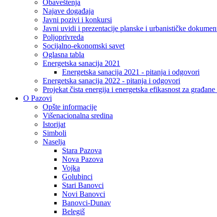
Obaveštenja
Najave događaja
Javni pozivi i konkursi
Javni uvidi i prezentacije planske i urbanističke dokumen
Poljoprivreda
Socijalno-ekonomski savet
Oglasna tabla
Energetska sanacija 2021
Energetska sanacija 2021 - pitanja i odgovori
Energetska sanacija 2022 - pitanja i odgovori
Projekat čista energija i energetska efikasnost za građan
O Pazovi
Opšte informacije
Višenacionalna sredina
Istorijat
Simboli
Naselja
Stara Pazova
Nova Pazova
Vojka
Golubinci
Stari Banovci
Novi Banovci
Banovci-Dunav
Belegiš