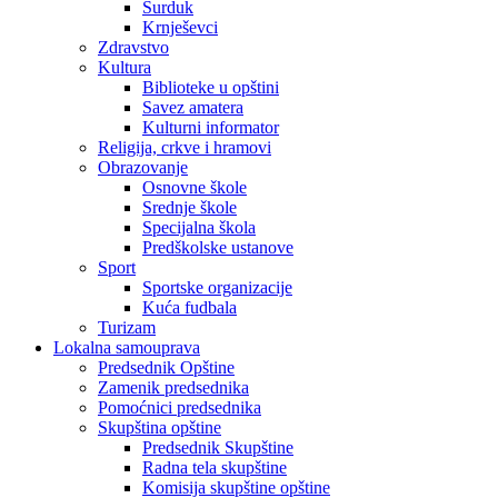
Surduk
Krnješevci
Zdravstvo
Kultura
Biblioteke u opštini
Savez amatera
Kulturni informator
Religija, crkve i hramovi
Obrazovanje
Osnovne škole
Srednje škole
Specijalna škola
Predškolske ustanove
Sport
Sportske organizacije
Kuća fudbala
Turizam
Lokalna samouprava
Predsednik Opštine
Zamenik predsednika
Pomoćnici predsednika
Skupština opštine
Predsednik Skupštine
Radna tela skupštine
Komisija skupštine opštine