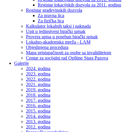
Registar lokacijskih dozvola za 2011. godinu
Registar građevinskih dozvola
Za pravna lica
Za fizička lica
Kalkulator lokalnih taksi i naknada
Upit u jedinstveni birački spisak
Provera upisa u poseban birački spisak
Lokalno-akademska mreža - LAM
Objedinjena procedura
Mapa pristupačnosti za osobe sa invaliditetom
Centar za socijalni rad Opštine Stara Pazova
Galerije
2024. godina
2023. godina
2022. godina
2021. godina
2019. godina
2018. godina
2017. godina
2016. godina
2015. godina
2014. godina
2013. godina
2012. godina