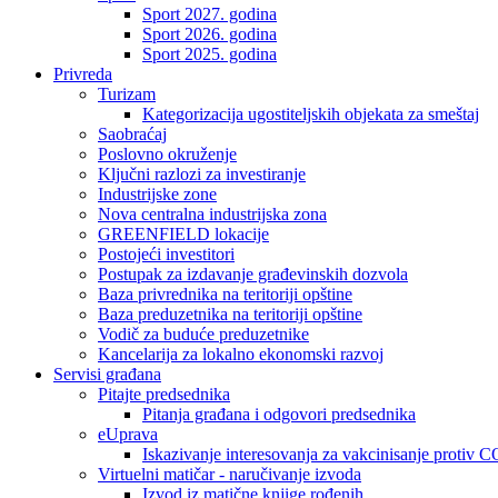
Sport 2027. godina
Sport 2026. godina
Sport 2025. godina
Privreda
Turizam
Kategorizacija ugostiteljskih objekata za smeštaj
Saobraćaj
Poslovno okruženje
Ključni razlozi za investiranje
Industrijske zone
Nova centralna industrijska zona
GREENFIELD lokacije
Postojeći investitori
Postupak za izdavanje građevinskih dozvola
Baza privrednika na teritoriji opštine
Baza preduzetnika na teritoriji opštine
Vodič za buduće preduzetnike
Kancelarija za lokalno ekonomski razvoj
Servisi građana
Pitajte predsednika
Pitanja građana i odgovori predsednika
eUprava
Iskazivanje interesovanja za vakcinisanje protiv
Virtuelni matičar - naručivanje izvoda
Izvod iz matične knjige rođenih