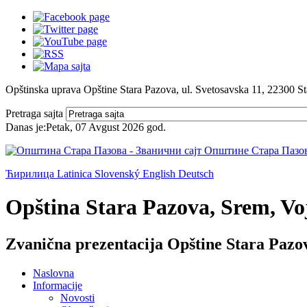
Opštinska uprava Opštine Stara Pazova, ul. Svetosavska 11, 22300 S
Pretraga sajta
Danas je:
Petak, 07 Avgust 2026
god.
Ћирилица
Latinica
Slovenský
English
Deutsch
Opština Stara Pazova, Srem, Voj
Zvanična prezentacija Opštine Stara Pazo
Naslovna
Informacije
Novosti