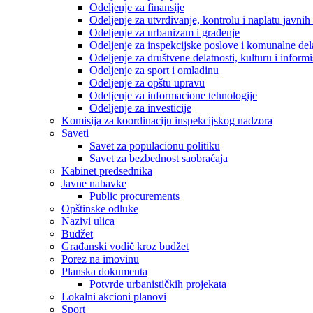
Odeljenje za finansije
Odeljenje za utvrđivanje, kontrolu i naplatu javnih
Odeljenje za urbanizam i građenje
Odeljenje za inspekcijske poslove i komunalne del
Odeljenje za društvene delatnosti, kulturu i inform
Odeljenje za sport i omladinu
Odeljenje za opštu upravu
Odeljenje za informacione tehnologije
Odeljenje za investicije
Komisija za koordinaciju inspekcijskog nadzora
Saveti
Savet za populacionu politiku
Savet za bezbednost saobraćaja
Kabinet predsednika
Javne nabavke
Public procurements
Opštinske odluke
Nazivi ulica
Budžet
Građanski vodič kroz budžet
Porez na imovinu
Planska dokumenta
Potvrde urbanističkih projekata
Lokalni akcioni planovi
Sport