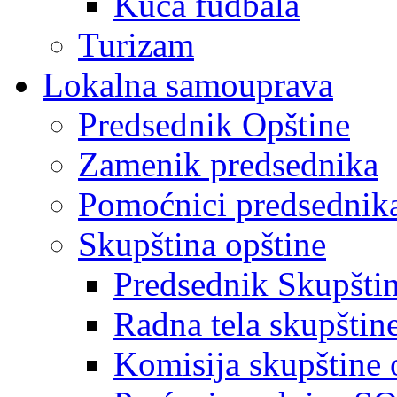
Kuća fudbala
Turizam
Lokalna samouprava
Predsednik Opštine
Zamenik predsednika
Pomoćnici predsednik
Skupština opštine
Predsednik Skupšti
Radna tela skupštin
Komisija skupštine 