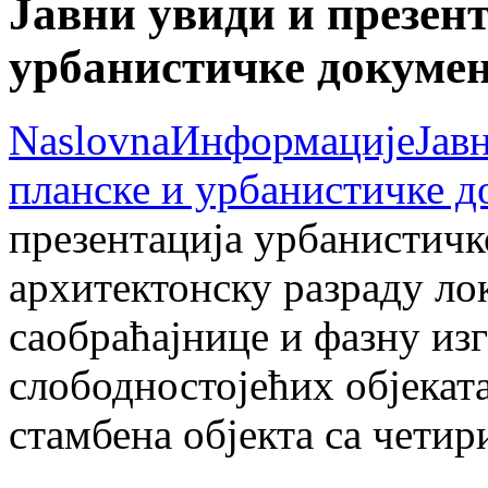
Јавни увиди и презент
урбанистичке докумен
Naslovna
Информације
Јав
планске и урбанистичке д
презентација урбанистичк
архитектонску разраду ло
саобраћајнице и фазну из
слободностојећих објекат
стамбена објекта са четир