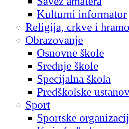
Savez amatera
Kulturni informator
Religija, crkve i hram
Obrazovanje
Osnovne škole
Srednje škole
Specijalna škola
Predškolske ustano
Sport
Sportske organizaci