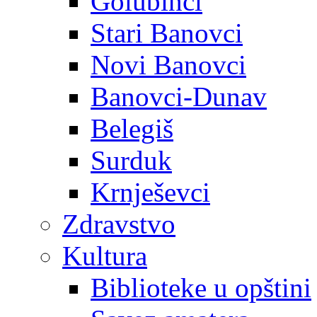
Golubinci
Stari Banovci
Novi Banovci
Banovci-Dunav
Belegiš
Surduk
Krnješevci
Zdravstvo
Kultura
Biblioteke u opštini