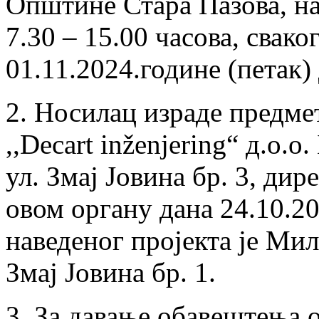
Oпштине Стара Пазова, на 
7.30 – 15.00 часова, свако
01.11.2024.године (петак) 
2. Носилац израде предме
,,Decart inženjering“ д.о.о
ул. Змај Јовина бр. 3, ди
овом органу дана 24.10.20
наведеног пројекта је Мил
Змај Јовина бр. 1.
3. За давање обавештења о