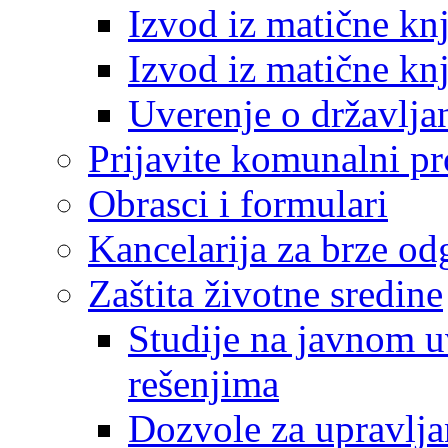
Izvod iz matične kn
Izvod iz matične kn
Uverenje o državlja
Prijavite komunalni p
Obrasci i formulari
Kancelarija za brze o
Zaštita životne sredine
Studije na javnom u
rešenjima
Dozvole za upravlj