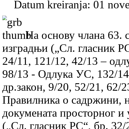
Datum kreiranja: 01 nov
На основу члана 63. 
изградњи („Сл. гласник РС“
24/11, 121/12, 42/13 – од
98/13 - Одлука УС, 132/14,
др.закон, 9/20, 52/21, 62/2
Правилника о садржини, н
докумената просторног и
(„Сл. гласник РС“, бр. 32