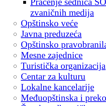
Praćenje sednica SO
zvaničnih medija
Opštinsko veće
Javna preduzeća
Opštinsko pravobranil
Mesne zajednice
Turistička organizacija
Centar za kulturu
Lokalne kancelarije
Međuopštinska i preko