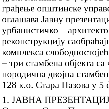
грађење општинске управ
оглашава Јавну презентаци
урбанистичко – архитекто
реконструкцију саобраћај
комплекса слободностојећ
– три стамбена објекта са
породична двојна стамбена
128 к.о. Стара Пазова у 5 
1. ЈАВНА ПРЕЗЕНТАЦИЈА 