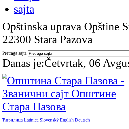
Opštinska uprava Opštine St
22300 Stara Pazova
Pretraga sajta
Danas je:
Četvrtak, 06 Avgu
Ћирилица
Latinica
Slovenský
English
Deutsch