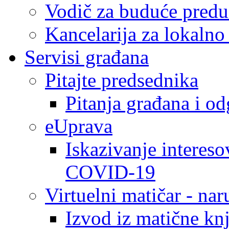
Vodič za buduće predu
Kancelarija za lokaln
Servisi građana
Pitajte predsednika
Pitanja građana i o
eUprava
Iskazivanje intereso
COVID-19
Virtuelni matičar - na
Izvod iz matične kn