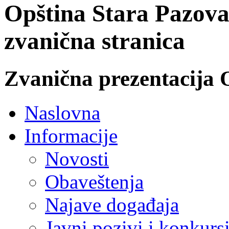
Opština Stara Pazova
zvanična stranica
Zvanična prezentacija 
Naslovna
Informacije
Novosti
Obaveštenja
Najave događaja
Javni pozivi i konkurs