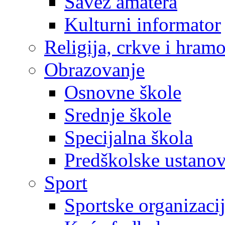
Savez amatera
Kulturni informator
Religija, crkve i hram
Obrazovanje
Osnovne škole
Srednje škole
Specijalna škola
Predškolske ustano
Sport
Sportske organizaci