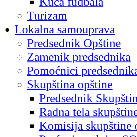
Kuća fudbala
Turizam
Lokalna samouprava
Predsednik Opštine
Zamenik predsednika
Pomoćnici predsednik
Skupština opštine
Predsednik Skupšti
Radna tela skupštin
Komisija skupštine 