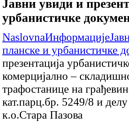
Јавни увиди и презент
урбанистичке докумен
Naslovna
Информације
Јав
планске и урбанистичке д
презентација урбанистичк
комерцијално – складишно
трафостанице на грађевин
кат.парц.бр. 5249/8 и делу
к.о.Стара Пазова