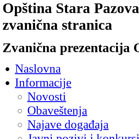
Opština Stara Pazova
zvanična stranica
Zvanična prezentacija 
Naslovna
Informacije
Novosti
Obaveštenja
Najave događaja
Javni pozivi i konkurs