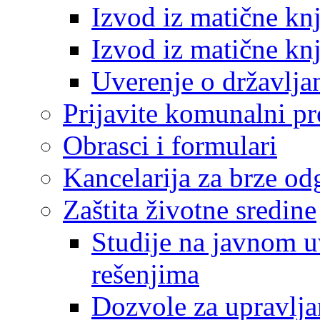
Izvod iz matične kn
Izvod iz matične kn
Uverenje o državlja
Prijavite komunalni p
Obrasci i formulari
Kancelarija za brze o
Zaštita životne sredine
Studije na javnom u
rešenjima
Dozvole za upravlj