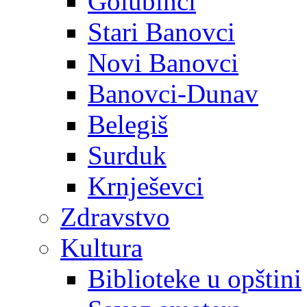
Golubinci
Stari Banovci
Novi Banovci
Banovci-Dunav
Belegiš
Surduk
Krnješevci
Zdravstvo
Kultura
Biblioteke u opštini