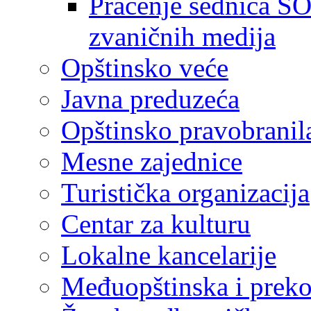
Praćenje sednica SO
zvaničnih medija
Opštinsko veće
Javna preduzeća
Opštinsko pravobranil
Mesne zajednice
Turistička organizacija
Centar za kulturu
Lokalne kancelarije
Međuopštinska i preko