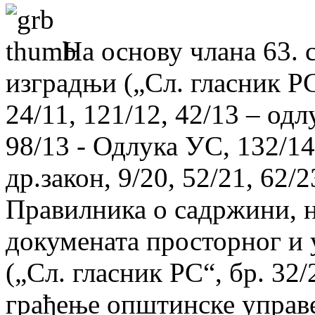
На основу члана 63. 
изградњи („Сл. гласник РС“
24/11, 121/12, 42/13 – од
98/13 - Одлука УС, 132/14,
др.закон, 9/20, 52/21, 62/2
Правилника о садржини, н
докумената просторног и
(„Сл. гласник РС“, бр. 32
грађење општинске управ