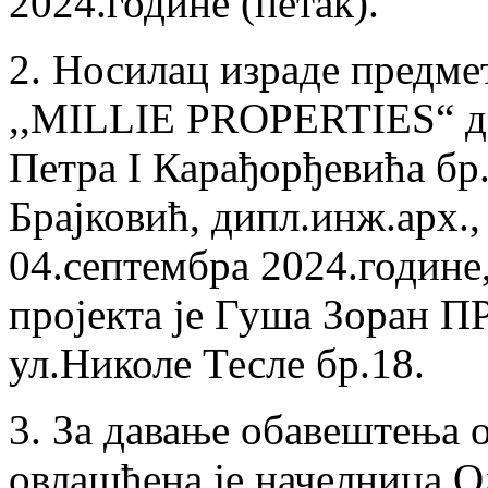
2024.године (петак).
2. Носилац израде предме
,,MILLIE PROPERTIES“ до
Петра I Карађорђевића бр
Брајковић, дипл.инж.арх.,
04.септембра 2024.године
пројекта је Гуша Зоран 
ул.Николе Тесле бр.18.
3. За давање обавештења о
овлашћена је начелница О