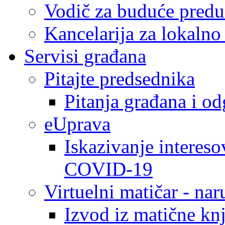
Vodič za buduće predu
Kancelarija za lokaln
Servisi građana
Pitajte predsednika
Pitanja građana i o
eUprava
Iskazivanje intereso
COVID-19
Virtuelni matičar - na
Izvod iz matične kn