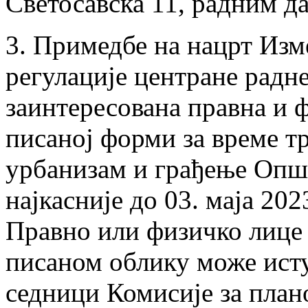
Светосавска 11, радним да
3. Примедбе на нацрт Изм
регулације центране радн
заинтересована правна и ф
писаној форми за време т
урбанизам и грађење Општ
најкасније до 03. маја 202
Правно или физичко лице 
писаном облику може исту
седници Комисије за план