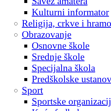
Savez amatera
Kulturni informator
Religija, crkve i hram
Obrazovanje
Osnovne škole
Srednje škole
Specijalna škola
Predškolske ustano
Sport
Sportske organizaci