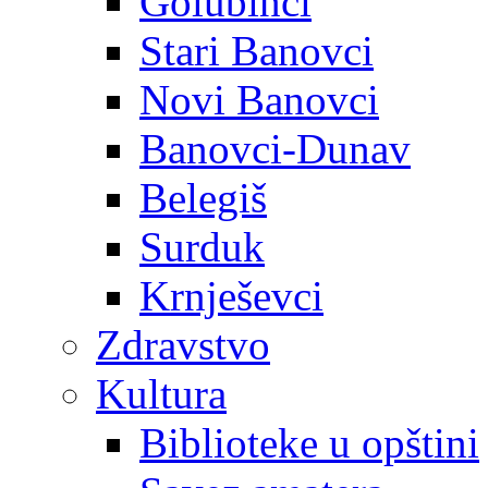
Golubinci
Stari Banovci
Novi Banovci
Banovci-Dunav
Belegiš
Surduk
Krnješevci
Zdravstvo
Kultura
Biblioteke u opštini