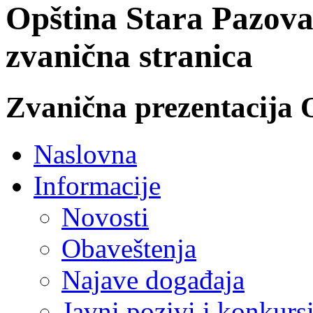
Opština Stara Pazova
zvanična stranica
Zvanična prezentacija 
Naslovna
Informacije
Novosti
Obaveštenja
Najave događaja
Javni pozivi i konkurs