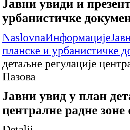
Јавни увиди и презент
урбанистичке докумен
Naslovna
Информације
Јав
планске и урбанистичке д
детаљне регулације центр
Пазова
Јавни увид у план де
централне радне зоне
Detalji