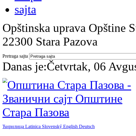
Opštinska uprava Opštine St
22300 Stara Pazova
Pretraga sajta
Danas je:
Četvrtak, 06 Avgu
Ћирилица
Latinica
Slovenský
English
Deutsch