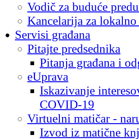
Vodič za buduće predu
Kancelarija za lokaln
Servisi građana
Pitajte predsednika
Pitanja građana i o
eUprava
Iskazivanje intereso
COVID-19
Virtuelni matičar - na
Izvod iz matične kn