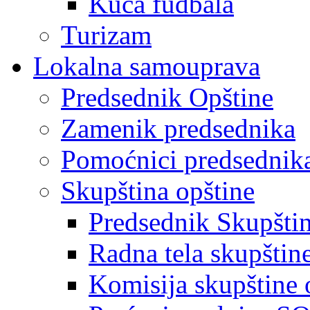
Kuća fudbala
Turizam
Lokalna samouprava
Predsednik Opštine
Zamenik predsednika
Pomoćnici predsednik
Skupština opštine
Predsednik Skupšti
Radna tela skupštin
Komisija skupštine 