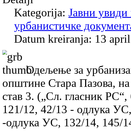
Kategorija:
Јавни увиди 
урбанистичке документ
Datum kreiranja: 13 apri
Одељење за урбаниза
општине Стара Пазова, на 
став 3. („Сл. гласник РС“, 
121/12, 42/13 - одлука УС
-одлука УC, 132/14, 145/14