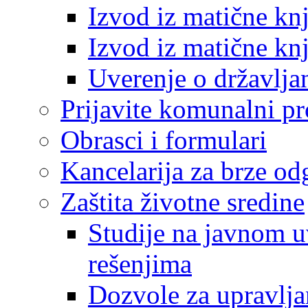
Izvod iz matične kn
Izvod iz matične kn
Uverenje o državlja
Prijavite komunalni p
Obrasci i formulari
Kancelarija za brze o
Zaštita životne sredine
Studije na javnom u
rešenjima
Dozvole za upravlj