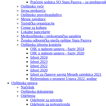
Praćenje sednica SO Stara Pazova – za predstavni
Opštinsko veće
Javna preduzeća
Opštinsko pravobranilaštvo
Mesne zajednice
Turistička organizacija
Centar za kulturu
Lokalne kancelarije
Međuopštinska i prekogranična saradnja
Ženska odbornička mreža opštine Stara Pazova
Opštinska izborna komisija
OIK u stalnom sastavu - Saziv 2024
OIK u stalnom sastavu - Saziv 2020
Izbori 2024
Izbori 2023
Izbori 2022
Izbori 2020
Izbori za članove saveta Mesnih zajednica 2021
Referendum o promeni Ustava 2022. godine
Opštinska uprava
Načelnik
Opštinska dokumenta
Odeljenja
Odeljenje za privredu
Odeljenje za poljoprivredu