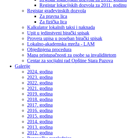
Registar lokacijskih dozvola za 2011. godinu
Registar građevinskih dozvola
Za pravna lica
Za fizička lica
Kalkulator lokalnih taksi i naknada
Upit u jedinstveni birački spisak
Provera upisa u poseban birački spisak
Lokalno-akademska mreža - LAM
Objedinjena procedura
Mapa pristupačnosti za osobe sa invaliditetom
Centar za socijalni rad Opštine Stara Pazova
Galerije
2024. godina
2023. godina
2022. godina
2021. godina
2019. godina
2018. godina
2017. godina
2016. godina
2015. godina
2014. godina
2013. godina
2012. godina