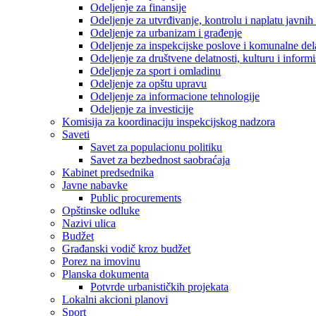
Odeljenje za finansije
Odeljenje za utvrđivanje, kontrolu i naplatu javnih
Odeljenje za urbanizam i građenje
Odeljenje za inspekcijske poslove i komunalne del
Odeljenje za društvene delatnosti, kulturu i inform
Odeljenje za sport i omladinu
Odeljenje za opštu upravu
Odeljenje za informacione tehnologije
Odeljenje za investicije
Komisija za koordinaciju inspekcijskog nadzora
Saveti
Savet za populacionu politiku
Savet za bezbednost saobraćaja
Kabinet predsednika
Javne nabavke
Public procurements
Opštinske odluke
Nazivi ulica
Budžet
Građanski vodič kroz budžet
Porez na imovinu
Planska dokumenta
Potvrde urbanističkih projekata
Lokalni akcioni planovi
Sport