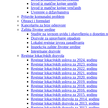
Izvod iz matične knjige umrlih
Izvod iz matične knjige venčanih
Uverenje o državljanstvu
Prijavite komunalni problem
Obrasci i formulari
Kancelarija za brze odgovore
Zaštita životne sredine
Studije na javnom uvidu i obaveštenja o donetim r
Dozvole za upravljanje otpadom
Lokalni registar izvora zagađivanja
Inspekcija zaštite životne sredine
Integrisane dozvole
Registar lokacijskih dozvola
Registar lokacijskih uslova za 2024. godinu
Registar lokacijskih uslova za 2023. godinu
Registar lokacijskih uslova za 2022. godinu
Registar lokacijskih uslova za 2021. godinu
Registar lokacijskih uslova za 2020. godinu
Registar lokacijskih uslova za 2019. godinu
Registar lokacijskih uslova za 2018. godinu
Registar lokacijskih uslova za 2016. godinu
Registar lokacijskih uslova za 2015. godinu
Registar lokacijskih dozvola za 2014. godinu
Registar lokacijskih dozvola za 2013. godinu
Registar lokacijskih dozvola za 2012. godinu