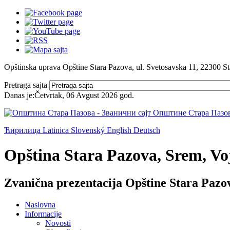
Opštinska uprava Opštine Stara Pazova, ul. Svetosavska 11, 22300 S
Pretraga sajta
Danas je:
Četvrtak, 06 Avgust 2026
god.
Ћирилица
Latinica
Slovenský
English
Deutsch
Opština Stara Pazova, Srem, Voj
Zvanična prezentacija Opštine Stara Pazo
Naslovna
Informacije
Novosti