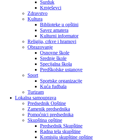
Surduk
Krnješevci
Zdravstvo
Kultura
Biblioteke u opštini
Savez amatera
Kulturni informator
Religija, crkve i hramovi
Obrazovanje
Osnovne škole
Srednje škole
Specijalna škola
Predškolske ustanove
Sport
Sportske organizacije
Kuća fudbala
Turizam
Lokalna samouprava
Predsednik Opštine
Zamenik predsednika
Pomoćnici predsednika
Skupština opštine
Predsednik Skupštine
Radna tela skupštine
Komisija skupštine opštine