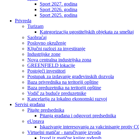
Sport 2027. godina
Sport 2026. godina
Sport 2025. godina
Privreda
Turizam
Kategorizacija ugostiteljskih objekata za smeštaj
Saobraćaj
Poslovno okruženje
Ključni razlozi za investiranje
Industrijske zone
Nova centralna industrijska zona
GREENFIELD lokacije
Postojeći investitori
Postupak za izdavanje građevinskih dozvola
Baza privrednika na teritoriji opštine
Baza preduzetnika na teritoriji opštine
Vodič za buduće preduzetnike
Kancelarija za lokalno ekonomski razvoj
Servisi građana
Pitajte predsednika
Pitanja građana i odgovori predsednika
eUprava
Iskazivanje interesovanja za vakcinisanje protiv
Virtuelni matičar - naručivanje izvoda
Izvod iz matične knjige rođenih