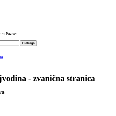
tara Pazova
Pretraga
vodina - zvanična stranica
va