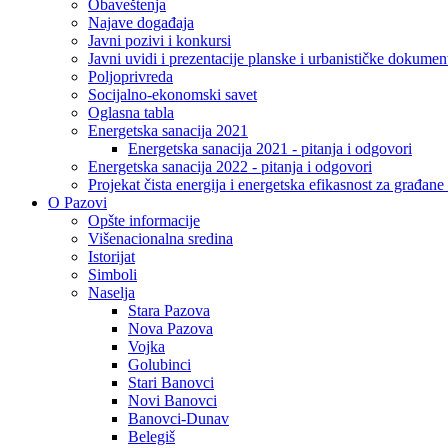
Obaveštenja
Najave događaja
Javni pozivi i konkursi
Javni uvidi i prezentacije planske i urbanističke dokumen
Poljoprivreda
Socijalno-ekonomski savet
Oglasna tabla
Energetska sanacija 2021
Energetska sanacija 2021 - pitanja i odgovori
Energetska sanacija 2022 - pitanja i odgovori
Projekat čista energija i energetska efikasnost za građan
O Pazovi
Opšte informacije
Višenacionalna sredina
Istorijat
Simboli
Naselja
Stara Pazova
Nova Pazova
Vojka
Golubinci
Stari Banovci
Novi Banovci
Banovci-Dunav
Belegiš