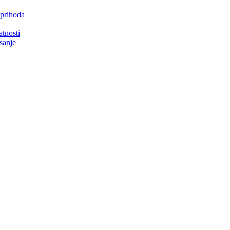
 prihoda
atnosti
isanje