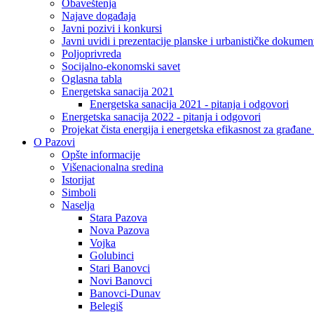
Obaveštenja
Najave događaja
Javni pozivi i konkursi
Javni uvidi i prezentacije planske i urbanističke dokumen
Poljoprivreda
Socijalno-ekonomski savet
Oglasna tabla
Energetska sanacija 2021
Energetska sanacija 2021 - pitanja i odgovori
Energetska sanacija 2022 - pitanja i odgovori
Projekat čista energija i energetska efikasnost za građan
O Pazovi
Opšte informacije
Višenacionalna sredina
Istorijat
Simboli
Naselja
Stara Pazova
Nova Pazova
Vojka
Golubinci
Stari Banovci
Novi Banovci
Banovci-Dunav
Belegiš