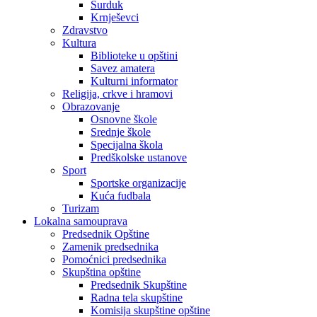
Surduk
Krnješevci
Zdravstvo
Kultura
Biblioteke u opštini
Savez amatera
Kulturni informator
Religija, crkve i hramovi
Obrazovanje
Osnovne škole
Srednje škole
Specijalna škola
Predškolske ustanove
Sport
Sportske organizacije
Kuća fudbala
Turizam
Lokalna samouprava
Predsednik Opštine
Zamenik predsednika
Pomoćnici predsednika
Skupština opštine
Predsednik Skupštine
Radna tela skupštine
Komisija skupštine opštine