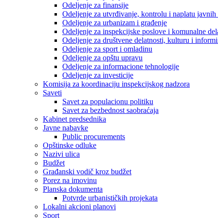
Odeljenje za finansije
Odeljenje za utvrđivanje, kontrolu i naplatu javnih
Odeljenje za urbanizam i građenje
Odeljenje za inspekcijske poslove i komunalne del
Odeljenje za društvene delatnosti, kulturu i inform
Odeljenje za sport i omladinu
Odeljenje za opštu upravu
Odeljenje za informacione tehnologije
Odeljenje za investicije
Komisija za koordinaciju inspekcijskog nadzora
Saveti
Savet za populacionu politiku
Savet za bezbednost saobraćaja
Kabinet predsednika
Javne nabavke
Public procurements
Opštinske odluke
Nazivi ulica
Budžet
Građanski vodič kroz budžet
Porez na imovinu
Planska dokumenta
Potvrde urbanističkih projekata
Lokalni akcioni planovi
Sport