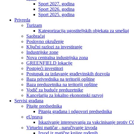
Sport 2027. godina
Sport 2026. godina
Sport 2025. godina
Privreda
Turizam
Kategorizacija ugostiteljskih objekata za smeštaj
Saobraćaj
Poslovno okruženje
Ključni razlozi za investiranje
Industrijske zone
Nova centralna industrijska zona
GREENFIELD lokacije
Postojeći investitori
Postupak za izdavanje građevinskih dozvola
Baza privrednika na teritoriji opštine
Baza preduzetnika na teritoriji opštine
Vodič za buduće preduzetnike
Kancelarija za lokalno ekonomski razvoj
Servisi građana
Pitajte predsednika
Pitanja građana i odgovori predsednika
eUprava
Iskazivanje interesovanja za vakcinisanje protiv
Virtuelni matičar - naručivanje izvoda
Izvod iz matične knjige rođenih