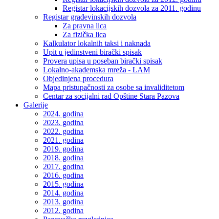
Registar lokacijskih dozvola za 2011. godinu
Registar građevinskih dozvola
Za pravna lica
Za fizička lica
Kalkulator lokalnih taksi i naknada
Upit u jedinstveni birački spisak
Provera upisa u poseban birački spisak
Lokalno-akademska mreža - LAM
Objedinjena procedura
Mapa pristupačnosti za osobe sa invaliditetom
Centar za socijalni rad Opštine Stara Pazova
Galerije
2024. godina
2023. godina
2022. godina
2021. godina
2019. godina
2018. godina
2017. godina
2016. godina
2015. godina
2014. godina
2013. godina
2012. godina