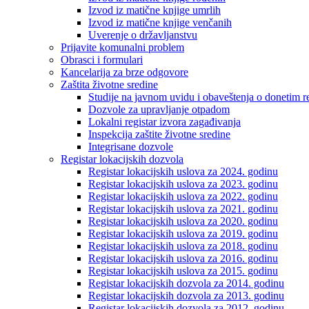
Izvod iz matične knjige umrlih
Izvod iz matične knjige venčanih
Uverenje o državljanstvu
Prijavite komunalni problem
Obrasci i formulari
Kancelarija za brze odgovore
Zaštita životne sredine
Studije na javnom uvidu i obaveštenja o donetim r
Dozvole za upravljanje otpadom
Lokalni registar izvora zagađivanja
Inspekcija zaštite životne sredine
Integrisane dozvole
Registar lokacijskih dozvola
Registar lokacijskih uslova za 2024. godinu
Registar lokacijskih uslova za 2023. godinu
Registar lokacijskih uslova za 2022. godinu
Registar lokacijskih uslova za 2021. godinu
Registar lokacijskih uslova za 2020. godinu
Registar lokacijskih uslova za 2019. godinu
Registar lokacijskih uslova za 2018. godinu
Registar lokacijskih uslova za 2016. godinu
Registar lokacijskih uslova za 2015. godinu
Registar lokacijskih dozvola za 2014. godinu
Registar lokacijskih dozvola za 2013. godinu
Registar lokacijskih dozvola za 2012. godinu