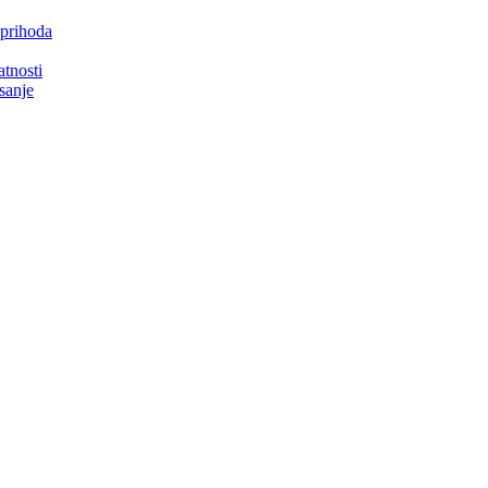
 prihoda
atnosti
isanje