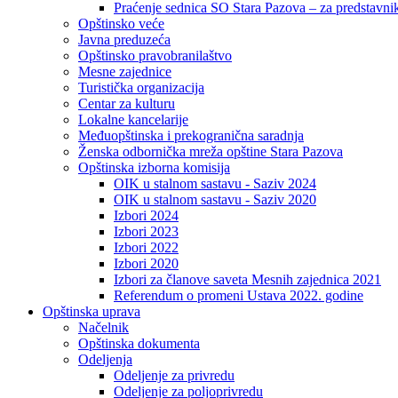
Praćenje sednica SO Stara Pazova – za predstavni
Opštinsko veće
Javna preduzeća
Opštinsko pravobranilaštvo
Mesne zajednice
Turistička organizacija
Centar za kulturu
Lokalne kancelarije
Međuopštinska i prekogranična saradnja
Ženska odbornička mreža opštine Stara Pazova
Opštinska izborna komisija
OIK u stalnom sastavu - Saziv 2024
OIK u stalnom sastavu - Saziv 2020
Izbori 2024
Izbori 2023
Izbori 2022
Izbori 2020
Izbori za članove saveta Mesnih zajednica 2021
Referendum o promeni Ustava 2022. godine
Opštinska uprava
Načelnik
Opštinska dokumenta
Odeljenja
Odeljenje za privredu
Odeljenje za poljoprivredu