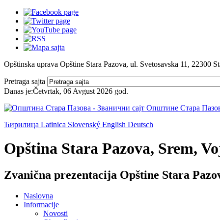
Opštinska uprava Opštine Stara Pazova, ul. Svetosavska 11, 22300 S
Pretraga sajta
Danas je:
Četvrtak, 06 Avgust 2026
god.
Ћирилица
Latinica
Slovenský
English
Deutsch
Opština Stara Pazova, Srem, Voj
Zvanična prezentacija Opštine Stara Pazo
Naslovna
Informacije
Novosti