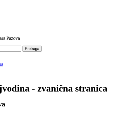
tara Pazova
Pretraga
vodina - zvanična stranica
va