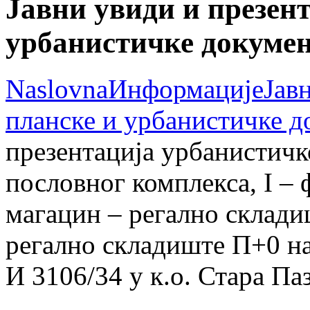
Јавни увиди и презент
урбанистичке докумен
Naslovna
Информације
Јав
планске и урбанистичке д
презентација урбанистичк
пословног комплекса, I – 
магацин – регално склади
регално складиште П+0 на 
И 3106/34 у к.о. Стара Па