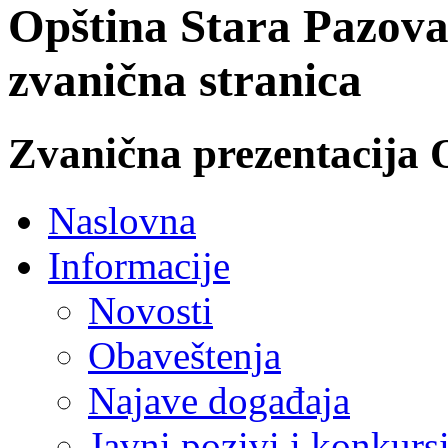
Opština Stara Pazova
zvanična stranica
Zvanična prezentacija 
Naslovna
Informacije
Novosti
Obaveštenja
Najave događaja
Javni pozivi i konkurs