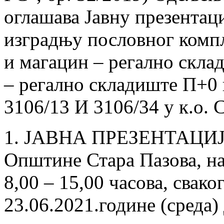
оглашава Јавну презентаци
изградњу пословног компл
и магацин – регално скла
– регално складиште П+0 н
3106/13 И 3106/34 у к.о. 
1. ЈАВНА ПРЕЗЕНТАЦИЈА 
Oпштине Стара Пазова, на 
8,00 – 15,00 часова, свако
23.06.2021.године (среда) 