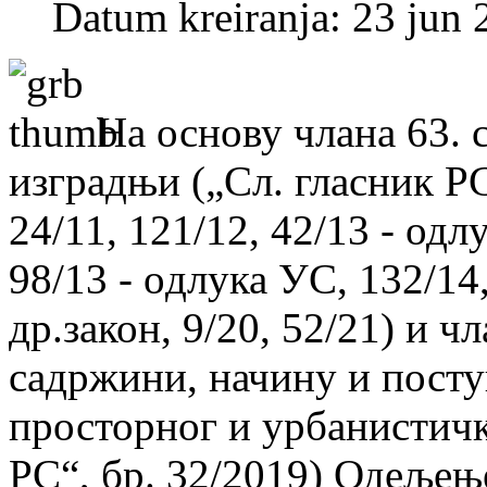
Datum kreiranja: 23 jun
На основу члана 63. 
изградњи („Сл. гласник РС“
24/11, 121/12, 42/13 - одл
98/13 - oдлука УС, 132/14,
др.закон, 9/20, 52/21) и ч
садржини, начину и посту
просторног и урбанистичк
РС“, бр. 32/2019) Одељењ