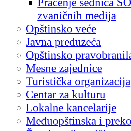
Praćenje sednica SO
zvaničnih medija
Opštinsko veće
Javna preduzeća
Opštinsko pravobranil
Mesne zajednice
Turistička organizacija
Centar za kulturu
Lokalne kancelarije
Međuopštinska i preko