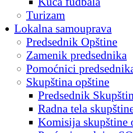
Kuća fudbala
Turizam
Lokalna samouprava
Predsednik Opštine
Zamenik predsednika
Pomoćnici predsednik
Skupština opštine
Predsednik Skupšti
Radna tela skupštin
Komisija skupštine 