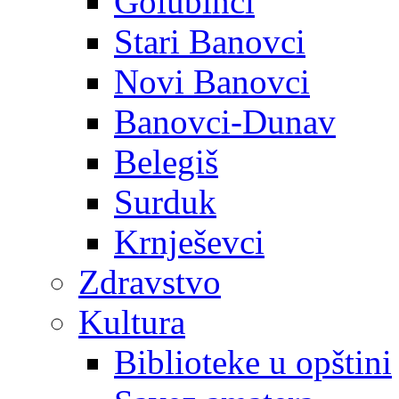
Golubinci
Stari Banovci
Novi Banovci
Banovci-Dunav
Belegiš
Surduk
Krnješevci
Zdravstvo
Kultura
Biblioteke u opštini