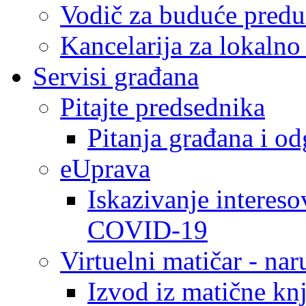
Vodič za buduće predu
Kancelarija za lokaln
Servisi građana
Pitajte predsednika
Pitanja građana i o
eUprava
Iskazivanje intereso
COVID-19
Virtuelni matičar - na
Izvod iz matične kn