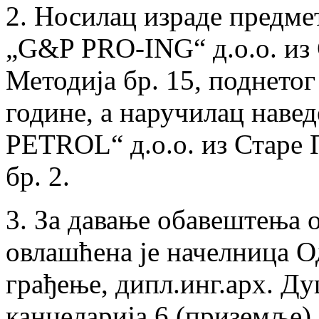
2. Носилац израде предме
„G&P PRO-ING“ д.о.о. из 
Методија бр. 15, поднетог
године, а наручилац навед
PETROL“ д.о.о. из Старе 
бр. 2.
3. За давање обавештења о
овлашћена је начелница О
грађење, дипл.инг.арх. Д
канцеларија 6 (приземље).