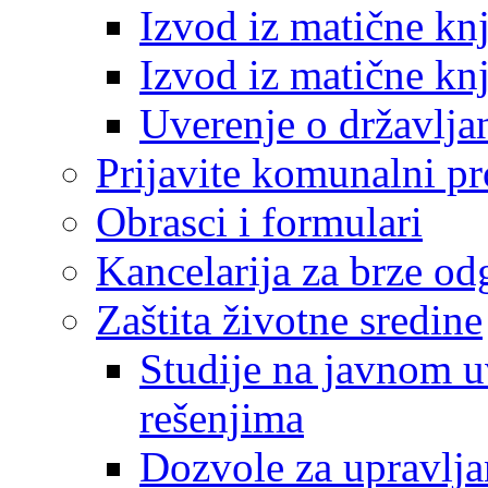
Izvod iz matične kn
Izvod iz matične kn
Uverenje o državlja
Prijavite komunalni p
Obrasci i formulari
Kancelarija za brze o
Zaštita životne sredine
Studije na javnom u
rešenjima
Dozvole za upravlj