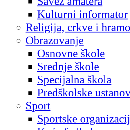
Savez amatera
Kulturni informator
Religija, crkve i hram
Obrazovanje
Osnovne škole
Srednje škole
Specijalna škola
Predškolske ustano
Sport
Sportske organizaci