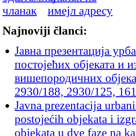
Najnoviji članci:
Јавна презентација урб
постојећих објеката и 
вишепородичних објеката
2930/188, 2930/125, 161
Javna prezentacija urbani
postojećih objekata i izg
objekata u dve faze na ka