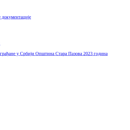
е документације
и
а грађане у Србији Општина Стара Пазова 2023 година