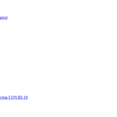
штај
ротив COVID-19