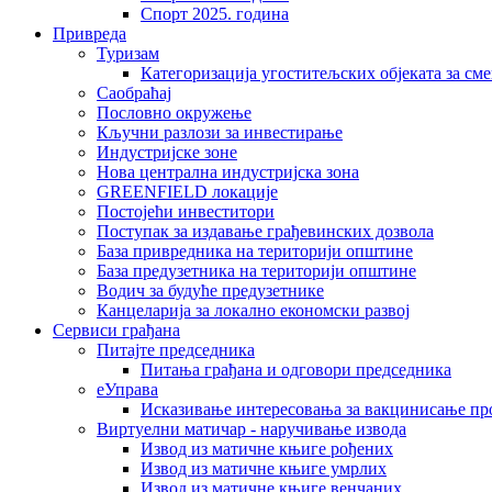
Спорт 2025. година
Привреда
Туризам
Категоризација угоститељских објеката за сме
Саобраћај
Пословно окружење
Кључни разлози за инвестирање
Индустријске зоне
Нова централна индустријска зона
GREENFIELD локације
Постојећи инвеститори
Поступак за издавање грађевинских дозвола
База привредника на територији општине
База предузетника на територији општине
Водич за будуће предузетнике
Канцеларија за локално економски развој
Сервиси грађана
Питајте председника
Питања грађана и одговори председника
еУправа
Исказивање интересовања за вакцинисање п
Виртуелни матичар - наручивање извода
Извод из матичне књиге рођених
Извод из матичне књиге умрлих
Извод из матичне књиге венчаних