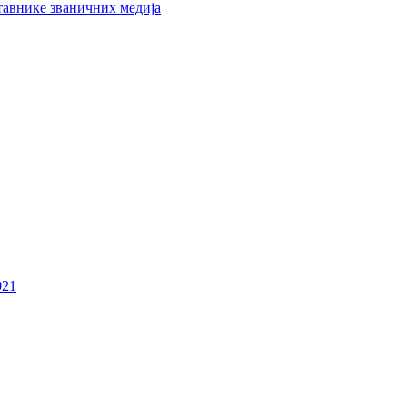
тавнике званичних медија
021