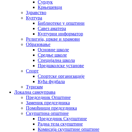
Сурдук
Крњешевци
Здравство
Култура
Библиотеке у општини
Савез аматера
Културни информатор
Религија, цркве и храмови
Образовање
Основне школе
Средње школе
Специјална школа
Предшколске установе
Спорт
Спортске организације
Кућа фудбала
Туризам
Локална самоуправа
Председник Општине
Заменик председника
Помоћници председника
Скупштина општине
Председник Скупштине
Радна тела скупштине
Комисија скупштине општине