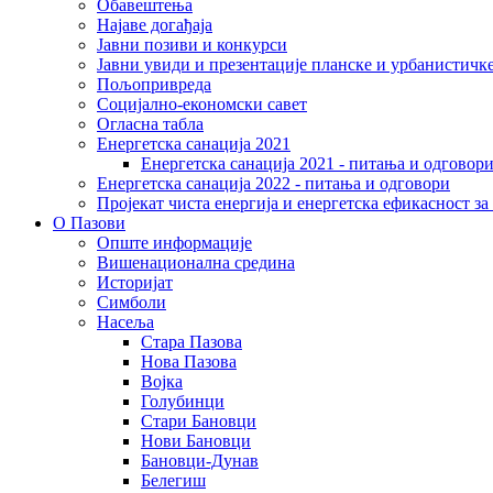
Обавештења
Најаве догађаја
Јавни позиви и конкурси
Јавни увиди и презентације планске и урбанистичк
Пољопривреда
Социјално-економски сaвет
Огласна табла
Енергетска санација 2021
Енергетска санација 2021 - питања и одговор
Енергетска санација 2022 - питања и одговори
Пројекат чиста енергија и енергетска ефикасност з
О Пазови
Опште информације
Вишенационална средина
Историјат
Симболи
Насеља
Стара Пазова
Нова Пазова
Војка
Голубинци
Стари Бановци
Нови Бановци
Бановци-Дунав
Белегиш