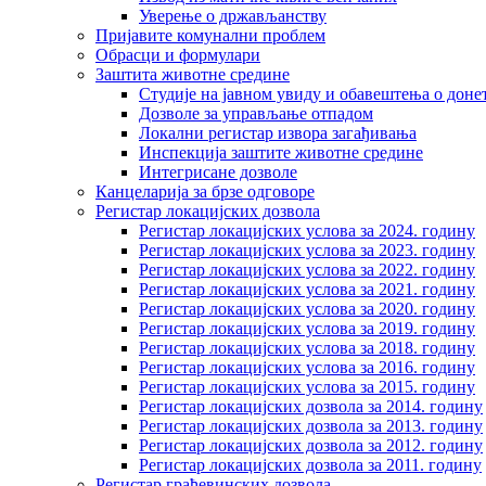
Уверење о држављанству
Пријавите комунални проблем
Обрасци и формулари
Заштита животне средине
Студије на јавном увиду и обавештења о дон
Дозволе за управљање отпадом
Локални регистар извора загађивања
Инспекција заштите животне средине
Интегрисане дозволе
Канцеларија за брзе одговоре
Регистар локацијских дозвола
Регистар локацијских услова за 2024. годину
Регистар локацијских услова за 2023. годину
Регистар локацијских услова за 2022. годину
Регистар локацијских услова за 2021. годину
Регистар локацијских услова за 2020. годину
Регистар локацијских услова за 2019. годину
Регистар локацијских услова за 2018. годину
Регистар локацијских услова за 2016. годину
Регистар локацијских услова за 2015. годину
Регистар локацијских дозвола за 2014. годину
Регистар локацијских дозвола за 2013. годину
Регистар локацијских дозвола за 2012. годину
Регистар локацијских дозвола за 2011. годину
Регистар грађевинских дозвола