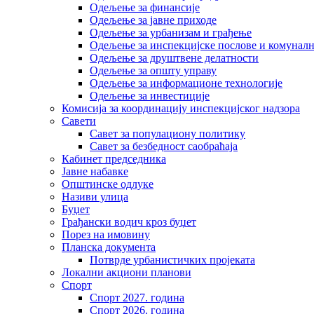
Одељење за финансије
Одељење за јавне приходе
Одељење за урбанизам и грађење
Одељење за инспекцијске послове и комуналн
Одељење за друштвене делатности
Одељење за општу управу
Одељење за информационе технологије
Одељење за инвестиције
Комисија за координацију инспекцијског надзора
Савети
Савет за популациону политику
Савет за безбедност саобраћаја
Кабинет председника
Јавне набавке
Општинске одлуке
Називи улица
Буџет
Грађански водич кроз буџет
Порез на имовину
Планска документа
Потврде урбанистичких пројеката
Локални акциони планови
Спорт
Спорт 2027. година
Спорт 2026. година