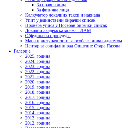
За правна лица
За физичка лица
Калкулатор локалних такси и накнада
Упит у јединствени бирачки списак
Провера уписа у Посебан бирачки списак
Локално-академска мрежа - ЛАМ
Обједињена процедура
Мапа приступачности за особе са инвалидитетом
Центар за социјални рад Општине Стара Пазова
Галерије
2025. година
2024. година
2023. година
2022. година
2021. година
2020. година
2019. година
2018. година
2017. година
2016. година
2015. година
2014. година
2013. година
2012. година