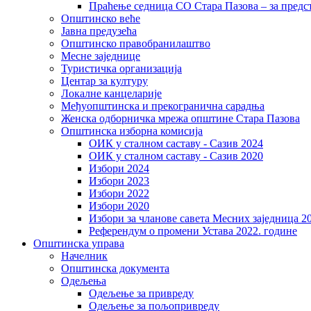
Праћење седница СО Стара Пазова – за предс
Општинско веће
Јавна предузећа
Општинско правобранилаштво
Месне заједнице
Туристичка организација
Центaр за културу
Локалне канцеларије
Међуопштинска и прекогранична сарадња
Женска одборничка мрежа општине Стара Пазова
Општинска изборна комисија
ОИК у сталном саставу - Сазив 2024
ОИК у сталном саставу - Сазив 2020
Избори 2024
Избори 2023
Избори 2022
Избори 2020
Избори за чланове савета Месних заједница 2
Референдум о промени Устава 2022. године
Општинска управа
Начелник
Општинска документа
Одељења
Одељење за привреду
Одељење за пољопривреду