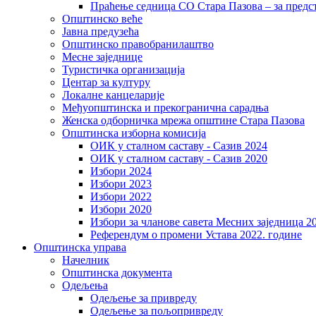
Праћење седница СО Стара Пазова – за предс
Општинско веће
Јавна предузећа
Општинско правобранилаштво
Месне заједнице
Туристичка организација
Центaр за културу
Локалне канцеларије
Међуопштинска и прекогранична сарадња
Женска одборничка мрежа општине Стара Пазова
Општинска изборна комисија
ОИК у сталном саставу - Сазив 2024
ОИК у сталном саставу - Сазив 2020
Избори 2024
Избори 2023
Избори 2022
Избори 2020
Избори за чланове савета Месних заједница 2
Референдум о промени Устава 2022. године
Општинска управа
Начелник
Општинска документа
Одељења
Одељење за привреду
Одељење за пољопривреду