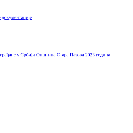
е документације
и
а грађане у Србији Општина Стара Пазова 2023 година