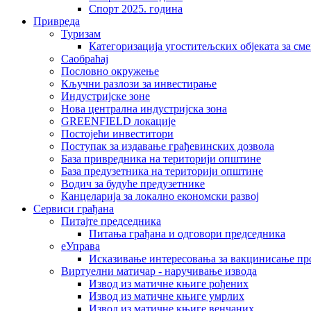
Спорт 2025. година
Привреда
Туризам
Категоризација угоститељских објеката за сме
Саобраћај
Пословно окружење
Кључни разлози за инвестирање
Индустријске зоне
Нова централна индустријска зона
GREENFIELD локације
Постојећи инвеститори
Поступак за издавање грађевинских дозвола
База привредника на територији општине
База предузетника на територији општине
Водич за будуће предузетнике
Канцеларија за локално економски развој
Сервиси грађана
Питајте председника
Питања грађана и одговори председника
еУправа
Исказивање интересовања за вакцинисање п
Виртуелни матичар - наручивање извода
Извод из матичне књиге рођених
Извод из матичне књиге умрлих
Извод из матичне књиге венчаних