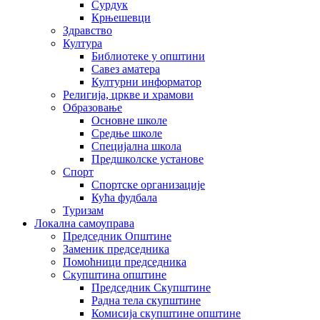
Сурдук
Крњешевци
Здравство
Култура
Библиотеке у општини
Савез аматера
Културни информатор
Религија, цркве и храмови
Образовање
Основне школе
Средње школе
Специјална школа
Предшколске установе
Спорт
Спортске организације
Кућа фудбала
Туризам
Локална самоуправа
Председник Општине
Заменик председника
Помоћници председника
Скупштина општине
Председник Скупштине
Радна тела скупштине
Комисија скупштине општине