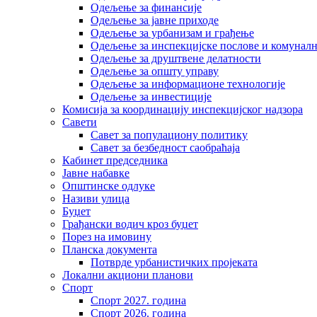
Одељење за финансије
Одељење за јавне приходе
Одељење за урбанизам и грађење
Одељење за инспекцијске послове и комуналн
Одељење за друштвене делатности
Одељење за општу управу
Одељење за информационе технологије
Одељење за инвестиције
Комисија за координацију инспекцијског надзора
Савети
Савет за популациону политику
Савет за безбедност саобраћаја
Кабинет председника
Јавне набавке
Општинске одлуке
Називи улица
Буџет
Грађански водич кроз буџет
Порез на имовину
Планска документа
Потврде урбанистичких пројеката
Локални акциони планови
Спорт
Спорт 2027. година
Спорт 2026. година