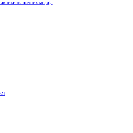
тавнике званичних медија
021