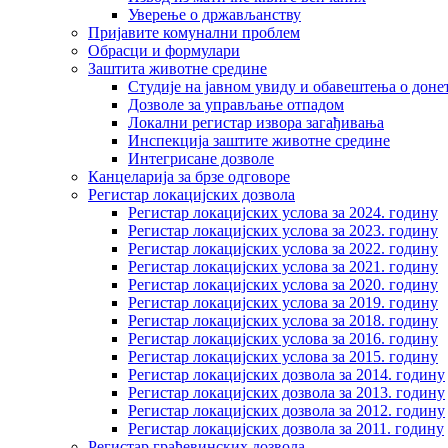
Уверење о држављанству
Пријавите комунални проблем
Обрасци и формулари
Заштита животне средине
Студије на јавном увиду и обавештења о дон
Дозволе за управљање отпадом
Локални регистар извора загађивања
Инспекција заштите животне средине
Интегрисане дозволе
Канцеларија за брзе одговоре
Регистар локацијских дозвола
Регистар локацијских услова за 2024. годину
Регистар локацијских услова за 2023. годину
Регистар локацијских услова за 2022. годину
Регистар локацијских услова за 2021. годину
Регистар локацијских услова за 2020. годину
Регистар локацијских услова за 2019. годину
Регистар локацијских услова за 2018. годину
Регистар локацијских услова за 2016. годину
Регистар локацијских услова за 2015. годину
Регистар локацијских дозвола за 2014. годину
Регистар локацијских дозвола за 2013. годину
Регистар локацијских дозвола за 2012. годину
Регистар локацијских дозвола за 2011. годину
Регистар грађевинских дозвола