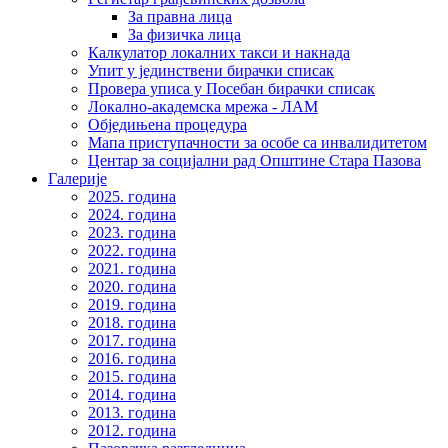
За правна лица
За физичка лица
Калкулатор локалних такси и накнада
Упит у јединствени бирачки списак
Провера уписа у Посебан бирачки списак
Локално-академска мрежа - ЛАМ
Обједињена процедура
Мапа приступачности за особе са инвалидитетом
Центар за социјални рад Општине Стара Пазова
Галерије
2025. година
2024. година
2023. година
2022. година
2021. година
2020. година
2019. година
2018. година
2017. година
2016. година
2015. година
2014. година
2013. година
2012. година