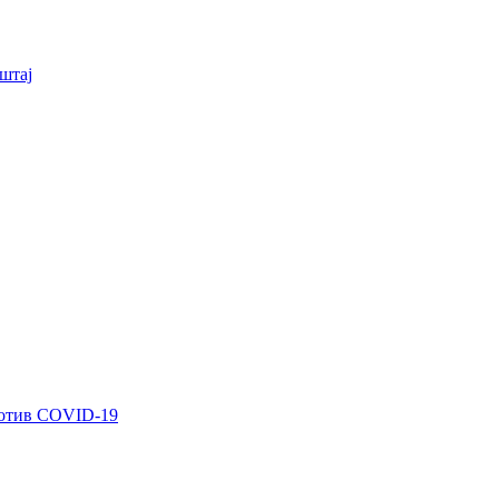
штај
ротив COVID-19