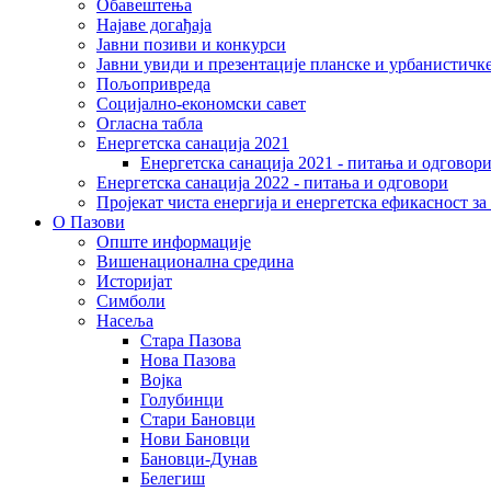
Обавештења
Најаве догађаја
Јавни позиви и конкурси
Јавни увиди и презентације планске и урбанистичк
Пољопривреда
Социјално-економски сaвет
Огласна табла
Енергетска санација 2021
Енергетска санација 2021 - питања и одговор
Енергетска санација 2022 - питања и одговори
Пројекат чиста енергија и енергетска ефикасност з
О Пазови
Опште информације
Вишенационална средина
Историјат
Симболи
Насеља
Стара Пазова
Нова Пазова
Војка
Голубинци
Стари Бановци
Нови Бановци
Бановци-Дунав
Белегиш