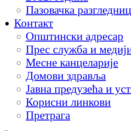
Пазовачка разгледниц
Контакт
Општински адресар
Прес служба и медиј
Месне канцеларије
Домови здравља
Јавна предузећа и ус
Корисни линкови
Претрага