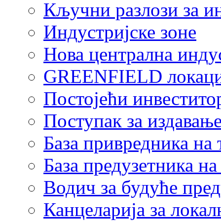
Кључни разлози за и
Индустријске зоне
Нова централна индус
GREENFIELD локаци
Постојећи инвестито
Поступак за издавање
База привредника на
База предузетника н
Водич за будуће пре
Канцеларија за локал