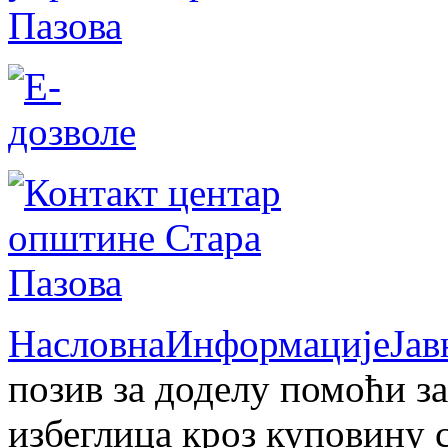
Насловна
Информације
Јав
позив за доделу помоћи з
избеглица кроз куповину 