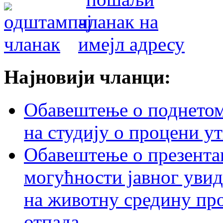
Најновији чланци:
Обавештење о поднетом 
на студију о процени у
Обавештење о презентац
могућности јавног увид
на животну средину пр
отпада