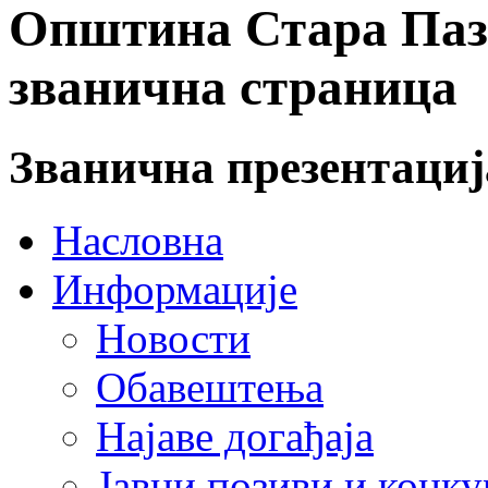
Општина Стара Пазо
званична страница
Званична презентаци
Насловна
Информације
Новости
Обавештења
Најаве догађаја
Јавни позиви и конку