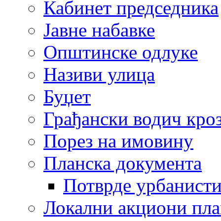
Кабинет председника
Јавне набавке
Општинске одлуке
Називи улица
Буџет
Грађански водич кроз
Порез на имовину
Планска документа
Потврде урбанисти
Локални акциони пл