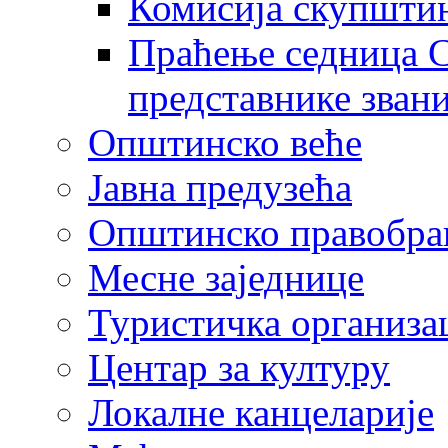
Комисија скупшти
Праћење седница С
представнике зван
Општинско веће
Јавна предузећа
Општинско правобра
Месне заједнице
Туристичка организа
Центaр за културу
Локалне канцеларије