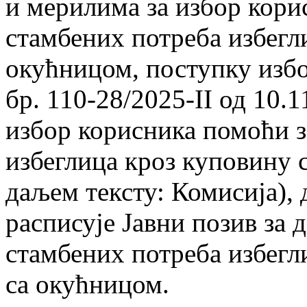
и мерилима за избор кори
стамбених потреба избегл
окућницом, поступку избо
бр. 110-28/2025-II од 10.1
избор корисника помоћи 
избеглица кроз куповину 
даљем тексту: Комисија), 
расписује Јавни позив за
стамбених потреба избегл
са окућницом.