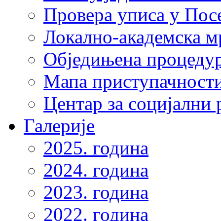
Провера уписа у Пос
Локално-академска 
Обједињена процеду
Мапа приступачности
Центар за социјални
Галерије
2025. година
2024. година
2023. година
2022. година