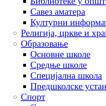
Библиотеке у опш
Савез аматера
Културни информа
Религија, цркве и хр
Образовање
Основне школе
Средње школе
Специјална школа
Предшколске уста
Спорт