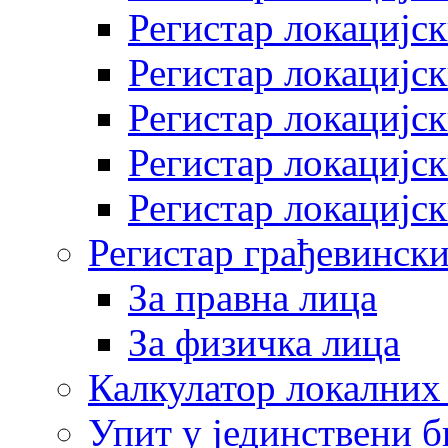
Регистар локацијск
Регистар локацијск
Регистар локацијск
Регистар локацијск
Регистар локацијск
Регистар грађевински
За правна лица
За физичка лица
Калкулатор локалних 
Упит у јединствени б