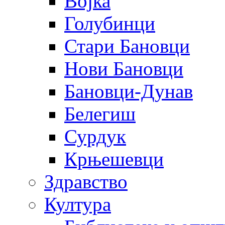
Војка
Голубинци
Стари Бановци
Нови Бановци
Бановци-Дунав
Белегиш
Сурдук
Крњешевци
Здравство
Култура