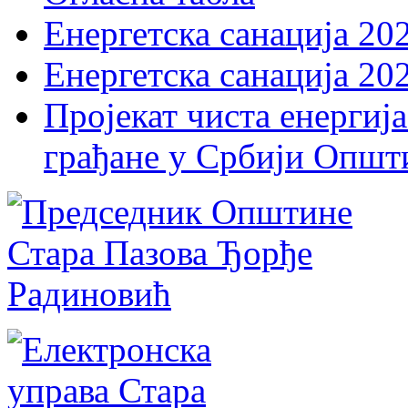
Енергетска санација 20
Енергетска санација 20
Пројекат чиста енергија
грађане у Србији Општ