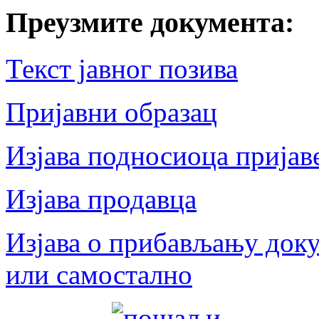
Преузмите документа:
Текст јавног позива
Пријавни образац
Изјава подносиоца пријав
Изјава продавца
Изјава о прибављању док
или самостално