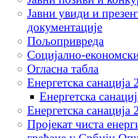
Јавни увиди и презен
документације
Пољопривреда
Социјално-економски
Огласна табла
Енергетска санација 
Енергетска санациј
Енергетска санација 
Пројекат чиста енерг
грађане у Србији Оп