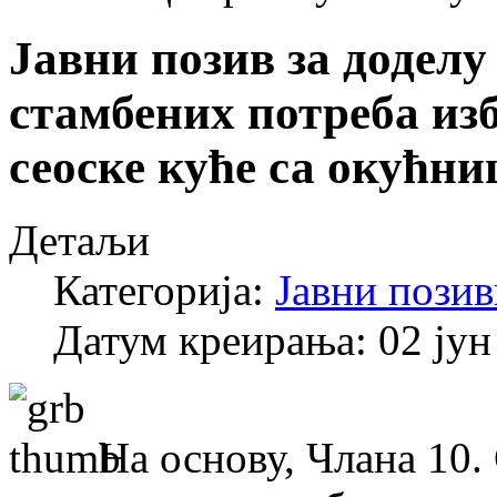
Јавни позив за додел
стамбених потреба из
сеоске куће са окућн
Детаљи
Категорија:
Јавни позив
Датум креирања: 02 јун
На основу, Члана 10.