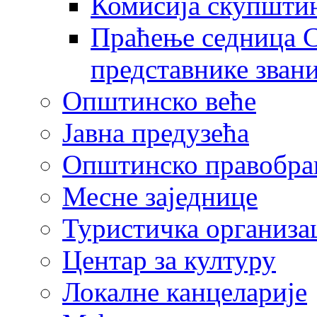
Комисија скупшти
Праћење седница С
представнике зван
Општинско веће
Јавна предузећа
Општинско правобра
Месне заједнице
Туристичка организа
Центaр за културу
Локалне канцеларије