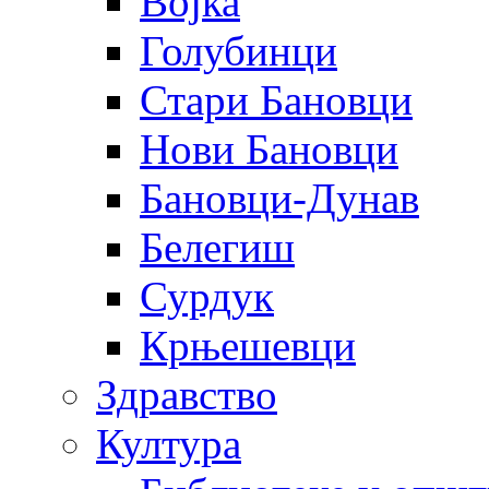
Војка
Голубинци
Стари Бановци
Нови Бановци
Бановци-Дунав
Белегиш
Сурдук
Крњешевци
Здравство
Култура