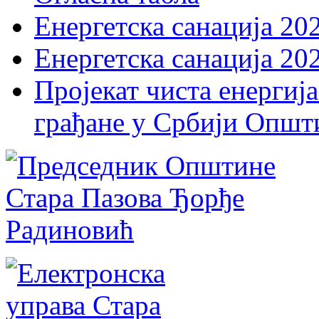
Енергетска санација 20
Енергетска санација 20
Пројекат чиста енергија
грађане у Србији Општ