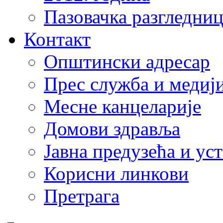
Пазовачка разгледниц
Контакт
Општински адресар
Прес служба и медиј
Месне канцеларије
Домови здравља
Јавна предузећа и ус
Корисни линкови
Претрага