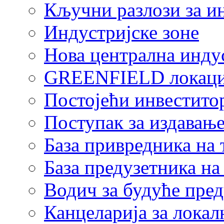
Кључни разлози за и
Индустријске зоне
Нова централна индус
GREENFIELD локаци
Постојећи инвестито
Поступак за издавање
База привредника на
База предузетника н
Водич за будуће пре
Канцеларија за локал