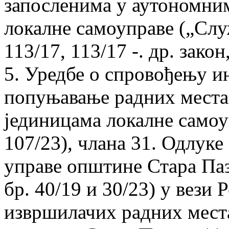
запосленима у аутономни
локалне самоуправе („Слу
113/17, 113/17 -. др. закон
5. Уредбе о спровођењу ин
попуњавање радних места
јединицама локалне самоупр
107/23), члана 31. Одлук
управе општине Стара Пазо
бр. 40/19 и 30/23) у вез
извршилачих радних мест