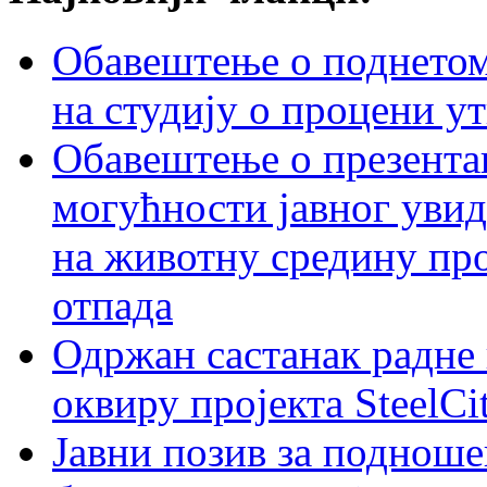
Обавештење о поднетом 
на студију о процени у
Обавештење о презентац
могућности јавног увид
на животну средину пр
отпада
Одржан састанак радне 
оквиру пројекта SteelCi
Јавни позив за подноше