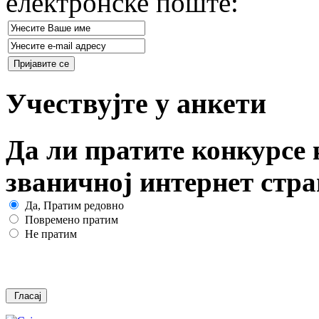
електронске поште:
Учествујте у анкети
Да ли пратите конкурсе 
званичној интернет стр
Да, Пратим редовно
Повремено пратим
Не пратим