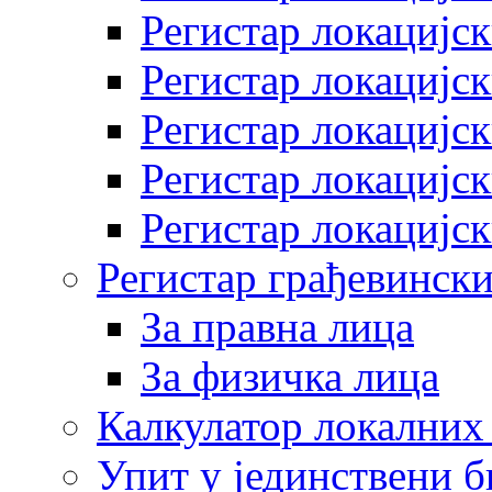
Регистар локацијск
Регистар локацијск
Регистар локацијск
Регистар локацијск
Регистар локацијск
Регистар грађевински
За правна лица
За физичка лица
Калкулатор локалних 
Упит у јединствени б