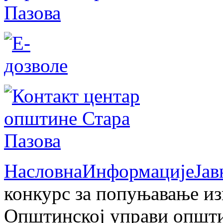
Насловна
Информације
Јав
конкурс за попуњавање и
Општинској управи општи