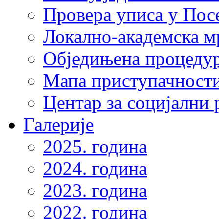
Провера уписа у Пос
Локално-академска 
Обједињена процеду
Мапа приступачности
Центар за социјални
Галерије
2025. година
2024. година
2023. година
2022. година