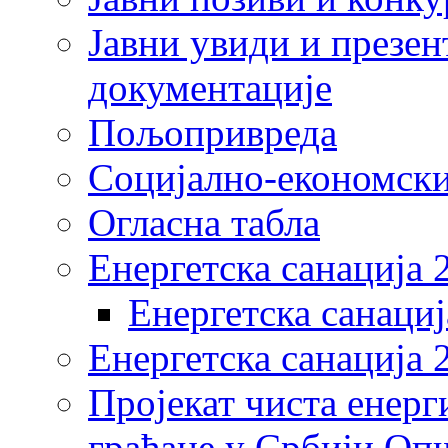
Јавни увиди и презен
документације
Пољопривреда
Социјално-економски
Огласна табла
Енергетска санација 
Енергетска санациј
Енергетска санација 
Пројекат чиста енерг
грађане у Србији Оп