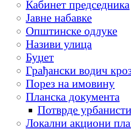
Кабинет председника
Јавне набавке
Општинске одлуке
Називи улица
Буџет
Грађански водич кроз
Порез на имовину
Планска документа
Потврде урбанисти
Локални акциони пл