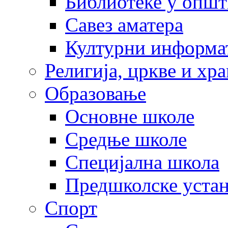
Библиотеке у опш
Савез аматера
Културни информа
Религија, цркве и хр
Образовање
Основне школе
Средње школе
Специјална школа
Предшколске уста
Спорт