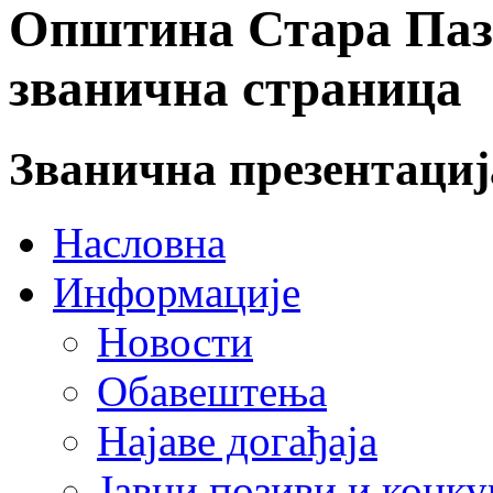
Општина Стара Пазо
званична страница
Званична презентаци
Насловна
Информације
Новости
Обавештења
Најаве догађаја
Јавни позиви и конку