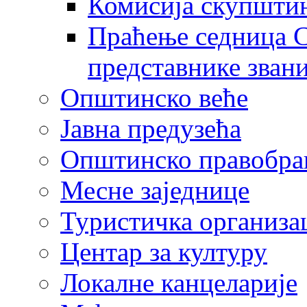
Комисија скупшти
Праћење седница С
представнике зван
Општинско веће
Јавна предузећа
Општинско правобра
Месне заједнице
Туристичка организа
Центaр за културу
Локалне канцеларије