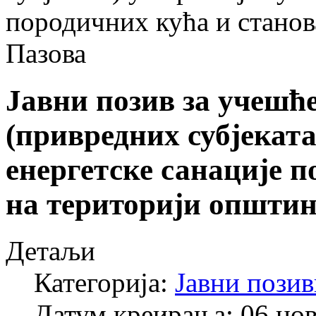
породичних кућа и станов
Пазова
Јавни позив за учешћ
(привредних субјеката
енергетске санације п
на територији општин
Детаљи
Категорија:
Јавни позив
Датум креирања: 06 но