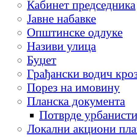
Кабинет председника
Јавне набавке
Општинске одлуке
Називи улица
Буџет
Грађански водич кроз
Порез на имовину
Планска документа
Потврде урбанисти
Локални акциони пл