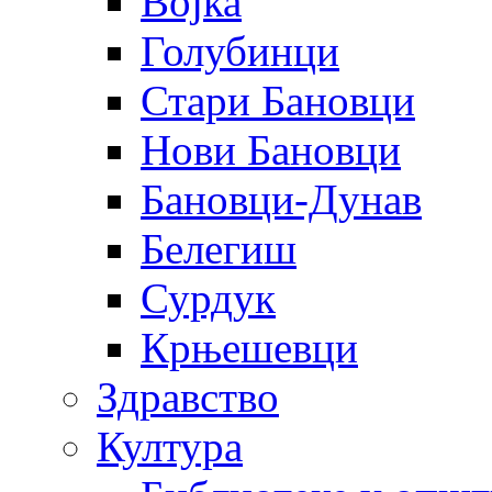
Војка
Голубинци
Стари Бановци
Нови Бановци
Бановци-Дунав
Белегиш
Сурдук
Крњешевци
Здравство
Култура