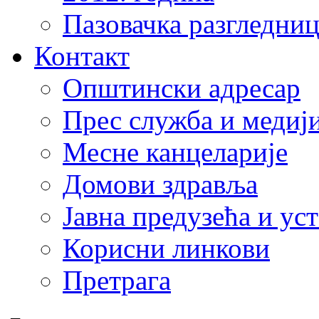
Пазовачка разгледниц
Контакт
Општински адресар
Прес служба и медиј
Месне канцеларије
Домови здравља
Јавна предузећа и ус
Корисни линкови
Претрага