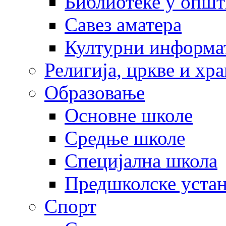
Библиотеке у опш
Савез аматера
Културни информа
Религија, цркве и хр
Образовање
Основне школе
Средње школе
Специјална школа
Предшколске уста
Спорт