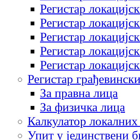
Регистар локацијск
Регистар локацијск
Регистар локацијск
Регистар локацијск
Регистар локацијск
Регистар грађевински
За правна лица
За физичка лица
Калкулатор локалних 
Упит у јединствени б