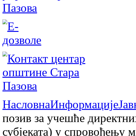
Насловна
Информације
Јав
позив за учешће директни
субјеката) у спровођењу м