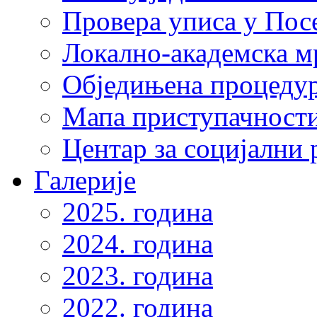
Провера уписа у Пос
Локално-академска 
Обједињена процеду
Мапа приступачности
Центар за социјални
Галерије
2025. година
2024. година
2023. година
2022. година