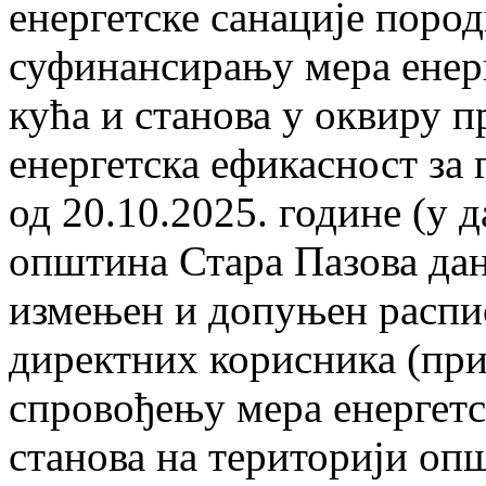
енергетске санације поро
суфинансирању мера енер
кућа и станова у оквиру п
енергетска ефикасност за 
од 20.10.2025. године (у 
општина Стара Пазова дан
измењен и допуњен распис
директних корисника (при
спровођењу мера енергетс
станова на територији оп