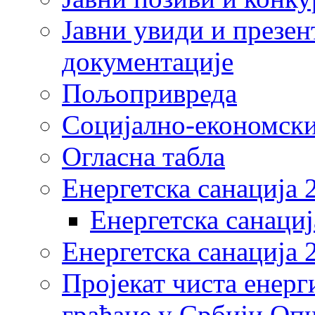
Јавни увиди и презен
документације
Пољопривреда
Социјално-економски
Огласна табла
Енергетска санација 
Енергетска санациј
Енергетска санација 
Пројекат чиста енерг
грађане у Србији Оп