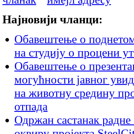
Најновији чланци:
Обавештење о поднетом 
на студију о процени у
Обавештење о презентац
могућности јавног увид
на животну средину пр
отпада
Одржан састанак радне 
оквиру пројекта SteelCi