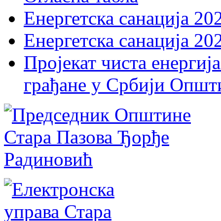
Енергетска санација 20
Енергетска санација 20
Пројекат чиста енергија
грађане у Србији Општ