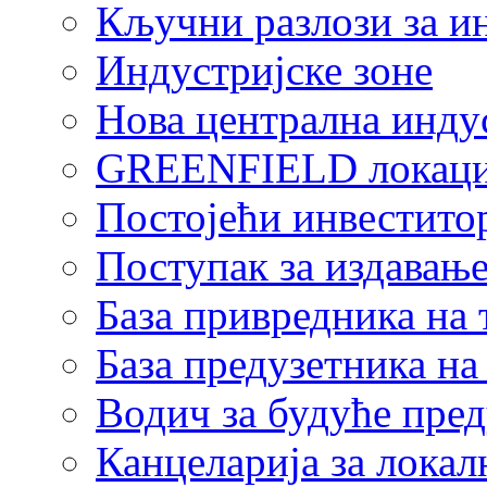
Кључни разлози за и
Индустријске зоне
Нова централна индус
GREENFIELD локаци
Постојећи инвестито
Поступак за издавање
База привредника на
База предузетника н
Водич за будуће пре
Канцеларија за локал