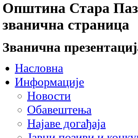
Општина Стара Пазо
званична страница
Званична презентаци
Насловна
Информације
Новости
Обавештења
Најаве догађаја
Јавни позиви и конку