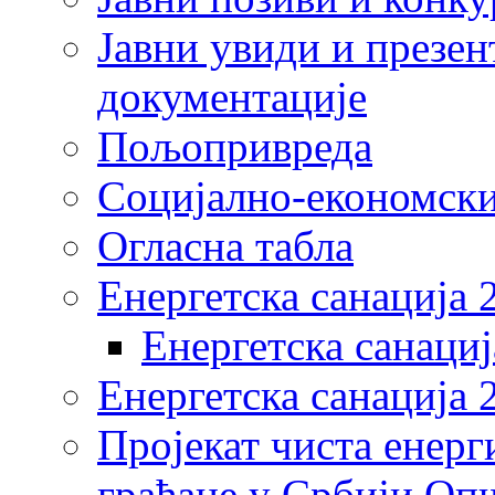
Јавни увиди и презен
документације
Пољопривреда
Социјално-економски
Огласна табла
Енергетска санација 
Енергетска санациј
Енергетска санација 
Пројекат чиста енерг
грађане у Србији Оп