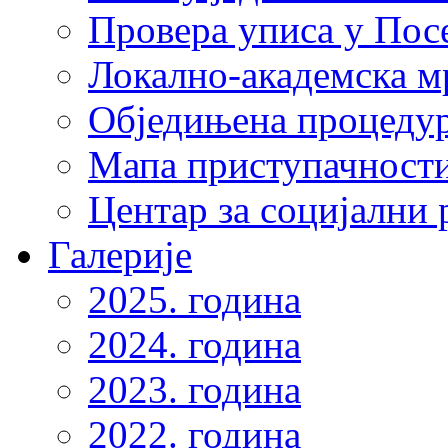
Провера уписа у Пос
Локално-академска 
Обједињена процеду
Мапа приступачности
Центар за социјални
Галерије
2025. година
2024. година
2023. година
2022. година