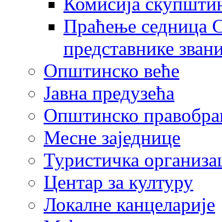
Комисија скупшти
Праћење седница С
представнике зван
Општинско веће
Јавна предузећа
Општинско правобра
Месне заједнице
Туристичка организа
Центaр за културу
Локалне канцеларије