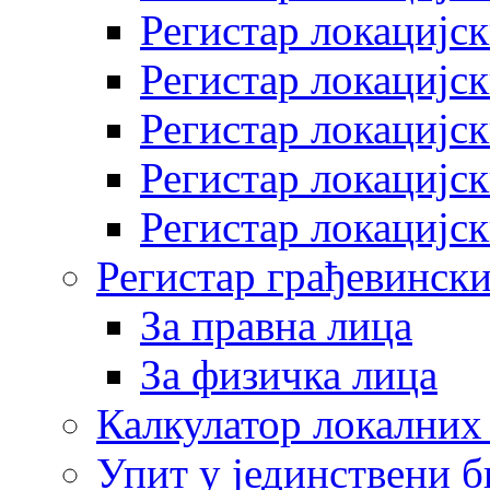
Регистар локацијск
Регистар локацијск
Регистар локацијск
Регистар локацијск
Регистар локацијск
Регистар грађевински
За правна лица
За физичка лица
Калкулатор локалних 
Упит у јединствени б