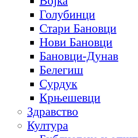
Војка
Голубинци
Стари Бановци
Нови Бановци
Бановци-Дунав
Белегиш
Сурдук
Крњешевци
Здравство
Култура