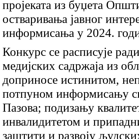
пројеката из буџета Општ
остваривања јавног интере
информисања у 2024. год
Конкурс се расписује ра
медијских садржаја из об
доприносе истинитом, не
потпуном информисању с
Пазова; подизању квалите
инвалидитетом и припадн
заштити и развоју људски