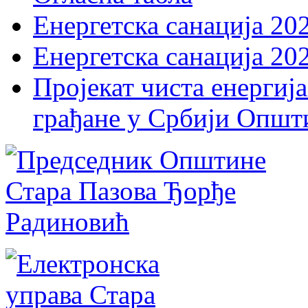
Енергетска санација 20
Енергетска санација 20
Пројекат чиста енергија
грађане у Србији Општ