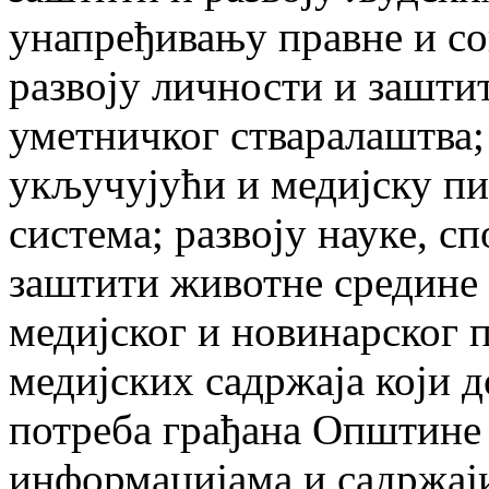
унапређивању правне и со
развоју личности и заштит
уметничког стваралаштва;
укључујући и медијску пи
система; развоју науке, с
заштити животне средине
медијског и новинарског 
медијских садржаја који 
потреба грађана Општине 
информацијама и садржаји