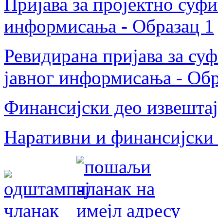
Пријава за пројектно суф
информисања - Образац 1
Ревидирана пријава за су
јавног информисања - Об
Финансијски део извештај
Наративни и финансијски 