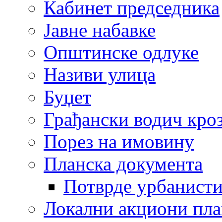
Кабинет председника
Јавне набавке
Општинске одлуке
Називи улица
Буџет
Грађански водич кроз
Порез на имовину
Планска документа
Потврде урбанисти
Локални акциони пл