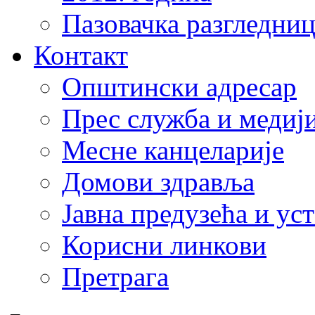
Пазовачка разгледниц
Контакт
Општински адресар
Прес служба и медиј
Месне канцеларије
Домови здравља
Јавна предузећа и ус
Корисни линкови
Претрага