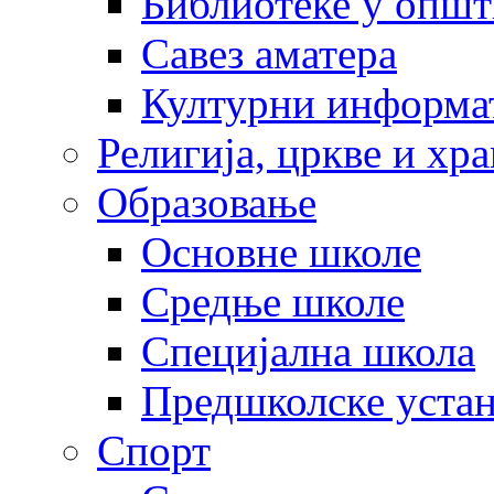
Библиотеке у опш
Савез аматера
Културни информа
Религија, цркве и хр
Образовање
Основне школе
Средње школе
Специјална школа
Предшколске уста
Спорт