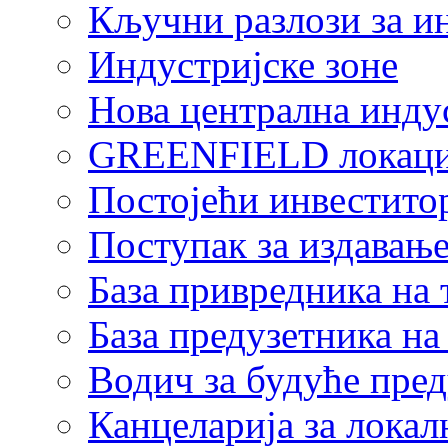
Кључни разлози за и
Индустријске зоне
Нова централна индус
GREENFIELD локаци
Постојећи инвестито
Поступак за издавање
База привредника на
База предузетника н
Водич за будуће пре
Канцеларија за локал