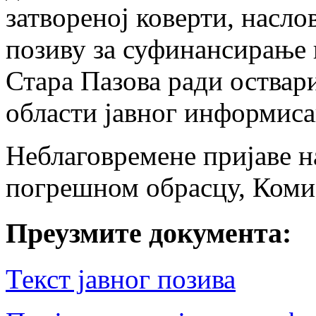
затвореној коверти, насло
позиву за суфинансирање 
Стара Пазова ради оствар
области јавног информиса
Неблаговремене пријаве на
погрешном обрасцу, Комис
Преузмите документа:
Текст јавног позива