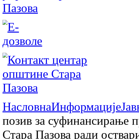
Насловна
Информације
Јав
позив за суфинансирање п
Стара Пазова ради оствар