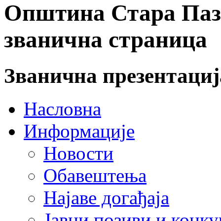
Општина Стара Пазо
званична страница
Званична презентаци
Насловна
Информације
Новости
Обавештења
Најаве догађаја
Јавни позиви и конку