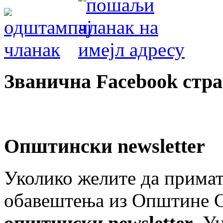
Званична Facebook стр
Општински newsletter
Уколико желите да примат
обавештења из Општине Ст
општински newsletter
. У