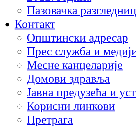
Пазовачка разгледниц
Контакт
Општински адресар
Прес служба и медиј
Месне канцеларије
Домови здравља
Јавна предузећа и ус
Корисни линкови
Претрага