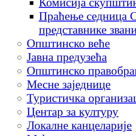
Комисија скупшти
Праћење седница С
представнике зван
Општинско веће
Јавна предузећа
Општинско правобра
Месне заједнице
Туристичка организа
Центaр за културу
Локалне канцеларије