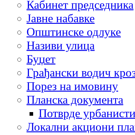
Кабинет председника
Јавне набавке
Општинске одлуке
Називи улица
Буџет
Грађански водич кроз
Порез на имовину
Планска документа
Потврде урбанисти
Локални акциони пл