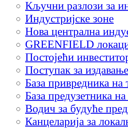
Кључни разлози за и
Индустријске зоне
Нова централна индус
GREENFIELD локаци
Постојећи инвестито
Поступак за издавање
База привредника на
База предузетника н
Водич за будуће пре
Канцеларија за локал