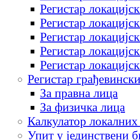
Регистар локацијск
Регистар локацијск
Регистар локацијск
Регистар локацијск
Регистар локацијск
Регистар грађевински
За правна лица
За физичка лица
Калкулатор локалних 
Упит у јединствени б