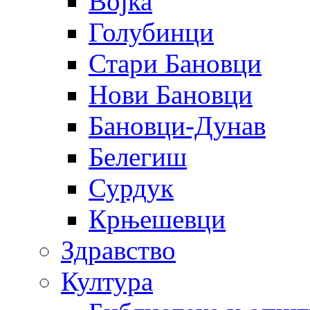
Војка
Голубинци
Стари Бановци
Нови Бановци
Бановци-Дунав
Белегиш
Сурдук
Крњешевци
Здравство
Култура