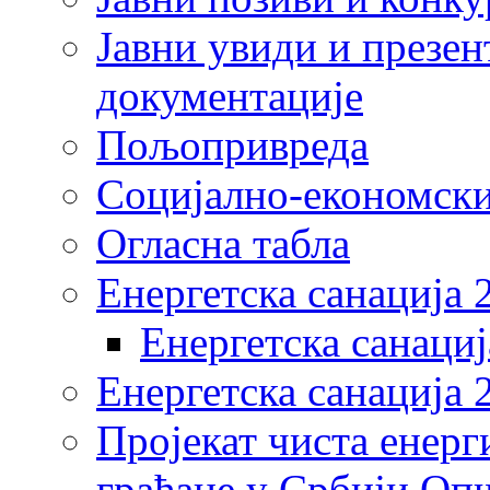
Јавни увиди и презен
документације
Пољопривреда
Социјално-економски
Огласна табла
Енергетска санација 
Енергетска санациј
Енергетска санација 
Пројекат чиста енерг
грађане у Србији Оп