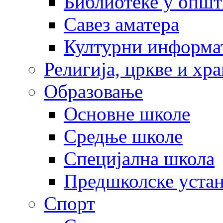
Библиотеке у опш
Савез аматера
Културни информа
Религија, цркве и хр
Образовање
Основне школе
Средње школе
Специјална школа
Предшколске уста
Спорт