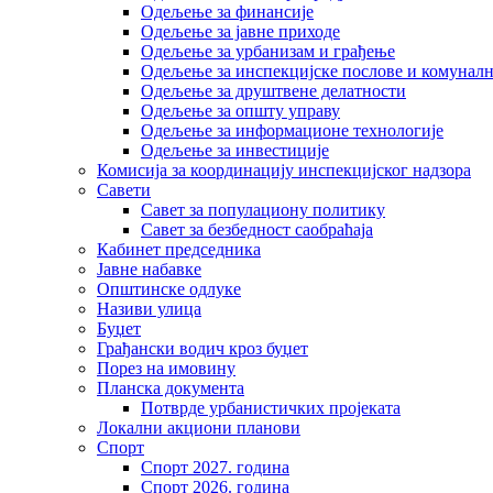
Одељење за финансије
Одељење за јавне приходе
Одељење за урбанизам и грађење
Одељење за инспекцијске послове и комуналн
Одељење за друштвене делатности
Одељење за општу управу
Одељење за информационе технологије
Одељење за инвестиције
Комисија за координацију инспекцијског надзора
Савети
Савет за популациону политику
Савет за безбедност саобраћаја
Кабинет председника
Јавне набавке
Општинске одлуке
Називи улица
Буџет
Грађански водич кроз буџет
Порез на имовину
Планска документа
Потврде урбанистичких пројеката
Локални акциони планови
Спорт
Спорт 2027. година
Спорт 2026. година