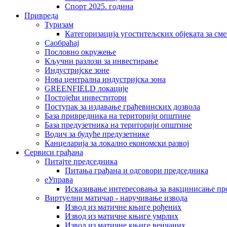
Спорт 2025. година
Привреда
Туризам
Категоризација угоститељских објеката за сме
Саобраћај
Пословно окружење
Кључни разлози за инвестирање
Индустријске зоне
Нова централна индустријска зона
GREENFIELD локације
Постојећи инвеститори
Поступак за издавање грађевинских дозвола
База привредника на територији општине
База предузетника на територији општине
Водич за будуће предузетнике
Канцеларија за локално економски развој
Сервиси грађана
Питајте председника
Питања грађана и одговори председника
еУправа
Исказивање интересовања за вакцинисање п
Виртуелни матичар - наручивање извода
Извод из матичне књиге рођених
Извод из матичне књиге умрлих
Извод из матичне књиге венчаних