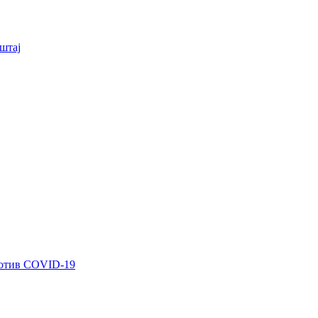
штај
ротив COVID-19