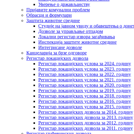
Уверење о држављанству
Пријавите комунални проблем
Обрасци и формулари
Заштита животне средине
Студије на јавном увиду и обавештења о дон
Дозволе за управљање отпадом
Локални регистар извора загађивања
Инспекција заштите животне средине
Интегрисане дозволе
Канцеларија за брзе одговоре
Регистар локацијских дозвола
Регистар локацијских услова за 2024. годину
Регистар локацијских услова за 2023. годину
Регистар локацијских услова за 2022. годину
Регистар локацијских услова за 2021. годину
Регистар локацијских услова за 2020. годину
Регистар локацијских услова за 2019. годину
Регистар локацијских услова за 2018. годину
Регистар локацијских услова за 2016. годину
Регистар локацијских услова за 2015. годину
Регистар локацијских дозвола за 2014. годину
Регистар локацијских дозвола за 2013. годину
Регистар локацијских дозвола за 2012. годину
Регистар локацијских дозвола за 2011. годину
Регистар грађевинских дозвола