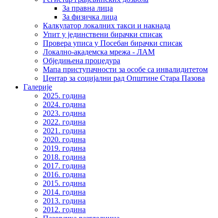
За правна лица
За физичка лица
Калкулатор локалних такси и накнада
Упит у јединствени бирачки списак
Провера уписа у Посебан бирачки списак
Локално-академска мрежа - ЛАМ
Обједињена процедура
Мапа приступачности за особе са инвалидитетом
Центар за социјални рад Општине Стара Пазова
Галерије
2025. година
2024. година
2023. година
2022. година
2021. година
2020. година
2019. година
2018. година
2017. година
2016. година
2015. година
2014. година
2013. година
2012. година