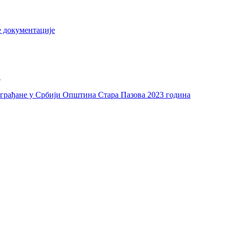
е документације
и
а грађане у Србији Општина Стара Пазова 2023 година