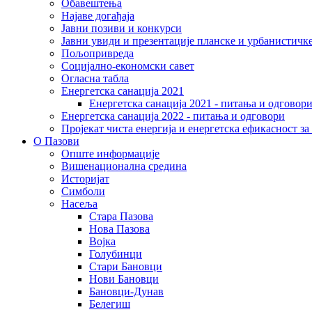
Обавештења
Најаве догађаја
Јавни позиви и конкурси
Јавни увиди и презентације планске и урбанистичк
Пољопривреда
Социјално-економски сaвет
Огласна табла
Енергетска санација 2021
Енергетска санација 2021 - питања и одговор
Енергетска санација 2022 - питања и одговори
Пројекат чиста енергија и енергетска ефикасност з
О Пазови
Опште информације
Вишенационална средина
Историјат
Симболи
Насеља
Стара Пазова
Нова Пазова
Војка
Голубинци
Стари Бановци
Нови Бановци
Бановци-Дунав
Белегиш