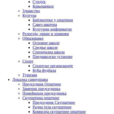
Сурдук
Крњешевци
Здравство
Култура
Библиотеке у општини
Савез аматера
Културни информатор
Религија, цркве и храмови
Образовање
Основне школе
Средње школе
Специјална школа
Предшколске установе
Спорт
Спортске организације
Кућа фудбала
Туризам
Локална самоуправа
Председник Општине
Заменик председника
Помоћници председника
Скупштина општине
Председник Скупштине
Радна тела скупштине
Комисија скупштине општине