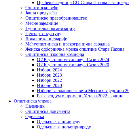
Праћење седница СО Стара Пазова – за предс
Општинско веће
Јавна предузећа
Општинско правобранилаштво
Месне заједнице
Туристичка организација
Центaр за културу
Локалне канцеларије
Међуопштинска и прекогранична сарадња
Женска одборничка мрежа општине Стара Пазова
Општинска изборна комисија
ОИК у сталном саставу - Сазив 2024
ОИК у сталном саставу - Сазив 2020
Избори 2024
Избори 2023
Избори 2022
Избори 2020
Избори за чланове савета Месних заједница 2
Референдум о промени Устава 2022. године
Општинска управа
Начелник
Општинска документа
Одељења
Одељење за привреду
Одељење за пољопривреду