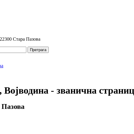
 22300 Стара Пазова
Претрага
 Војводина - званична страни
 Пазова