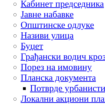
Кабинет председника
Јавне набавке
Општинске одлуке
Називи улица
Буџет
Грађански водич кроз
Порез на имовину
Планска документа
Потврде урбанисти
Локални акциони пл