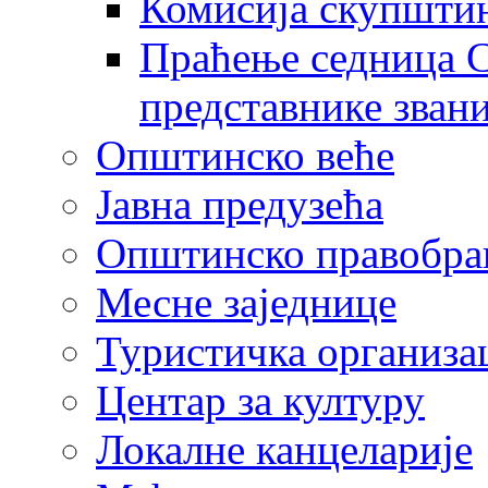
Комисија скупшти
Праћење седница С
представнике зван
Општинско веће
Јавна предузећа
Општинско правобра
Месне заједнице
Туристичка организа
Центaр за културу
Локалне канцеларије