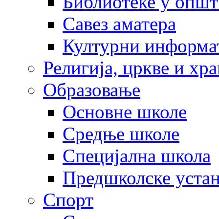
Библиотеке у опш
Савез аматера
Културни информа
Религија, цркве и хр
Образовање
Основне школе
Средње школе
Специјална школа
Предшколске уста
Спорт