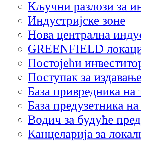
Кључни разлози за и
Индустријске зоне
Нова централна индус
GREENFIELD локаци
Постојећи инвестито
Поступак за издавање
База привредника на
База предузетника н
Водич за будуће пре
Канцеларија за локал