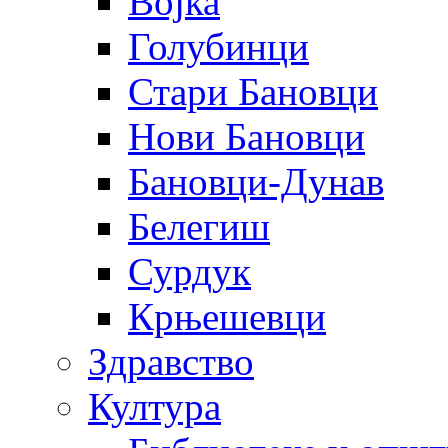
Војка
Голубинци
Стари Бановци
Нови Бановци
Бановци-Дунав
Белегиш
Сурдук
Крњешевци
Здравство
Култура