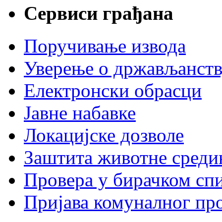
Сервиси грађана
Поручивање извода
Уверење о држављанст
Електронски обрасци
Јавне набавке
Локацијске дозволе
Заштита животне среди
Провера у бирачком сп
Пријава комуналног пр