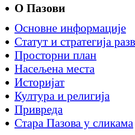
О Пазови
Основне информације
Статут и стратегија разв
Просторни план
Насељена места
Историјат
Култура и религија
Привреда
Стара Пазова у сликама