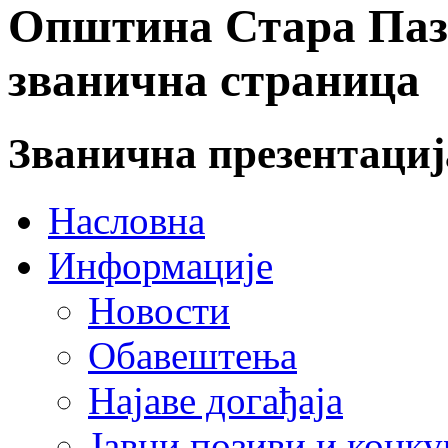
Општина Стара Пазо
званична страница
Званична презентаци
Насловна
Информације
Новости
Обавештења
Најаве догађаја
Јавни позиви и конку