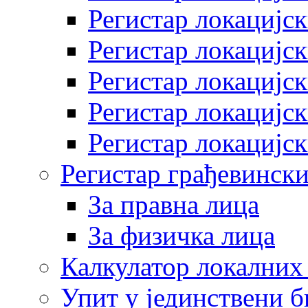
Регистар локацијск
Регистар локацијск
Регистар локацијск
Регистар локацијск
Регистар локацијск
Регистар грађевински
За правна лица
За физичка лица
Калкулатор локалних 
Упит у јединствени б