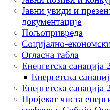
Јавни увиди и презен
документације
Пољопривреда
Социјално-економски
Огласна табла
Енергетска санација 
Енергетска санациј
Енергетска санација 
Пројекат чиста енерг
грађане у Србији Оп