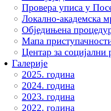
Провера уписа у Пос
Локално-академска 
Обједињена процеду
Мапа приступачности
Центар за социјални
Галерије
2025. година
2024. година
2023. година
2022. година