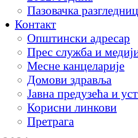
Пазовачка разгледниц
Контакт
Општински адресар
Прес служба и медиј
Месне канцеларије
Домови здравља
Јавна предузећа и ус
Корисни линкови
Претрага