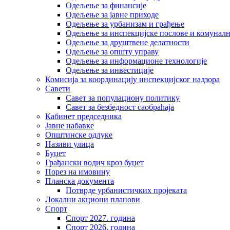
Одељење за финансије
Одељење за јавне приходе
Одељење за урбанизам и грађење
Одељење за инспекцијске послове и комуналн
Одељење за друштвене делатности
Одељење за општу управу
Одељење за информационе технологије
Одељење за инвестиције
Комисија за координацију инспекцијског надзора
Савети
Савет за популациону политику
Савет за безбедност саобраћаја
Кабинет председника
Јавне набавке
Општинске одлуке
Називи улица
Буџет
Грађански водич кроз буџет
Порез на имовину
Планска документа
Потврде урбанистичких пројеката
Локални акциони планови
Спорт
Спорт 2027. година
Спорт 2026. година