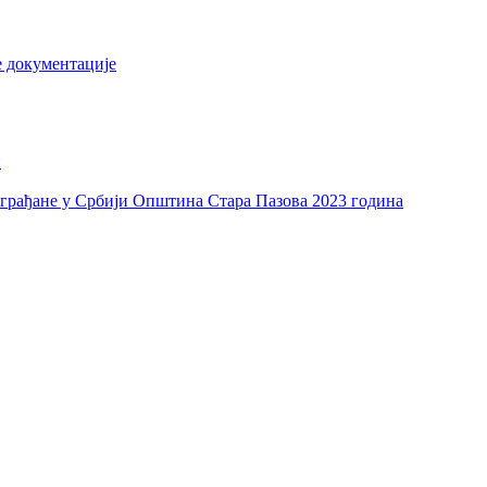
е документације
и
а грађане у Србији Општина Стара Пазова 2023 година