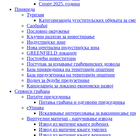
Спорт 2025. година
Привреда
Туризам
Категоризација угоститељских објеката за сме
Саобраћај
Пословно окружење
Кључни разлози за инвестирање
Индустријске зоне
Нова централна индустријска зона
GREENFIELD локације
Постојећи инвеститори
Поступак за издавање грађевинских дозвола
База привредника на територији општине
База предузетника на територији општине
Водич за будуће предузетнике
Канцеларија за локално економски развој
Сервиси грађана
Питајте председника
Питања грађана и одговори председника
еУправа
Исказивање интересовања за вакцинисање п
Виртуелни матичар - наручивање извода
Извод из матичне књиге рођених
Извод из матичне књиге умрлих
Извод из матичне књиге венчаних