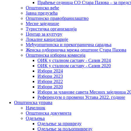
Праћење седница СО Стара Пазова – за предс
Општинско веће
Јавна предузећа
Општинско правобранилаштво
Месне заједнице
Туристичка организација
Центaр за културу
Локалне канцеларије
Међуопштинска и прекогранична сарадња
Женска одборничка мрежа општине Стара Пазова
Општинска изборна комисија
ОИК у сталном саставу - Сазив 2024
ОИК у сталном саставу - Сазив 2020
Избори 2024
Избори 2023
Избори 2022
Избори 2020
Избори за чланове савета Месних заједница 2
Референдум о промени Устава 2022. године
Општинска управа
Начелник
Општинска документа
Одељења
Одељење за привреду
Одељење за пољопривреду