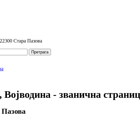
 22300 Стара Пазова
Претрага
 Војводина - званична страни
 Пазова