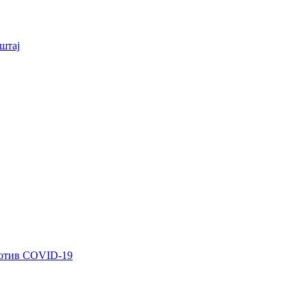
штај
ротив COVID-19