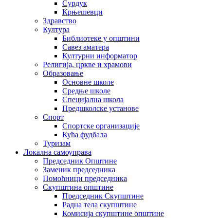
Сурдук
Крњешевци
Здравство
Култура
Библиотеке у општини
Савез аматера
Културни информатор
Религија, цркве и храмови
Образовање
Основне школе
Средње школе
Специјална школа
Предшколске установе
Спорт
Спортске организације
Кућа фудбала
Туризам
Локална самоуправа
Председник Општине
Заменик председника
Помоћници председника
Скупштина општине
Председник Скупштине
Радна тела скупштине
Комисија скупштине општине