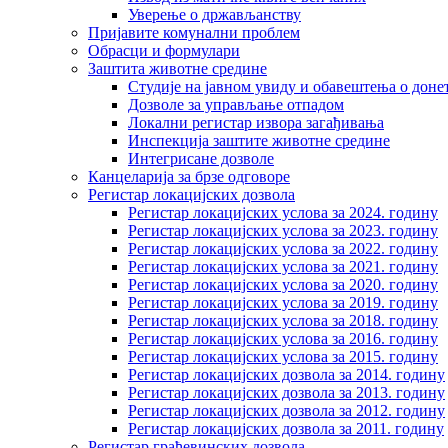
Уверење о држављанству
Пријавите комунални проблем
Обрасци и формулари
Заштита животне средине
Студије на јавном увиду и обавештења о дон
Дозволе за управљање отпадом
Локални регистар извора загађивања
Инспекција заштите животне средине
Интегрисане дозволе
Канцеларија за брзе одговоре
Регистар локацијских дозвола
Регистар локацијских услова за 2024. годину
Регистар локацијских услова за 2023. годину
Регистар локацијских услова за 2022. годину
Регистар локацијских услова за 2021. годину
Регистар локацијских услова за 2020. годину
Регистар локацијских услова за 2019. годину
Регистар локацијских услова за 2018. годину
Регистар локацијских услова за 2016. годину
Регистар локацијских услова за 2015. годину
Регистар локацијских дозвола за 2014. годину
Регистар локацијских дозвола за 2013. годину
Регистар локацијских дозвола за 2012. годину
Регистар локацијских дозвола за 2011. годину
Регистар грађевинских дозвола