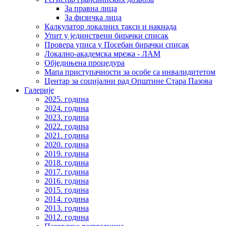
За правна лица
За физичка лица
Калкулатор локалних такси и накнада
Упит у јединствени бирачки списак
Провера уписа у Посебан бирачки списак
Локално-академска мрежа - ЛАМ
Обједињена процедура
Мапа приступачности за особе са инвалидитетом
Центар за социјални рад Општине Стара Пазова
Галерије
2025. година
2024. година
2023. година
2022. година
2021. година
2020. година
2019. година
2018. година
2017. година
2016. година
2015. година
2014. година
2013. година
2012. година