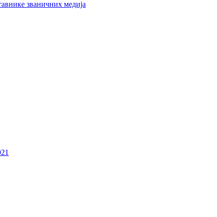
тавнике званичних медија
021