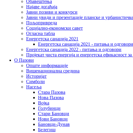
Обавештења
Најаве догађаја
Јавни позиви и конкурси
Јавни увиди и презентације планске и урбанистичк
Пољопривреда
Социјално-економски сaвет
Огласна табла
Енергетска санација 2021
Енергетска санација 2021 - питања и одговор
Енергетска санација 2022 - питања и одговори
Пројекат чиста енергија и енергетска ефикасност з
О Пазови
Опште информације
Вишенационална средина
Историјат
Симболи
Насеља
Стара Пазова
Нова Пазова
Војка
Голубинци
Стари Бановци
Нови Бановци
Бановци-Дунав
Белегиш