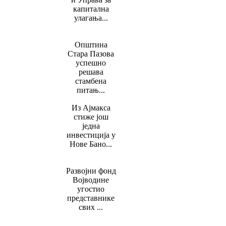
капитална
улагања...
Општина
Стара Пазова
успешно
решава
стамбена
питањ...
Из Ајмакса
стиже још
једна
инвестиција у
Нове Бано...
Развојни фонд
Војводине
угостио
представнике
свих ...