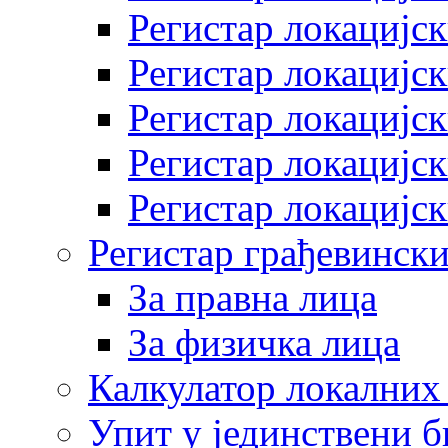
Регистар локацијск
Регистар локацијск
Регистар локацијск
Регистар локацијск
Регистар локацијск
Регистар грађевински
За правна лица
За физичка лица
Калкулатор локалних 
Упит у јединствени б