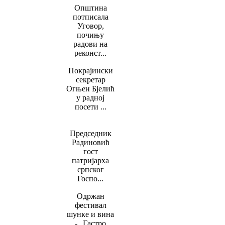
Oпштина
потписала
Уговор,
почињу
радови на
реконст...
Покрајински
секретар
Огњен Бјелић
у радној
посети ...
Председник
Радиновић
гост
патријарха
српског
Госпо...
Одржан
фестивал
шунке и вина
- „Гастро