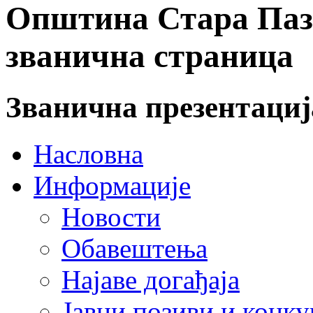
Општина Стара Пазо
званична страница
Званична презентаци
Насловна
Информације
Новости
Обавештења
Најаве догађаја
Јавни позиви и конку