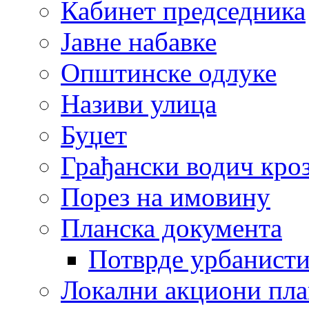
Кабинет председника
Јавне набавке
Општинске одлуке
Називи улица
Буџет
Грађански водич кроз
Порез на имовину
Планска документа
Потврде урбанисти
Локални акциони пл