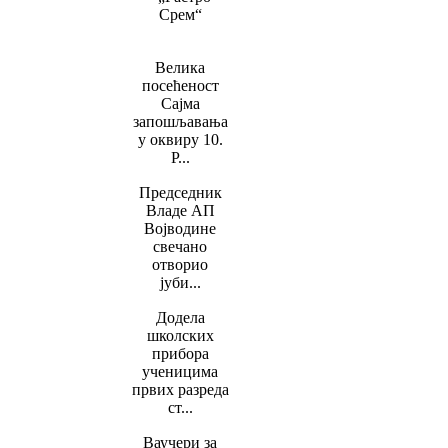
Срем“
Велика
посећеност
Сајма
запошљавања
у оквиру 10.
Р...
Председник
Владе АП
Војводине
свечано
отворио
јуби...
Додела
школских
прибора
ученицима
првих разреда
ст...
Ваучери за