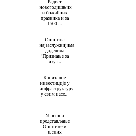
Радост
новогодишњих
и божићних
празника и за
1500 ...
Општина
најзаслужнијима
доделила
"Признање за
изуз...
Капиталне
инвестиције у
инфраструктуру
у свим насе...
Успешно
представљање
Општине и
њених