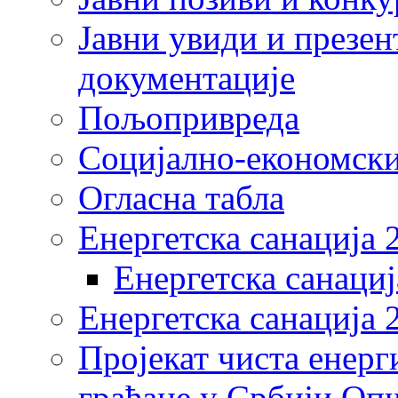
Јавни увиди и презен
документације
Пољопривреда
Социјално-економски
Огласна табла
Енергетска санација 
Енергетска санациј
Енергетска санација 
Пројекат чиста енерг
грађане у Србији Оп