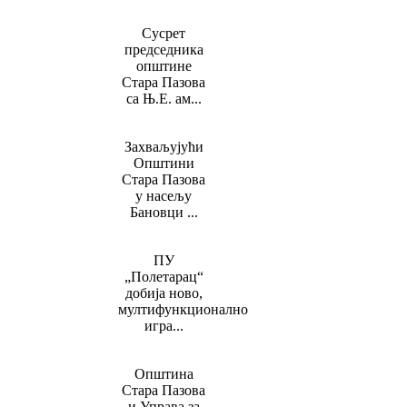
Сусрет
председника
општине
Стара Пазова
са Њ.Е. ам...
Захваљујући
Општини
Стара Пазова
у насељу
Бановци ...
ПУ
„Полетарац“
добија ново,
мултифункционално
игра...
Општина
Стара Пазова
и Управа за