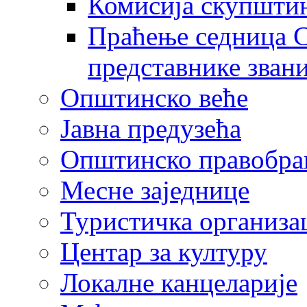
Комисија скупшти
Праћење седница С
представнике зван
Општинско веће
Јавна предузећа
Општинско правобра
Месне заједнице
Туристичка организа
Центaр за културу
Локалне канцеларије