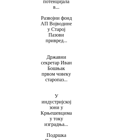
потенцијала
в...
Развојни фонд
АП Војводине
у Старој
Пазови
привред...
Државни
секретар Иван
Бошњак
првом човеку
старопаз...
У
индустријској
зони у
Крњешевцима
у току
изградња...
Подршка