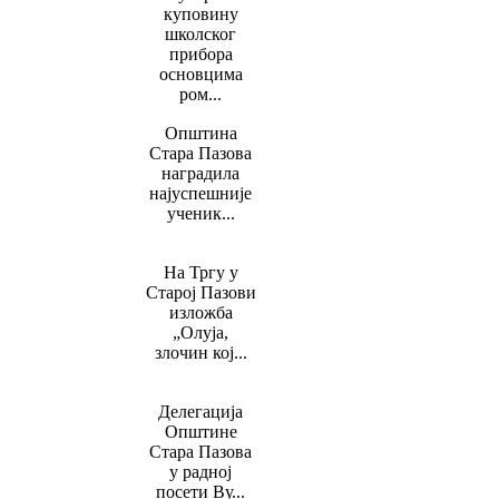
куповину
школског
прибора
основцима
ром...
Општина
Стара Пазова
наградила
најуспешније
ученик...
На Тргу у
Старој Пазови
изложба
„Олуја,
злочин кој...
Делегација
Општине
Стара Пазова
у радној
посети Ву...