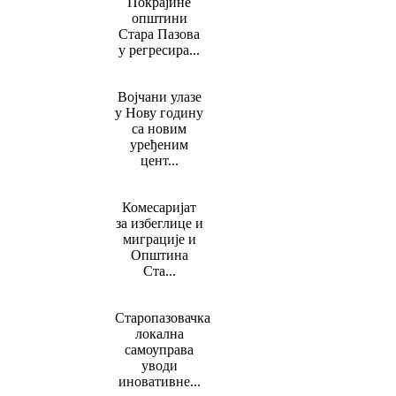
Покрајине
општини
Стара Пазова
у регресира...
Војчани улазе
у Нову годину
са новим
уређеним
цент...
Комесаријат
за избеглице и
миграције и
Oпштина
Ста...
Старопазовачка
локална
самоуправа
уводи
иновативне...