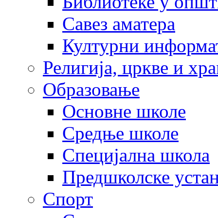
Библиотеке у опш
Савез аматера
Културни информа
Религија, цркве и хр
Образовање
Основне школе
Средње школе
Специјална школа
Предшколске уста
Спорт