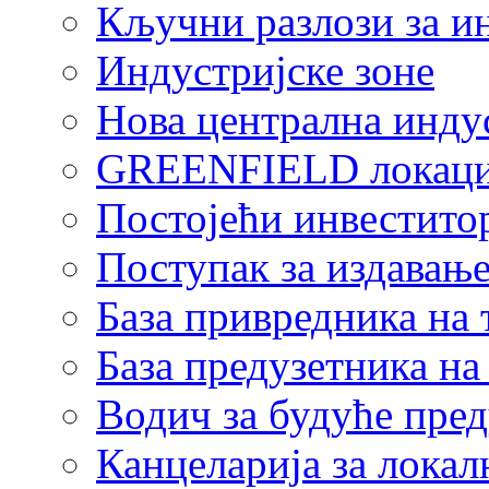
Кључни разлози за и
Индустријске зоне
Нова централна индус
GREENFIELD локаци
Постојећи инвестито
Поступак за издавање
База привредника на
База предузетника н
Водич за будуће пре
Канцеларија за локал