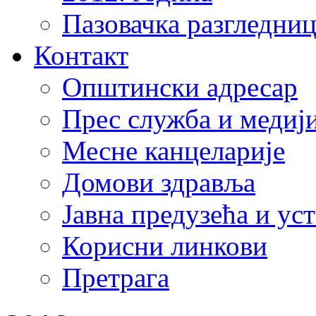
Пазовачка разгледниц
Контакт
Општински адресар
Прес служба и медиј
Месне канцеларије
Домови здравља
Јавна предузећа и ус
Корисни линкови
Претрага