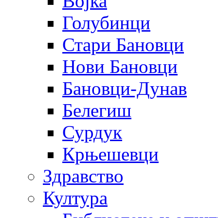
Војка
Голубинци
Стари Бановци
Нови Бановци
Бановци-Дунав
Белегиш
Сурдук
Крњешевци
Здравство
Култура