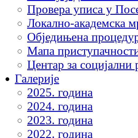
Провера уписа у Пос
Локално-академска 
Обједињена процеду
Мапа приступачности
Центар за социјални
Галерије
2025. година
2024. година
2023. година
2022. година