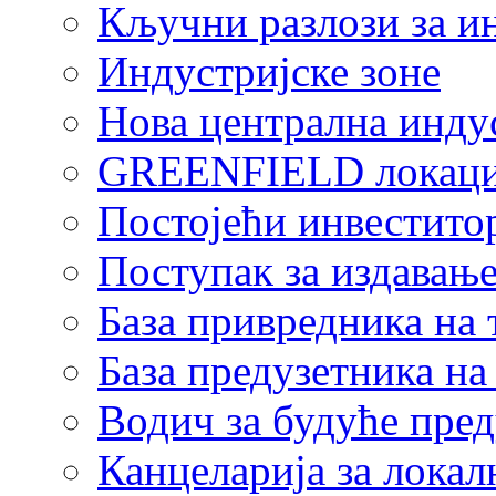
Кључни разлози за и
Индустријске зоне
Нова централна индус
GREENFIELD локаци
Постојећи инвестито
Поступак за издавање
База привредника на
База предузетника н
Водич за будуће пре
Канцеларија за локал