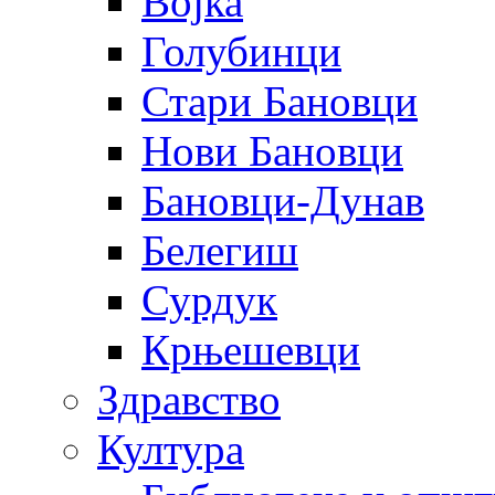
Војка
Голубинци
Стари Бановци
Нови Бановци
Бановци-Дунав
Белегиш
Сурдук
Крњешевци
Здравство
Култура