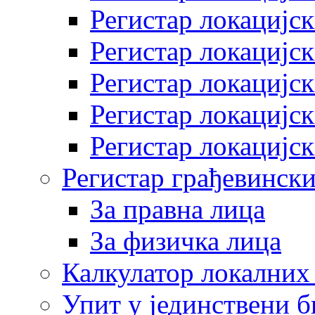
Регистар локацијск
Регистар локацијск
Регистар локацијск
Регистар локацијск
Регистар локацијск
Регистар грађевински
За правна лица
За физичка лица
Калкулатор локалних 
Упит у јединствени б