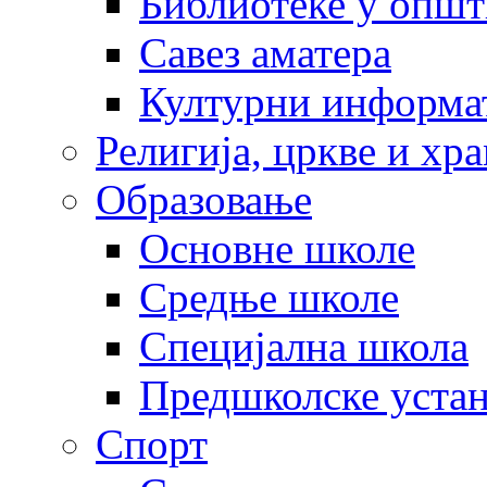
Библиотеке у опш
Савез аматера
Културни информа
Религија, цркве и хр
Образовање
Основне школе
Средње школе
Специјална школа
Предшколске уста
Спорт