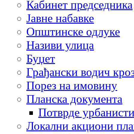
Кабинет председника
Јавне набавке
Општинске одлуке
Називи улица
Буџет
Грађански водич кроз
Порез на имовину
Планска документа
Потврде урбанисти
Локални акциони пл