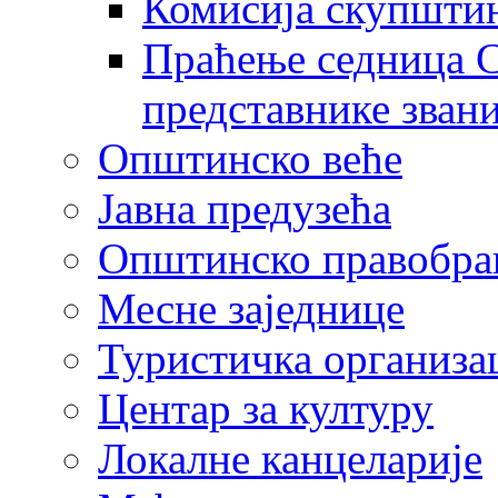
Комисија скупшти
Праћење седница С
представнике зван
Општинско веће
Јавна предузећа
Општинско правобра
Месне заједнице
Туристичка организа
Центaр за културу
Локалне канцеларије