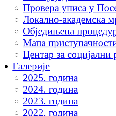
Провера уписа у Пос
Локално-академска 
Обједињена процеду
Мапа приступачности
Центар за социјални
Галерије
2025. година
2024. година
2023. година
2022. година