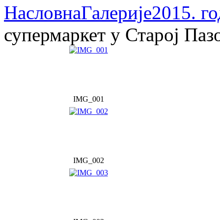
Насловна
Галерије
2015. г
супермаркет у Старој Паз
IMG_001
IMG_002