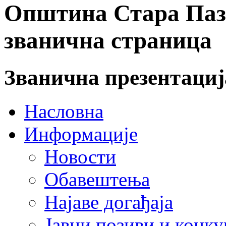
Општина Стара Пазо
званична страница
Званична презентаци
Насловна
Информације
Новости
Обавештења
Најаве догађаја
Јавни позиви и конку