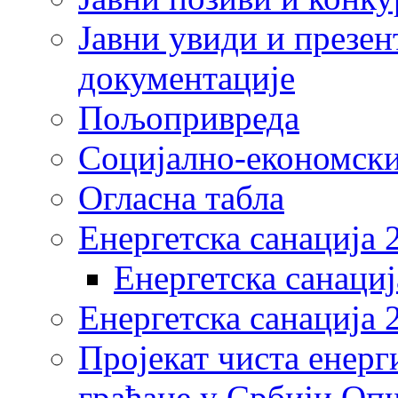
Јавни увиди и презен
документације
Пољопривреда
Социјално-економски
Огласна табла
Енергетска санација 
Енергетска санациј
Енергетска санација 
Пројекат чиста енерг
грађане у Србији Оп