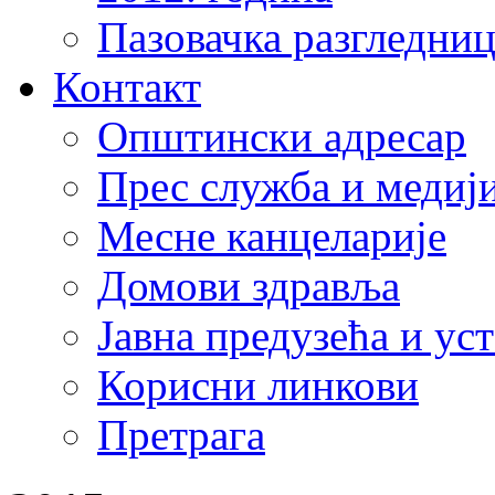
Пазовачка разгледниц
Контакт
Општински адресар
Прес служба и медиј
Месне канцеларије
Домови здравља
Јавна предузећа и ус
Корисни линкови
Претрага