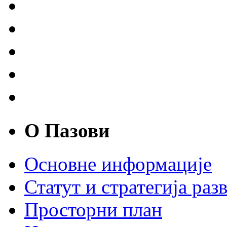
О Пазови
Основне информације
Статут и стратегија разв
Просторни план