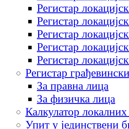
Регистар локацијск
Регистар локацијск
Регистар локацијск
Регистар локацијск
Регистар локацијск
Регистар грађевински
За правна лица
За физичка лица
Калкулатор локалних 
Упит у јединствени б