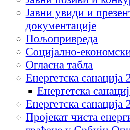
Јавни увиди и презен
документације
Пољопривреда
Социјално-економски
Огласна табла
Енергетска санација 
Енергетска санациј
Енергетска санација 
Пројекат чиста енерг
грађане у Србији Оп