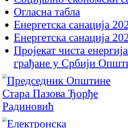
Огласна табла
Енергетска санација 20
Енергетска санација 20
Пројекат чиста енергија
грађане у Србији Општ