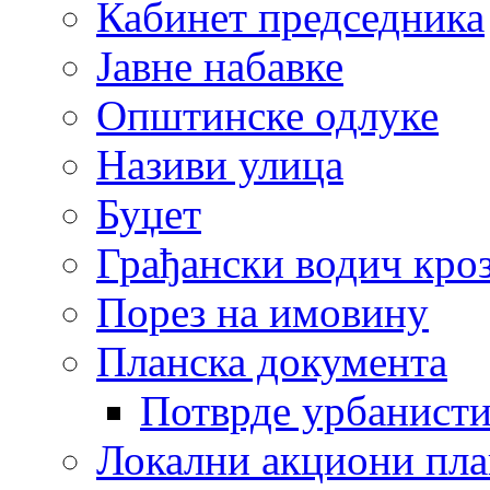
Кабинет председника
Јавне набавке
Општинске одлуке
Називи улица
Буџет
Грађански водич кроз
Порез на имовину
Планска документа
Потврде урбанисти
Локални акциони пл