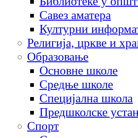
Библиотеке у опш
Савез аматера
Културни информа
Религија, цркве и хр
Образовање
Основне школе
Средње школе
Специјална школа
Предшколске уста
Спорт