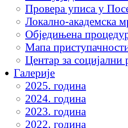
Провера уписа у Пос
Локално-академска 
Обједињена процеду
Мапа приступачности
Центар за социјални
Галерије
2025. година
2024. година
2023. година
2022. година