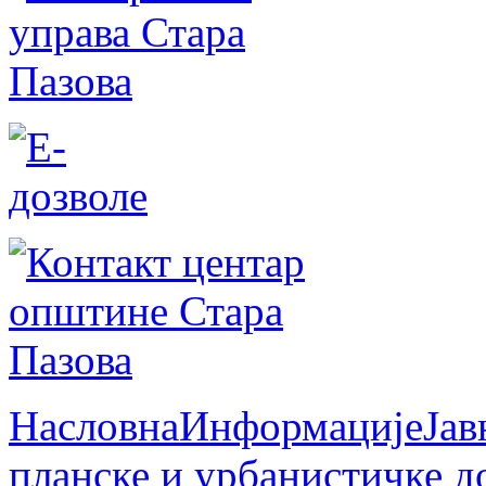
Насловна
Информације
Јав
планске и урбанистичке д