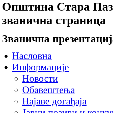
Општина Стара Пазо
званична страница
Званична презентаци
Насловна
Информације
Новости
Обавештења
Најаве догађаја
Јавни позиви и конку