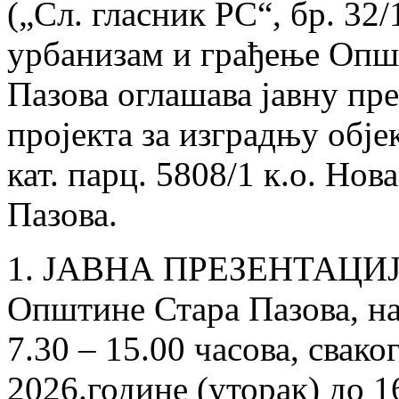
(„Сл. гласник РС“, бр. 32
урбанизам и грађење Опш
Пазова оглашава јавну пр
пројекта за изградњу обје
кат. парц. 5808/1 к.о. Но
Пазова.
1. ЈАВНА ПРЕЗЕНТАЦИЈА 
Oпштине Стара Пазова, на 
7.30 – 15.00 часова, свако
2026.године (уторак) до 16