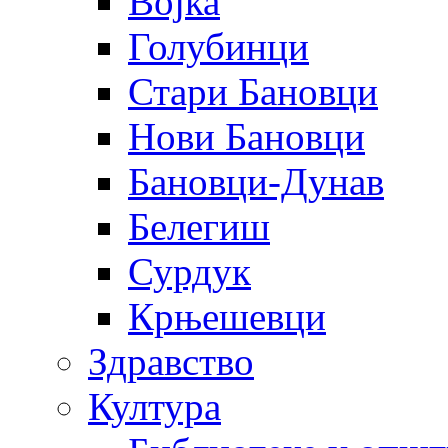
Војка
Голубинци
Стари Бановци
Нови Бановци
Бановци-Дунав
Белегиш
Сурдук
Крњешевци
Здравство
Култура