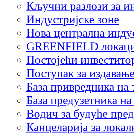
Кључни разлози за и
Индустријске зоне
Нова централна индус
GREENFIELD локаци
Постојећи инвестито
Поступак за издавање
База привредника на
База предузетника н
Водич за будуће пре
Канцеларија за локал