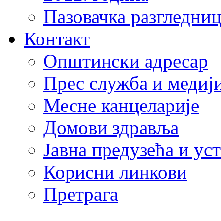
Пазовачка разгледниц
Контакт
Општински адресар
Прес служба и медиј
Месне канцеларије
Домови здравља
Јавна предузећа и ус
Корисни линкови
Претрага