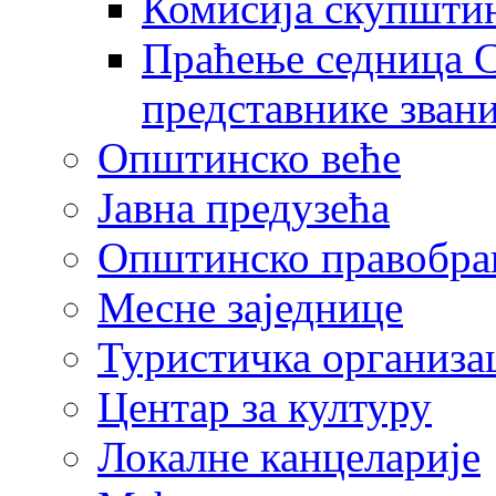
Комисија скупшти
Праћење седница С
представнике зван
Општинско веће
Јавна предузећа
Општинско правобра
Месне заједнице
Туристичка организа
Центaр за културу
Локалне канцеларије