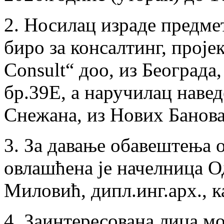
2. Носилац израде предме
биро за консалтинг, прој
Consult“ доо, из Београда
бр.39Е, а наручилац навед
Снежана, из Нових Банова
3. За давање обавештења о
овлашћена је начелница 
Миловић, дипл.инг.арх., к
4. Заинтересована лица мо