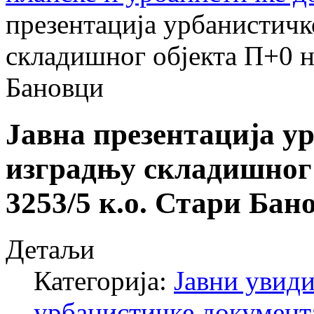
презентација урбанистичк
складишног објекта П+0 на
Бановци
Јавна презентација у
изградњу складишног 
3253/5 к.о. Стари Бан
Детаљи
Категорија:
Јавни увиди
урбанистичке документ