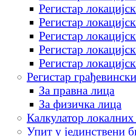
Регистар локацијск
Регистар локацијск
Регистар локацијск
Регистар локацијск
Регистар локацијск
Регистар грађевински
За правна лица
За физичка лица
Калкулатор локалних 
Упит у јединствени б