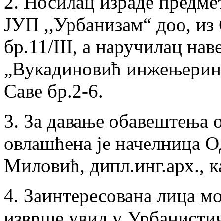
2. Носилац израде предме
ЈУП ,,Урбанизам“ доо, из 
бр.11/III, а наручилац нав
„Вукадиновић инжењеринг
Саве бр.2-6.
3. За давање обавештења о
овлашћена је начелница 
Миловић, дипл.инг.арх., к
4. Заинтересована лица мо
изврше увид у Урбанистич