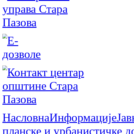
Насловна
Информације
Јав
планске и урбанистичке д