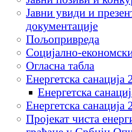
Јавни увиди и презен
документације
Пољопривреда
Социјално-економски
Огласна табла
Енергетска санација 
Енергетска санациј
Енергетска санација 
Пројекат чиста енерг
грађане у Србији Оп