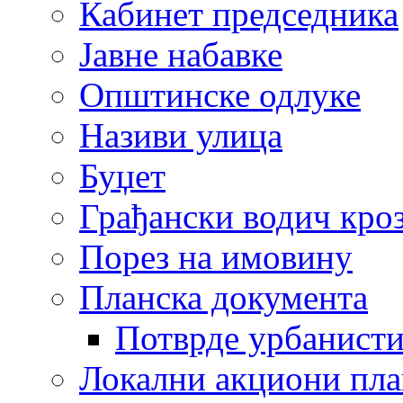
Кабинет председника
Јавне набавке
Општинске одлуке
Називи улица
Буџет
Грађански водич кроз
Порез на имовину
Планска документа
Потврде урбанисти
Локални акциони пл