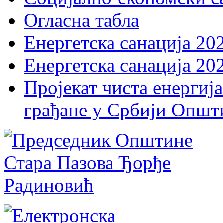
Огласна табла
Енергетска санација 20
Енергетска санација 20
Пројекат чиста енергија
грађане у Србији Општ