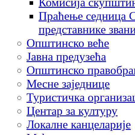
Комисија скупшти
Праћење седница С
представнике зван
Општинско веће
Јавна предузећа
Општинско правобра
Месне заједнице
Туристичка организа
Центaр за културу
Локалне канцеларије