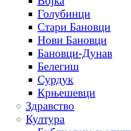
Војка
Голубинци
Стари Бановци
Нови Бановци
Бановци-Дунав
Белегиш
Сурдук
Крњешевци
Здравство
Култура