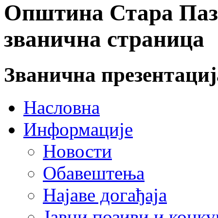
Општина Стара Пазо
званична страница
Званична презентаци
Насловна
Информације
Новости
Обавештења
Најаве догађаја
Јавни позиви и конку