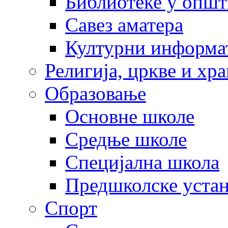
Библиотеке у опш
Савез аматера
Културни информа
Религија, цркве и хр
Образовање
Основне школе
Средње школе
Специјална школа
Предшколске уста
Спорт