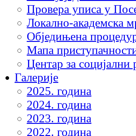
Провера уписа у Пос
Локално-академска 
Обједињена процеду
Мапа приступачности
Центар за социјални
Галерије
2025. година
2024. година
2023. година
2022. година