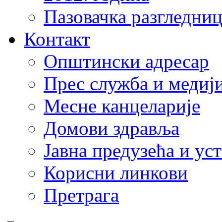
Пазовачка разгледниц
Контакт
Општински адресар
Прес служба и медиј
Месне канцеларије
Домови здравља
Јавна предузећа и ус
Корисни линкови
Претрага