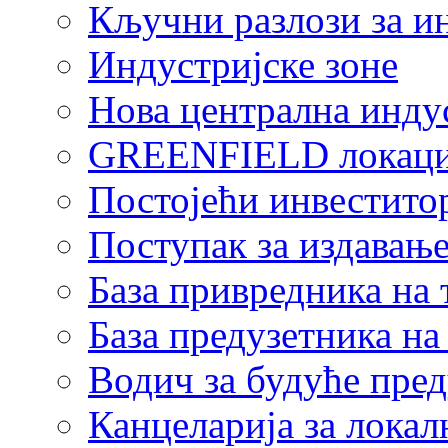
Кључни разлози за и
Индустријске зоне
Нова централна индус
GREENFIELD локаци
Постојећи инвестито
Поступак за издавање
База привредника на
База предузетника н
Водич за будуће пре
Канцеларија за локал