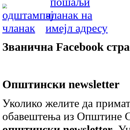
Званична Facebook стр
Општински newsletter
Уколико желите да примат
обавештења из Општине Ст
општински newsletter
. У