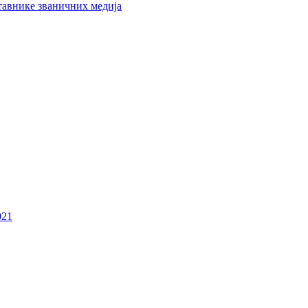
тавнике званичних медија
021