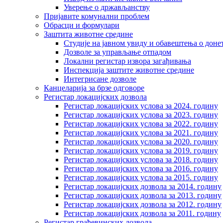
Уверење о држављанству
Пријавите комунални проблем
Обрасци и формулари
Заштита животне средине
Студије на јавном увиду и обавештења о дон
Дозволе за управљање отпадом
Локални регистар извора загађивања
Инспекција заштите животне средине
Интегрисане дозволе
Канцеларија за брзе одговоре
Регистар локацијских дозвола
Регистар локацијских услова за 2024. годину
Регистар локацијских услова за 2023. годину
Регистар локацијских услова за 2022. годину
Регистар локацијских услова за 2021. годину
Регистар локацијских услова за 2020. годину
Регистар локацијских услова за 2019. годину
Регистар локацијских услова за 2018. годину
Регистар локацијских услова за 2016. годину
Регистар локацијских услова за 2015. годину
Регистар локацијских дозвола за 2014. годину
Регистар локацијских дозвола за 2013. годину
Регистар локацијских дозвола за 2012. годину
Регистар локацијских дозвола за 2011. годину
Регистар грађевинских дозвола