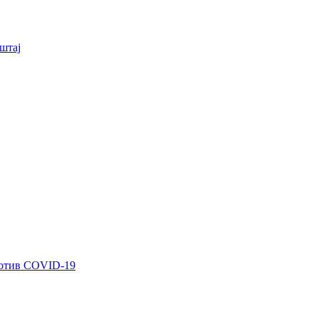
штај
ротив COVID-19