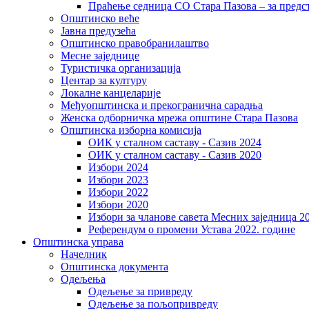
Праћење седница СО Стара Пазова – за предс
Општинско веће
Јавна предузећа
Општинско правобранилаштво
Месне заједнице
Туристичка организација
Центaр за културу
Локалне канцеларије
Међуопштинска и прекогранична сарадња
Женска одборничка мрежа општине Стара Пазова
Општинска изборна комисија
ОИК у сталном саставу - Сазив 2024
ОИК у сталном саставу - Сазив 2020
Избори 2024
Избори 2023
Избори 2022
Избори 2020
Избори за чланове савета Месних заједница 2
Референдум о промени Устава 2022. године
Општинска управа
Начелник
Општинска документа
Одељења
Одељење за привреду
Одељење за пољопривреду