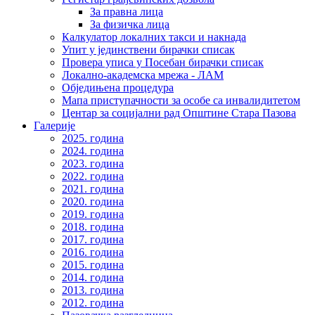
За правна лица
За физичка лица
Калкулатор локалних такси и накнада
Упит у јединствени бирачки списак
Провера уписа у Посебан бирачки списак
Локално-академска мрежа - ЛАМ
Обједињена процедура
Мапа приступачности за особе са инвалидитетом
Центар за социјални рад Општине Стара Пазова
Галерије
2025. година
2024. година
2023. година
2022. година
2021. година
2020. година
2019. година
2018. година
2017. година
2016. година
2015. година
2014. година
2013. година
2012. година