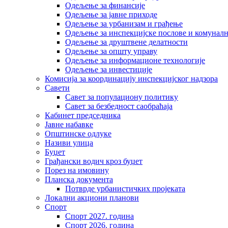
Одељење за финансије
Одељење за јавне приходе
Одељење за урбанизам и грађење
Одељење за инспекцијске послове и комуналн
Одељење за друштвене делатности
Одељење за општу управу
Одељење за информационе технологије
Одељење за инвестиције
Комисија за координацију инспекцијског надзора
Савети
Савет за популациону политику
Савет за безбедност саобраћаја
Кабинет председника
Јавне набавке
Општинске одлуке
Називи улица
Буџет
Грађански водич кроз буџет
Порез на имовину
Планска документа
Потврде урбанистичких пројеката
Локални акциони планови
Спорт
Спорт 2027. година
Спорт 2026. година