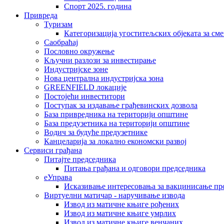
Спорт 2025. година
Привреда
Туризам
Категоризација угоститељских објеката за сме
Саобраћај
Пословно окружење
Кључни разлози за инвестирање
Индустријске зоне
Нова централна индустријска зона
GREENFIELD локације
Постојећи инвеститори
Поступак за издавање грађевинских дозвола
База привредника на територији општине
База предузетника на територији општине
Водич за будуће предузетнике
Канцеларија за локално економски развој
Сервиси грађана
Питајте председника
Питања грађана и одговори председника
еУправа
Исказивање интересовања за вакцинисање п
Виртуелни матичар - наручивање извода
Извод из матичне књиге рођених
Извод из матичне књиге умрлих
Извод из матичне књиге венчаних