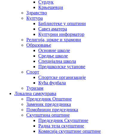
Сурдук
Крњешевци
Здравство
Култура
Библиотеке у општини
Савез аматера
Културни информатор
Религија, цркве и храмови
Образовање
Основне школе
Средње школе
Специјална школа
Предшколске установе
Спорт
Спортске организације
Кућа фудбала
Туризам
Локална самоуправа
Председник Општине
Заменик председника
Помоћници председника
Скупштина општине
Председник Скупштине
Радна тела скупштине
Комисија скупштине општине