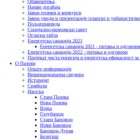
Обавештења
Најаве догађаја
Јавни позиви и конкурси
Јавни увиди и презентације планске и урбанистичк
Пољопривреда
Социјално-економски сaвет
Огласна табла
Енергетска санација 2021
Енергетска санација 2021 - питања и одговор
Енергетска санација 2022 - питања и одговори
Пројекат чиста енергија и енергетска ефикасност з
О Пазови
Опште информације
Вишенационална средина
Историјат
Симболи
Насеља
Стара Пазова
Нова Пазова
Војка
Голубинци
Стари Бановци
Нови Бановци
Бановци-Дунав
Белегиш