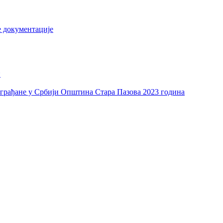
е документације
и
а грађане у Србији Општина Стара Пазова 2023 година