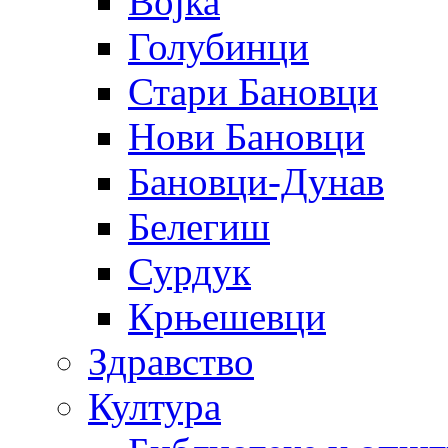
Војка
Голубинци
Стари Бановци
Нови Бановци
Бановци-Дунав
Белегиш
Сурдук
Крњешевци
Здравство
Култура