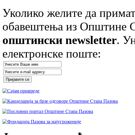
Уколико желите да примат
обавештења из Општине Ст
општински newsletter
. У
електронске поште: