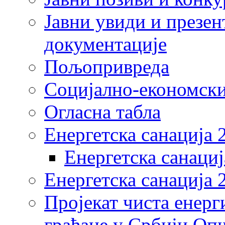
Јавни увиди и презен
документације
Пољопривреда
Социјално-економски
Огласна табла
Енергетска санација 
Енергетска санациј
Енергетска санација 
Пројекат чиста енерг
грађане у Србији Оп