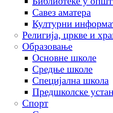
Библиотеке у опш
Савез аматера
Културни информа
Религија, цркве и хр
Образовање
Основне школе
Средње школе
Специјална школа
Предшколске уста
Спорт