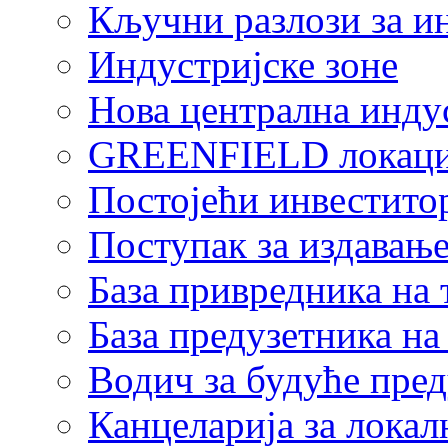
Кључни разлози за и
Индустријске зоне
Нова централна индус
GREENFIELD локаци
Постојећи инвестито
Поступак за издавање
База привредника на
База предузетника н
Водич за будуће пре
Канцеларија за локал