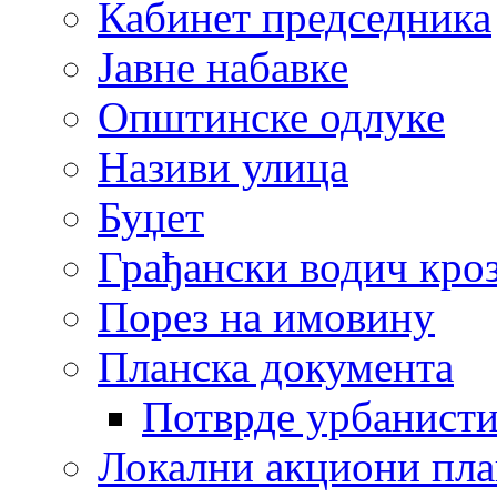
Кабинет председника
Јавне набавке
Општинске одлуке
Називи улица
Буџет
Грађански водич кроз
Порез на имовину
Планска документа
Потврде урбанисти
Локални акциони пл