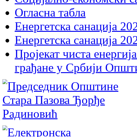
Огласна табла
Енергетска санација 20
Енергетска санација 20
Пројекат чиста енергија
грађане у Србији Општ