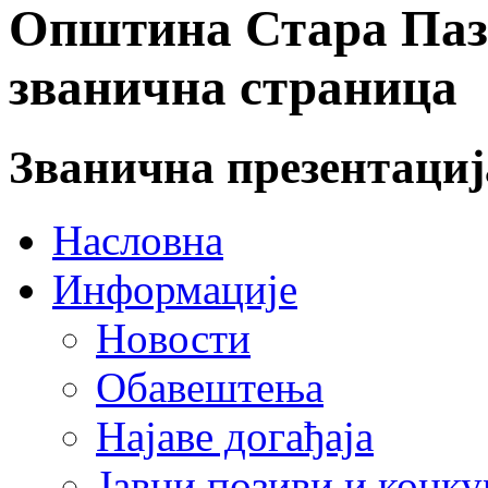
Општина Стара Пазо
званична страница
Званична презентаци
Насловна
Информације
Новости
Обавештења
Најаве догађаја
Јавни позиви и конку