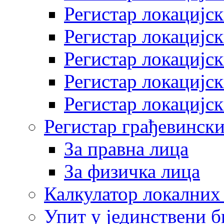
Регистар локацијск
Регистар локацијск
Регистар локацијск
Регистар локацијск
Регистар локацијск
Регистар грађевински
За правна лица
За физичка лица
Калкулатор локалних 
Упит у јединствени б