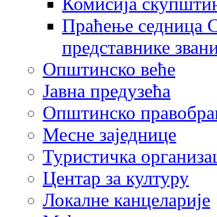
Комисија скупшти
Праћење седница С
представнике зван
Општинско веће
Јавна предузећа
Општинско правобра
Месне заједнице
Туристичка организа
Центaр за културу
Локалне канцеларије