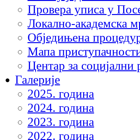
Провера уписа у Пос
Локално-академска 
Обједињена процеду
Мапа приступачности
Центар за социјални
Галерије
2025. година
2024. година
2023. година
2022. година