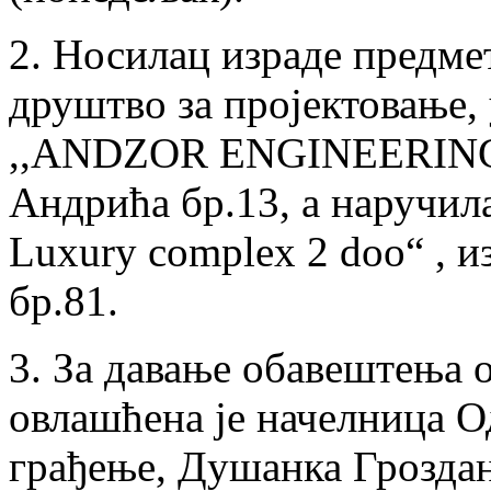
2. Носилац израде предме
друштво за пројектовање,
,,ANDZOR ENGINEERING“ 
Андрића бр.13, а наручила
Luxury complex 2 doo“ , 
бр.81.
3. За давање обавештења о
овлашћена је начелница О
грађење, Душанка Грозда