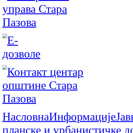
Насловна
Информације
Јав
планске и урбанистичке д