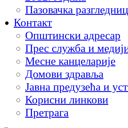
Пазовачка разгледниц
Контакт
Општински адресар
Прес служба и медиј
Месне канцеларије
Домови здравља
Јавна предузећа и ус
Корисни линкови
Претрага